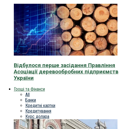
Відбулося перше засідання Правління
Асоціації деревообробних підприємств
України
Гроші та Фінанси
All
Банки
Кредитні картки
Кредитування
Курс долара