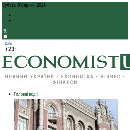
Субота, 8 Серпня, 2026
ПРО НАС
КРЕДИТ ОНЛАЙН
RU
Київ
+23°
НОВИНИ УКРАЇНИ • ЕКОНОМІКА • БІЗНЕС •
ФІНАНСИ
Головні події