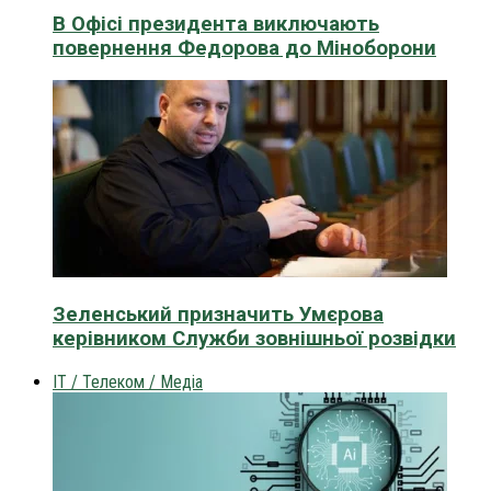
В Офісі президента виключають
повернення Федорова до Міноборони
Зеленський призначить Умєрова
керівником Служби зовнішньої розвідки
IT / Телеком / Медіа