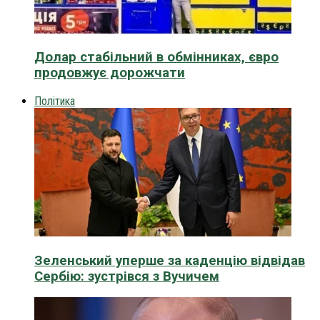
Долар стабільний в обмінниках, євро
продовжує дорожчати
Політика
Зеленський уперше за каденцію відвідав
Сербію: зустрівся з Вучичем