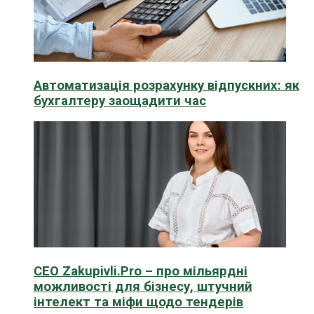
Автоматизація розрахунку відпускних: як
бухгалтеру заощадити час
CEO Zakupivli.Pro – про мільярдні
можливості для бізнесу, штучний
інтелект та міфи щодо тендерів