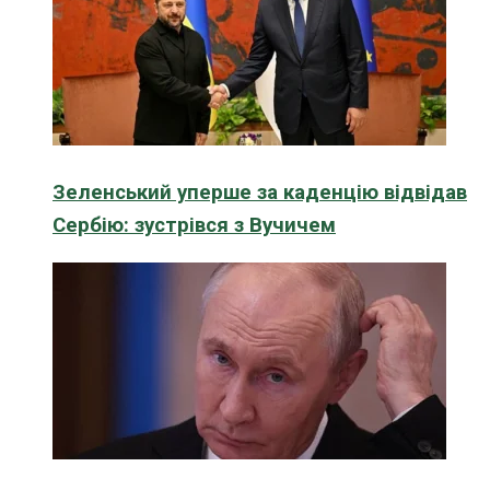
Зеленський уперше за каденцію відвідав
Сербію: зустрівся з Вучичем