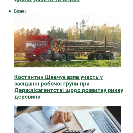
Бізнес
Костянтин Шевчук взяв участь у
засіданні робочої групи при
Держлісагентстві щодо розвитку ринку
деревини