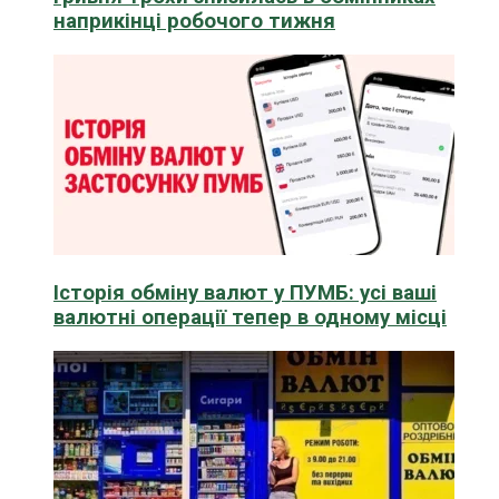
наприкінці робочого тижня
Історія обміну валют у ПУМБ: усі ваші
валютні операції тепер в одному місці