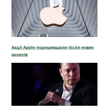
Акції Apple подешевшали після нових
анонсів