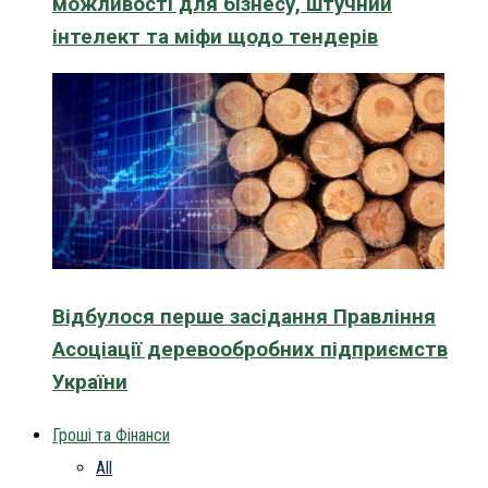
можливості для бізнесу, штучний
інтелект та міфи щодо тендерів
Відбулося перше засідання Правління
Асоціації деревообробних підприємств
України
Гроші та Фінанси
All