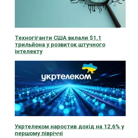
Техногіганти США вклали $1,1
трильйона у розвиток штучного
інтелекту
Укртелеком наростив дохід на 12,6% у
першому півріччі