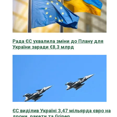
Рада ЄС ухвалила зміни до Плану для
України заради €8,3 млрд
ЄС виділив Україні 3,47 мільярда євро на
дрони, ракети та Gripen