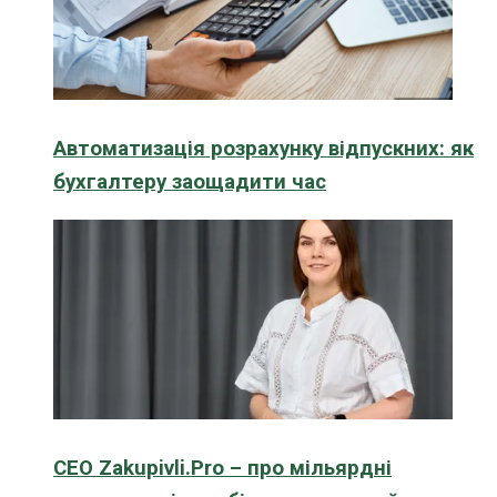
Автоматизація розрахунку відпускних: як
бухгалтеру заощадити час
CEO Zakupivli.Pro – про мільярдні