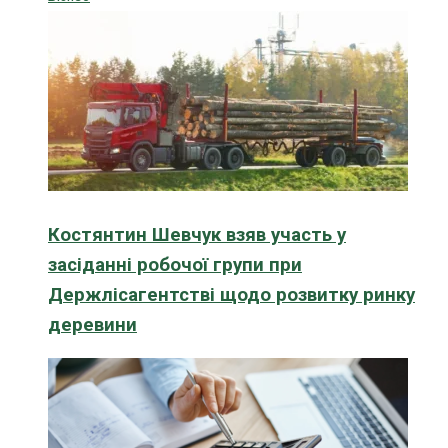
Костянтин Шевчук взяв участь у
засіданні робочої групи при
Держлісагентстві щодо розвитку ринку
деревини