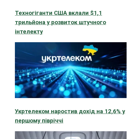
Техногіганти США вклали $1,1
трильйона у розвиток штучного
інтелекту
Укртелеком наростив дохід на 12,6% у
першому півріччі