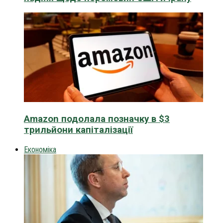
Amazon подолала позначку в $3
трильйони капіталізації
Економіка