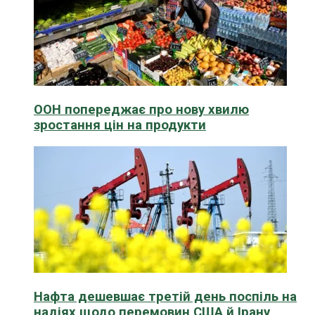
ООН попереджає про нову хвилю
зростання цін на продукти
Нафта дешевшає третій день поспіль на
надіях щодо перемовин США й Ірану