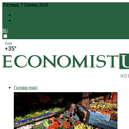
П’ятниця, 7 Серпня, 2026
ПРО НАС
КРЕДИТ ОНЛАЙН
RU
Київ
+35°
НО
Головні події