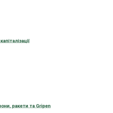
апіталізації
рони, ракети та Gripen