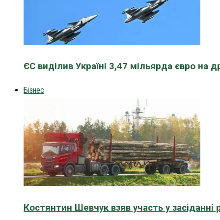
ЄС виділив Україні 3,47 мільярда євро на д
Бізнес
Костянтин Шевчук взяв участь у засіданні