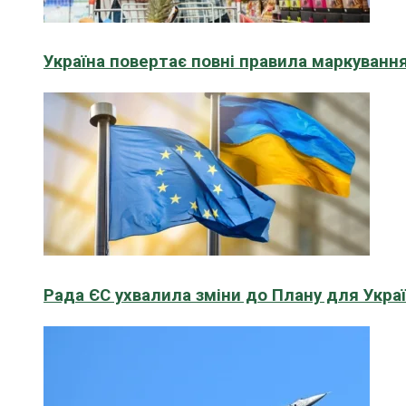
Україна повертає повні правила маркування
Рада ЄС ухвалила зміни до Плану для Укра