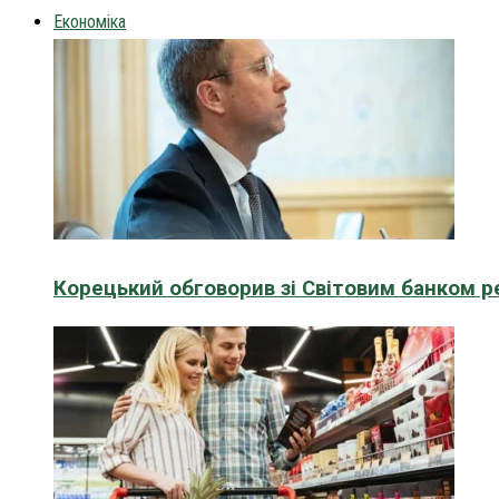
Економіка
Корецький обговорив зі Світовим банком р