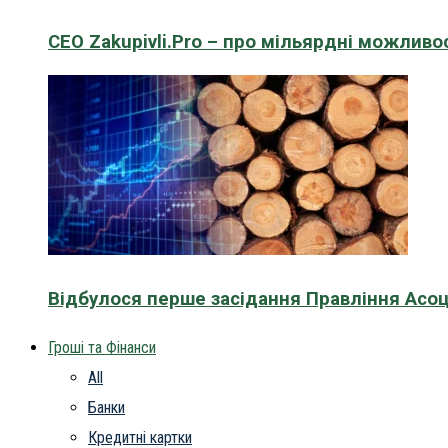
CEO Zakupivli.Pro – про мільярдні можливо
Відбулося перше засідання Правління Асоц
Гроші та Фінанси
All
Банки
Кредитні картки