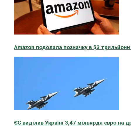
Amazon подолала позначку в $3 трильйони к
ЄС виділив Україні 3,47 мільярда євро на д