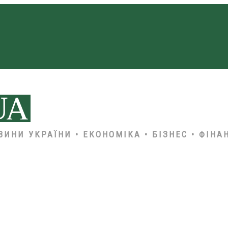
ВИНИ УКРАЇНИ • ЕКОНОМІКА • БІЗНЕС • ФІНА