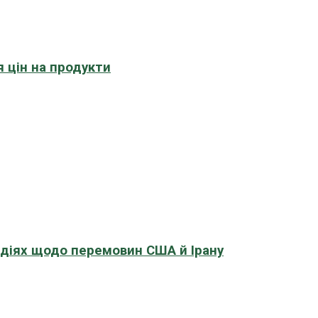
 цін на продукти
адіях щодо перемовин США й Ірану