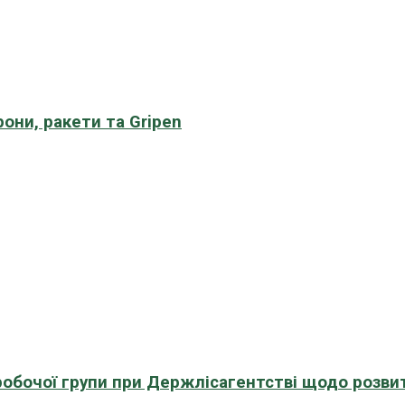
рони, ракети та Gripen
 робочої групи при Держлісагентстві щодо розви