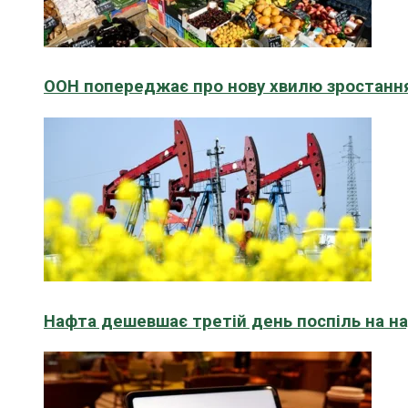
ООН попереджає про нову хвилю зростання
Нафта дешевшає третій день поспіль на н