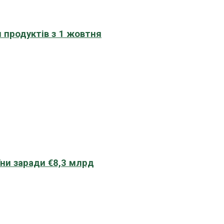
 продуктів з 1 жовтня
їни заради €8,3 млрд