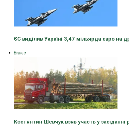
ЄС виділив Україні 3,47 мільярда євро на д
Бізнес
Костянтин Шевчук взяв участь у засіданні