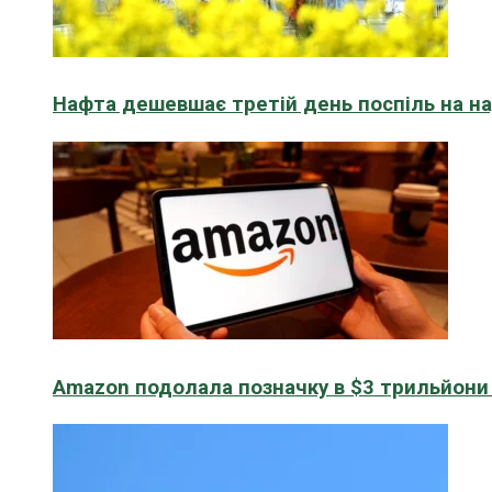
Нафта дешевшає третій день поспіль на н
Amazon подолала позначку в $3 трильйони к