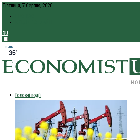
П’ятниця, 7 Серпня, 2026
ПРО НАС
КРЕДИТ ОНЛАЙН
RU
Київ
+35°
НО
Головні події