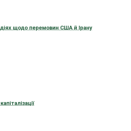
адіях щодо перемовин США й Ірану
апіталізації