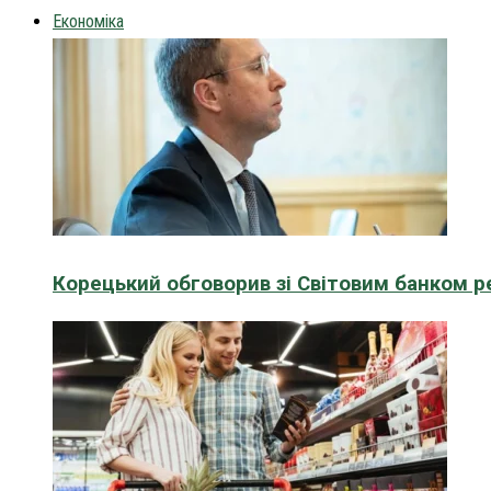
Економіка
Корецький обговорив зі Світовим банком р