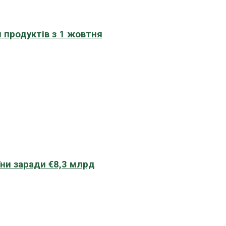
 продуктів з 1 жовтня
їни заради €8,3 млрд