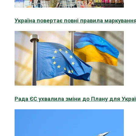
Україна повертає повні правила маркування
Рада ЄС ухвалила зміни до Плану для Укра