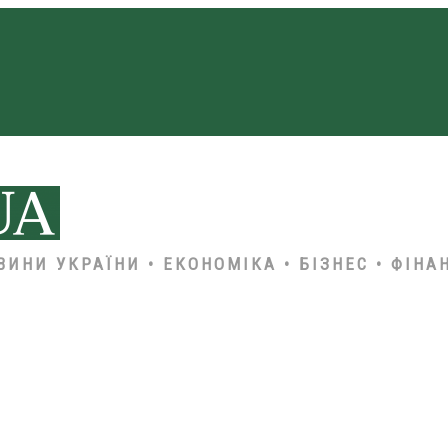
ВИНИ УКРАЇНИ • ЕКОНОМІКА • БІЗНЕС • ФІНА