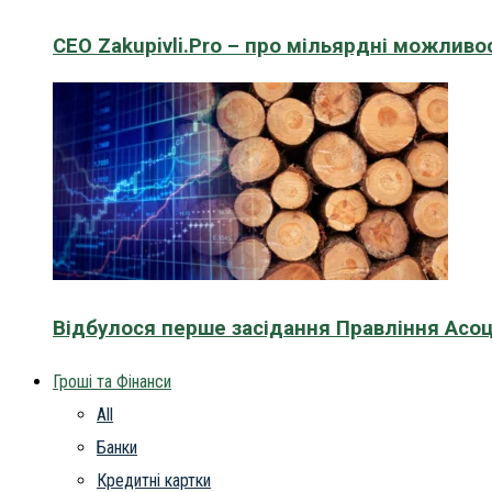
CEO Zakupivli.Pro – про мільярдні можливо
Відбулося перше засідання Правління Асоц
Гроші та Фінанси
All
Банки
Кредитні картки