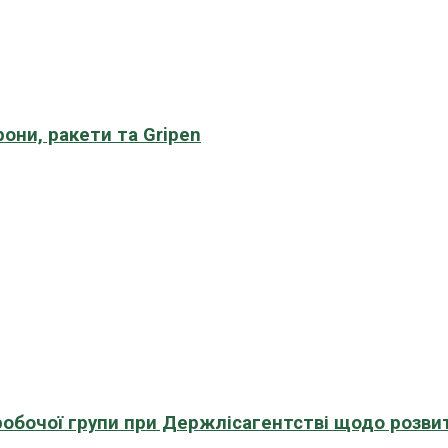
рони, ракети та Gripen
 робочої групи при Держлісагентстві щодо розви