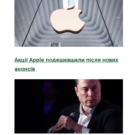
Акції Apple подешевшали після нових
анонсів