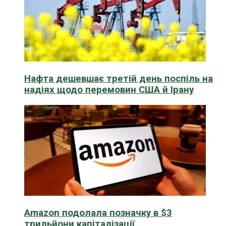
Нафта дешевшає третій день поспіль на
надіях щодо перемовин США й Ірану
Amazon подолала позначку в $3
трильйони капіталізації