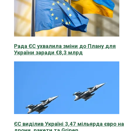
Рада ЄС ухвалила зміни до Плану для
України заради €8,3 млрд
ЄС виділив Україні 3,47 мільярда євро на
дрони, ракети та Gripen