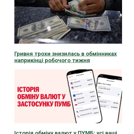
Гривня трохи знизилась в обмінниках
наприкінці робочого тижня
Історія обміну валют у ПУМБ: усі ваші