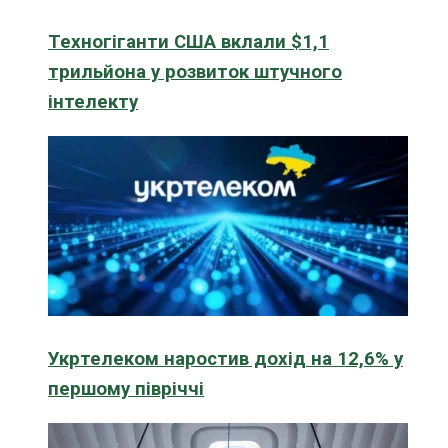
Техногіганти США вклали $1,1
трильйона у розвиток штучного
інтелекту
Укртелеком наростив дохід на 12,6% у
першому півріччі