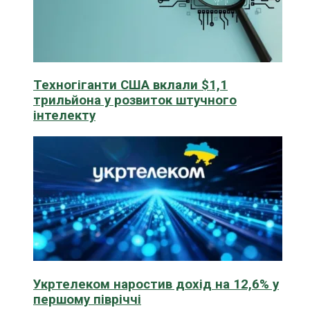
Техногіганти США вклали $1,1
трильйона у розвиток штучного
інтелекту
Укртелеком наростив дохід на 12,6% у
першому півріччі