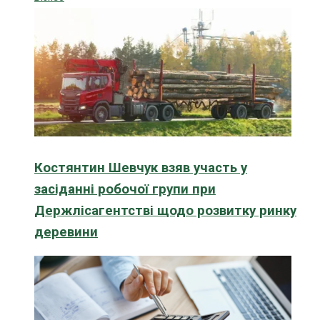
Костянтин Шевчук взяв участь у
засіданні робочої групи при
Держлісагентстві щодо розвитку ринку
деревини