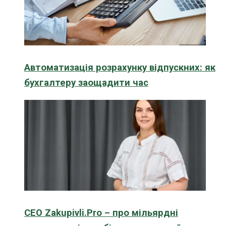
Автоматизація розрахунку відпускних: як
бухгалтеру заощадити час
CEO Zakupivli.Pro – про мільярдні