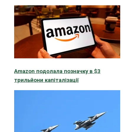
Amazon подолала позначку в $3
трильйони капіталізації