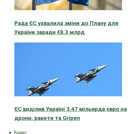
Рада ЄС ухвалила зміни до Плану для
України заради €8,3 млрд
ЄС виділив Україні 3,47 мільярда євро на
дрони, ракети та Gripen
Бізнес