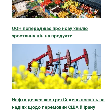
ООН попереджає про нову хвилю
зростання цін на продукти
Нафта дешевшає третій день поспіль на
надіях щодо перемовин США й Ірану