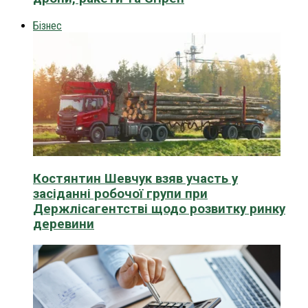
Бізнес
Костянтин Шевчук взяв участь у
засіданні робочої групи при
Держлісагентстві щодо розвитку ринку
деревини