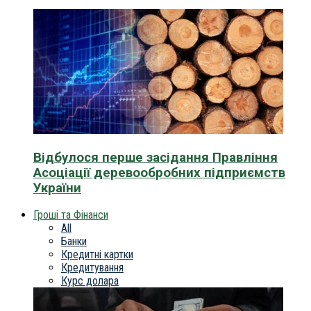
Відбулося перше засідання Правління
Асоціації деревообробних підприємств
України
Гроші та Фінанси
All
Банки
Кредитні картки
Кредитування
Курс долара