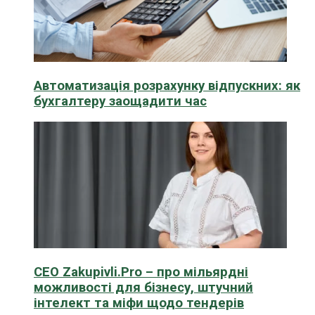
Автоматизація розрахунку відпускних: як
бухгалтеру заощадити час
CEO Zakupivli.Pro – про мільярдні
можливості для бізнесу, штучний
інтелект та міфи щодо тендерів