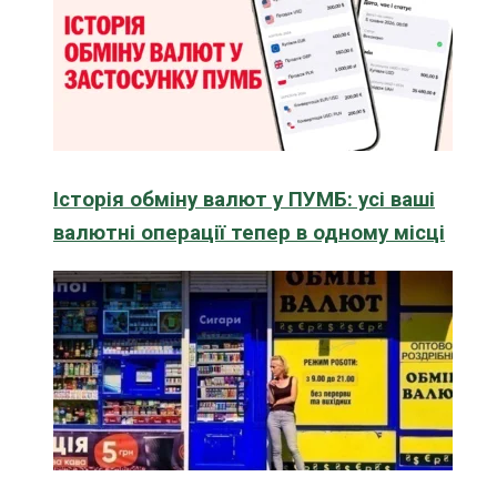
Історія обміну валют у ПУМБ: усі ваші
валютні операції тепер в одному місці