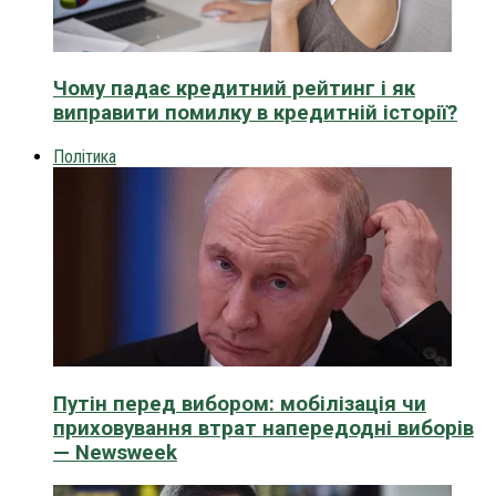
Чому падає кредитний рейтинг і як
виправити помилку в кредитній історії?
Політика
Путін перед вибором: мобілізація чи
приховування втрат напередодні виборів
— Newsweek