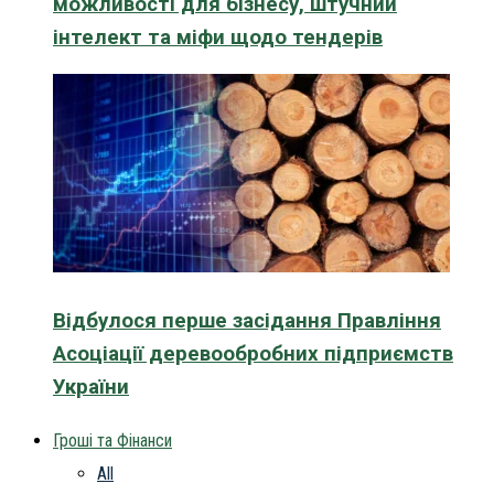
можливості для бізнесу, штучний
інтелект та міфи щодо тендерів
Відбулося перше засідання Правління
Асоціації деревообробних підприємств
України
Гроші та Фінанси
All