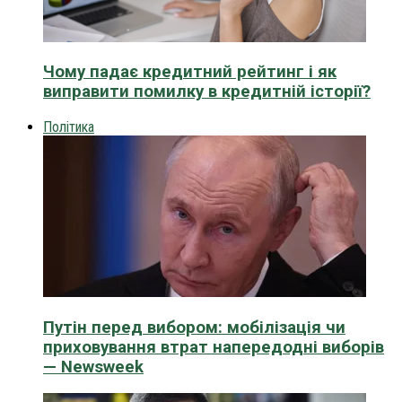
Чому падає кредитний рейтинг і як
виправити помилку в кредитній історії?
Політика
Путін перед вибором: мобілізація чи
приховування втрат напередодні виборів
— Newsweek