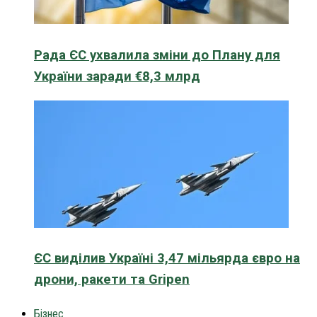
Рада ЄС ухвалила зміни до Плану для
України заради €8,3 млрд
ЄС виділив Україні 3,47 мільярда євро на
дрони, ракети та Gripen
Бізнес