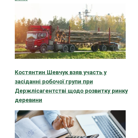
Костянтин Шевчук взяв участь у
засіданні робочої групи при
Держлісагентстві щодо розвитку ринку
деревини