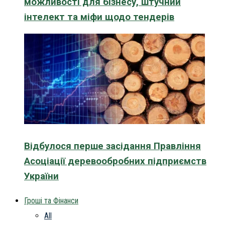
можливості для бізнесу, штучний
інтелект та міфи щодо тендерів
Відбулося перше засідання Правління
Асоціації деревообробних підприємств
України
Гроші та Фінанси
All