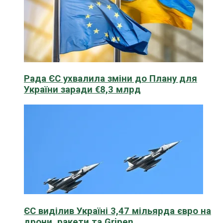
Рада ЄС ухвалила зміни до Плану для
України заради €8,3 млрд
ЄС виділив Україні 3,47 мільярда євро на
дрони, ракети та Gripen