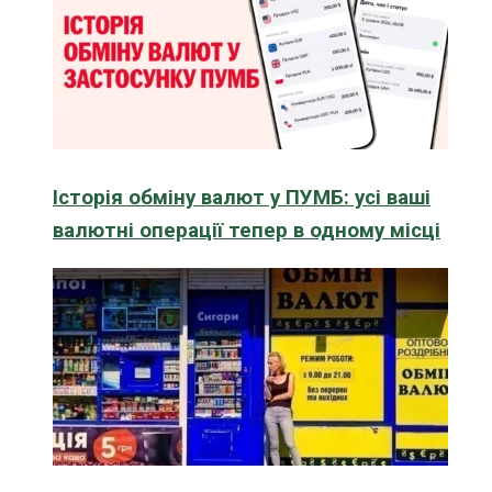
Історія обміну валют у ПУМБ: усі ваші
валютні операції тепер в одному місці