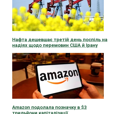
Нафта дешевшає третій день поспіль на
надіях щодо перемовин США й Ірану
Amazon подолала позначку в $3
трильйони капіталізації