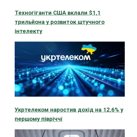
Техногіганти США вклали $1,1
трильйона у розвиток штучного
інтелекту
Укртелеком наростив дохід на 12,6% у
першому півріччі