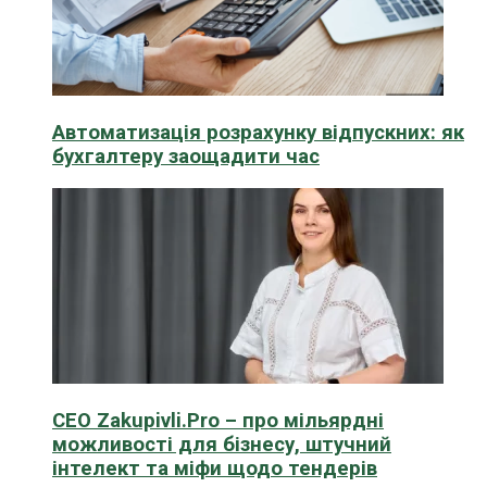
Автоматизація розрахунку відпускних: як
бухгалтеру заощадити час
CEO Zakupivli.Pro – про мільярдні
можливості для бізнесу, штучний
інтелект та міфи щодо тендерів