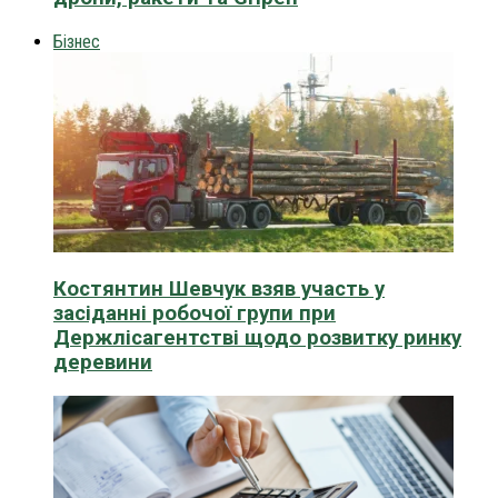
Бізнес
Костянтин Шевчук взяв участь у
засіданні робочої групи при
Держлісагентстві щодо розвитку ринку
деревини