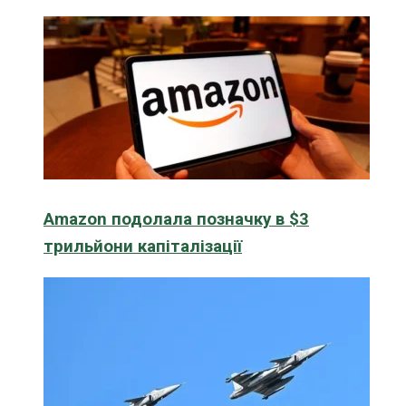
Amazon подолала позначку в $3
трильйони капіталізації