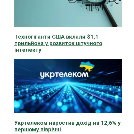
Техногіганти США вклали $1,1
трильйона у розвиток штучного
інтелекту
Укртелеком наростив дохід на 12,6% у
першому півріччі