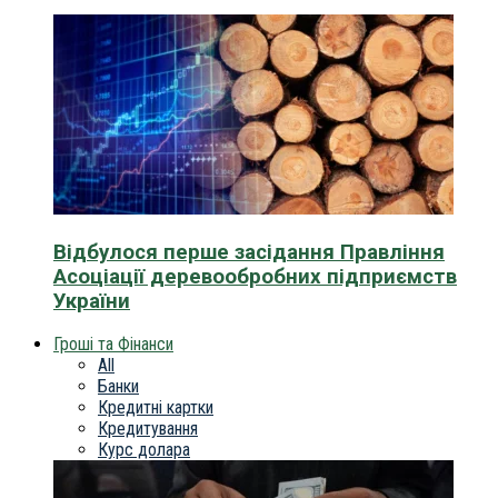
Відбулося перше засідання Правління
Асоціації деревообробних підприємств
України
Гроші та Фінанси
All
Банки
Кредитні картки
Кредитування
Курс долара