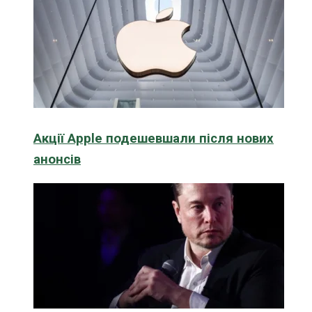
Акції Apple подешевшали після нових
анонсів