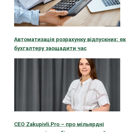
Автоматизація розрахунку відпускних: як
бухгалтеру заощадити час
CEO Zakupivli.Pro – про мільярдні