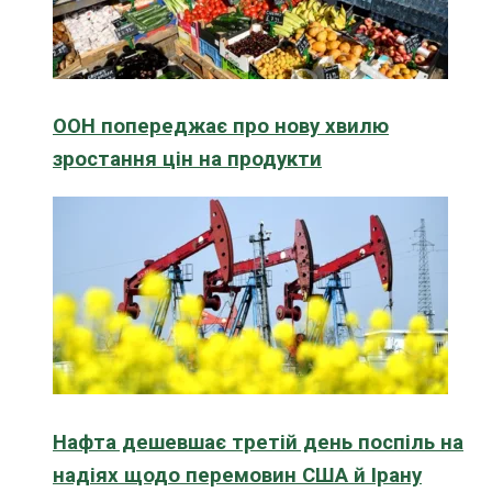
ООН попереджає про нову хвилю
зростання цін на продукти
Нафта дешевшає третій день поспіль на
надіях щодо перемовин США й Ірану