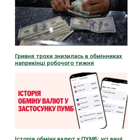
Гривня трохи знизилась в обмінниках
наприкінці робочого тижня
Історія обміну валют у ПУМБ: усі ваші