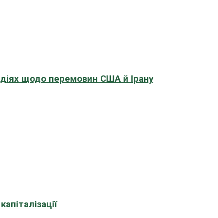
адіях щодо перемовин США й Ірану
апіталізації