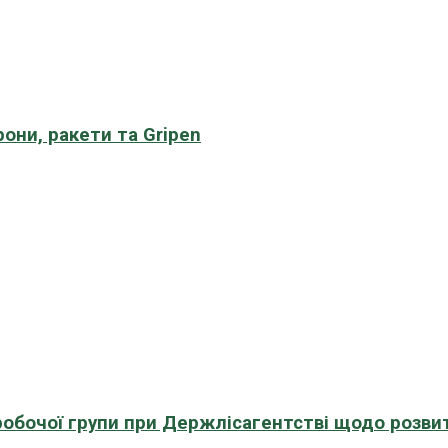
рони, ракети та Gripen
 робочої групи при Держлісагентстві щодо розви