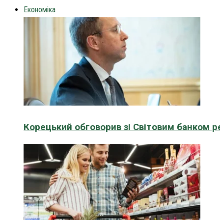
Економіка
Корецький обговорив зі Світовим банком р