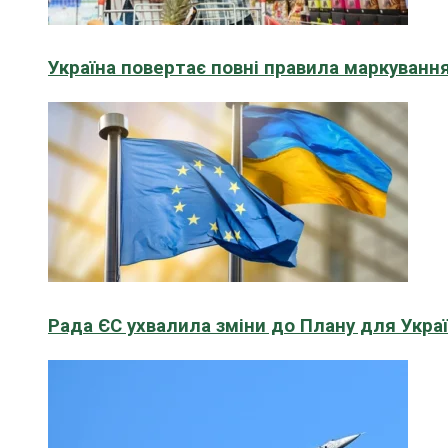
Україна повертає повні правила маркування
Рада ЄС ухвалила зміни до Плану для Укра