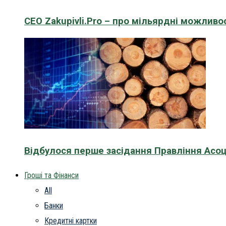
CEO Zakupivli.Pro – про мільярдні можливо
Відбулося перше засідання Правління Асоц
Гроші та Фінанси
All
Банки
Кредитні картки