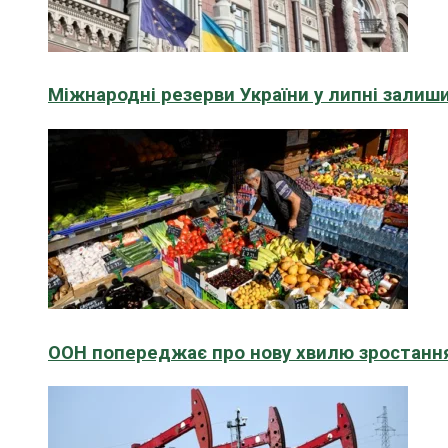
Міжнародні резерви України у липні зали
ООН попереджає про нову хвилю зростання