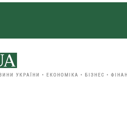
ВИНИ УКРАЇНИ • ЕКОНОМІКА • БІЗНЕС • ФІНА