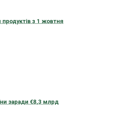
 продуктів з 1 жовтня
їни заради €8,3 млрд