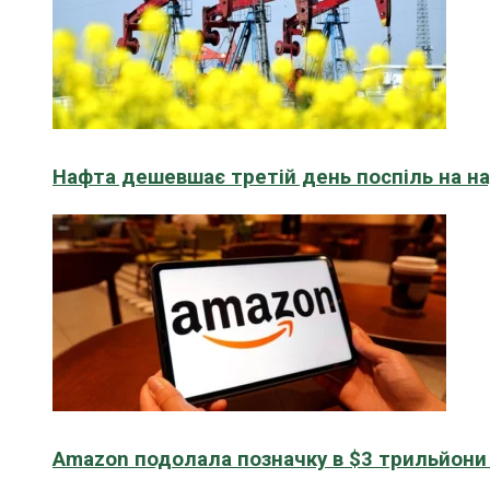
Нафта дешевшає третій день поспіль на н
Amazon подолала позначку в $3 трильйони к