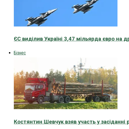
ЄС виділив Україні 3,47 мільярда євро на д
Бізнес
Костянтин Шевчук взяв участь у засіданні