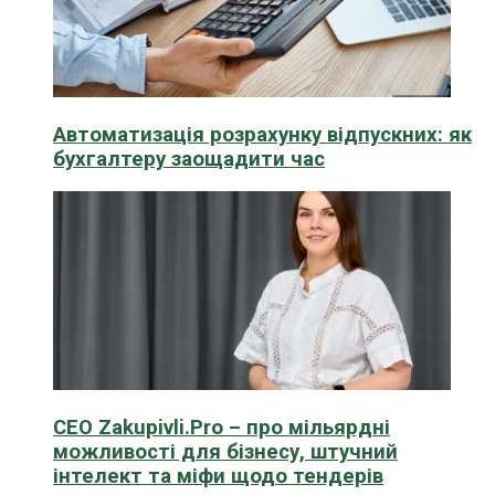
Автоматизація розрахунку відпускних: як
бухгалтеру заощадити час
CEO Zakupivli.Pro – про мільярдні
можливості для бізнесу, штучний
інтелект та міфи щодо тендерів