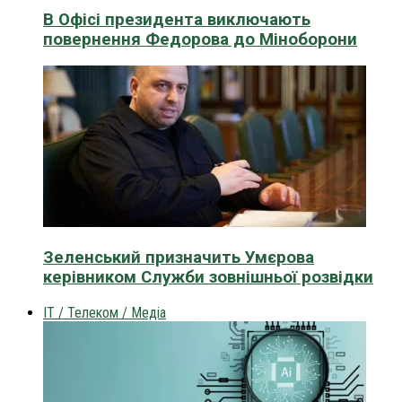
В Офісі президента виключають
повернення Федорова до Міноборони
Зеленський призначить Умєрова
керівником Служби зовнішньої розвідки
IT / Телеком / Медіа