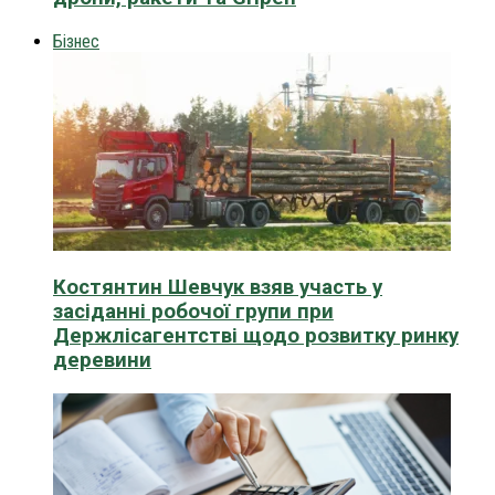
Бізнес
Костянтин Шевчук взяв участь у
засіданні робочої групи при
Держлісагентстві щодо розвитку ринку
деревини