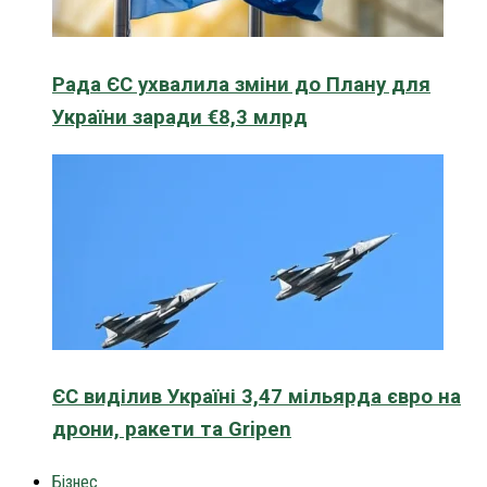
Рада ЄС ухвалила зміни до Плану для
України заради €8,3 млрд
ЄС виділив Україні 3,47 мільярда євро на
дрони, ракети та Gripen
Бізнес