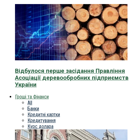
Відбулося перше засідання Правління
Асоціації деревообробних підприємств
України
Гроші та Фінанси
All
Банки
Кредитні картки
Кредитування
Курс долара