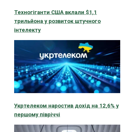
Техногіганти США вклали $1,1
трильйона у розвиток штучного
інтелекту
Укртелеком наростив дохід на 12,6% у
першому півріччі