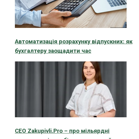
Автоматизація розрахунку відпускних: як
бухгалтеру заощадити час
CEO Zakupivli.Pro – про мільярдні