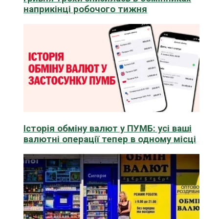
наприкінці робочого тижня
Історія обміну валют у ПУМБ: усі ваші
валютні операції тепер в одному місці