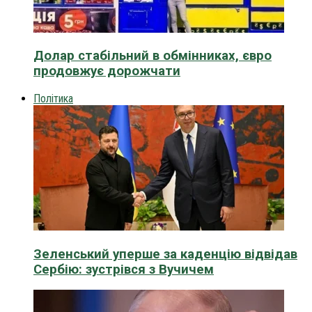
Долар стабільний в обмінниках, євро
продовжує дорожчати
Політика
Зеленський уперше за каденцію відвідав
Сербію: зустрівся з Вучичем