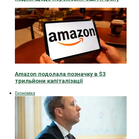
Amazon подолала позначку в $3
трильйони капіталізації
Економіка