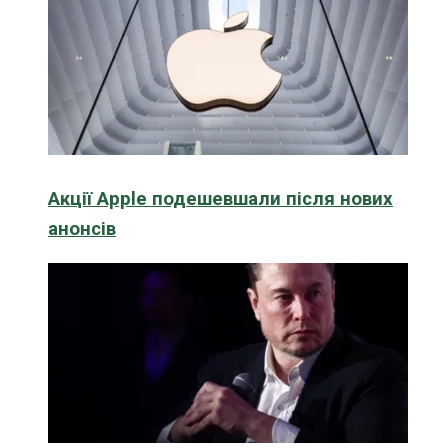
Акції Apple подешевшали після нових
анонсів