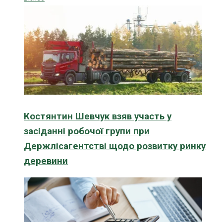
Костянтин Шевчук взяв участь у
засіданні робочої групи при
Держлісагентстві щодо розвитку ринку
деревини