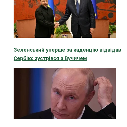
Зеленський уперше за каденцію відвідав
Сербію: зустрівся з Вучичем