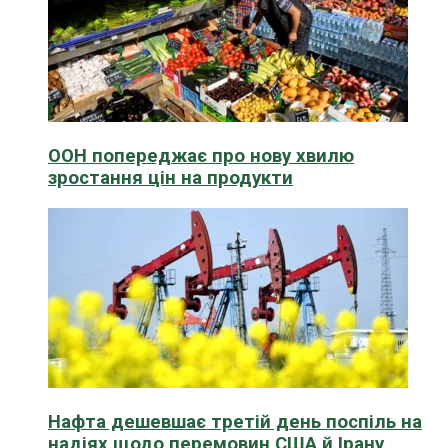
ООН попереджає про нову хвилю
зростання цін на продукти
Нафта дешевшає третій день поспіль на
надіях щодо перемовин США й Ірану