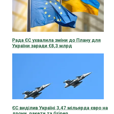
Рада ЄС ухвалила зміни до Плану для
України заради €8,3 млрд
ЄС виділив Україні 3,47 мільярда євро на
дрони, ракети та Gripen