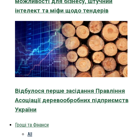
можливості для бізнесу, штучний
інтелект та міфи щодо тендерів
Відбулося перше засідання Правління
Асоціації деревообробних підприємств
України
Гроші та Фінанси
All