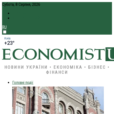
Субота, 8 Серпня, 2026
ПРО НАС
КРЕДИТ ОНЛАЙН
RU
Київ
+23°
НОВИНИ УКРАЇНИ • ЕКОНОМІКА • БІЗНЕС •
ФІНАНСИ
Головні події