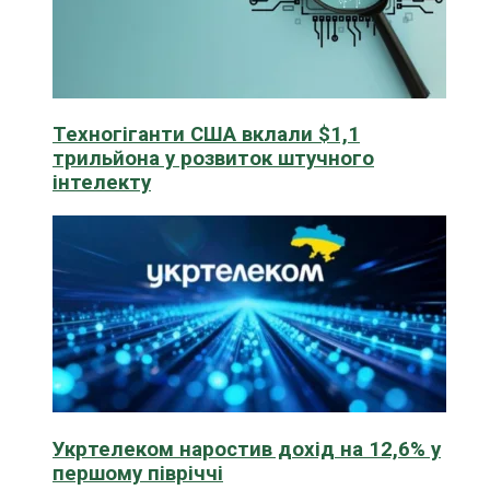
Техногіганти США вклали $1,1
трильйона у розвиток штучного
інтелекту
Укртелеком наростив дохід на 12,6% у
першому півріччі