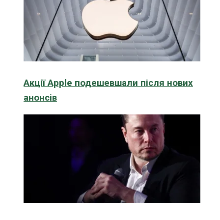
Акції Apple подешевшали після нових
анонсів