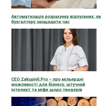
Автоматизація розрахунку відпускних: як
бухгалтеру заощадити час
CEO Zakupivli.Pro – про мільярдні
можливості для бізнесу, штучний
інтелект та міфи щодо тендерів