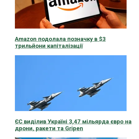
Amazon подолала позначку в $3
трильйони капіталізації
ЄС виділив Україні 3,47 мільярда євро на
дрони, ракети та Gripen