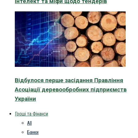
інтелект та міфи щодо тендерів
Відбулося перше засідання Правління
Асоціації деревообробних підприємств
України
Гроші та Фінанси
All
Банки