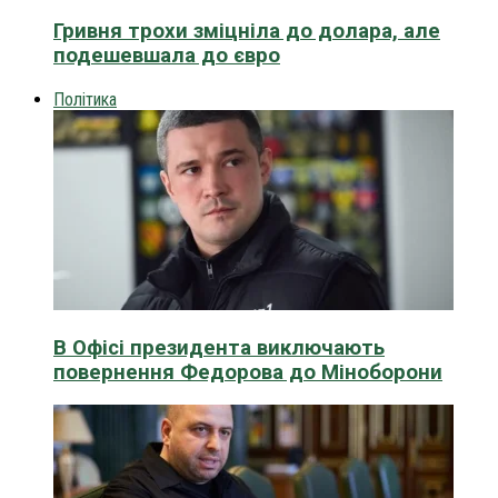
Гривня трохи зміцніла до долара, але
подешевшала до євро
Політика
В Офісі президента виключають
повернення Федорова до Міноборони