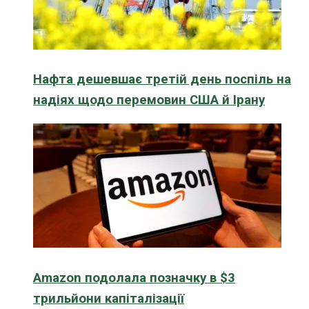
Нафта дешевшає третій день поспіль на
надіях щодо перемовин США й Ірану
Amazon подолала позначку в $3
трильйони капіталізації