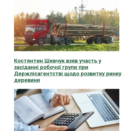
Костянтин Шевчук взяв участь у
засіданні робочої групи при
Держлісагентстві щодо розвитку ринку
деревини