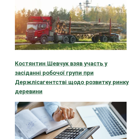
Костянтин Шевчук взяв участь у
засіданні робочої групи при
Держлісагентстві щодо розвитку ринку
деревини