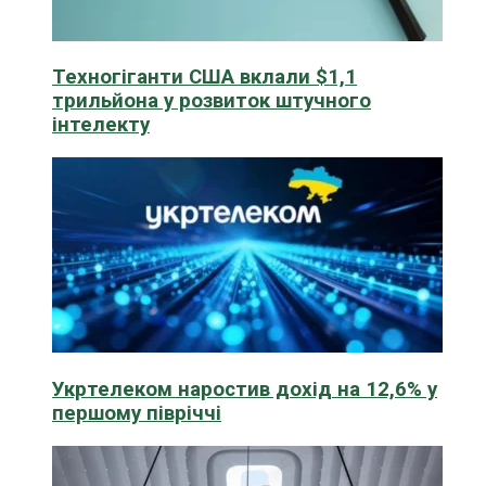
Техногіганти США вклали $1,1
трильйона у розвиток штучного
інтелекту
Укртелеком наростив дохід на 12,6% у
першому півріччі