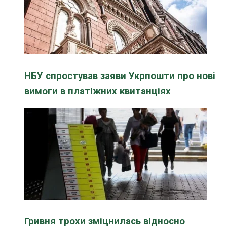
НБУ спростував заяви Укрпошти про нові
вимоги в платіжних квитанціях
Гривня трохи зміцнилась відносно