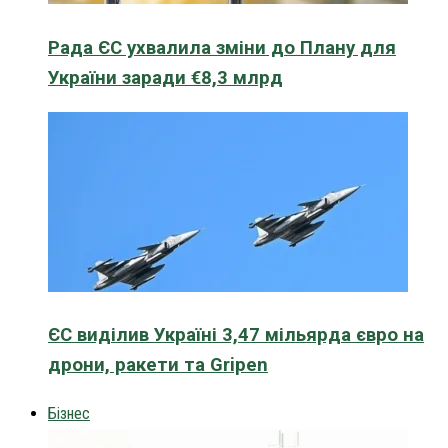
Рада ЄС ухвалила зміни до Плану для
України заради €8,3 млрд
ЄС виділив Україні 3,47 мільярда євро на
дрони, ракети та Gripen
Бізнес