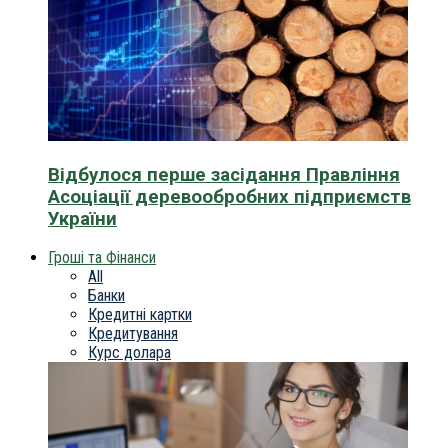
Відбулося перше засідання Правління
Асоціації деревообробних підприємств
України
Гроші та Фінанси
All
Банки
Кредитні картки
Кредитування
Курс долара