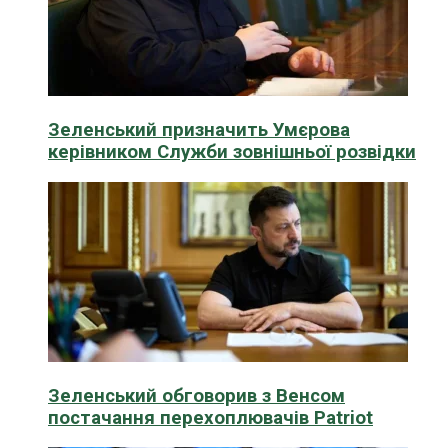
Зеленський призначить Умєрова
керівником Служби зовнішньої розвідки
Зеленський обговорив з Венсом
постачання перехоплювачів Patriot