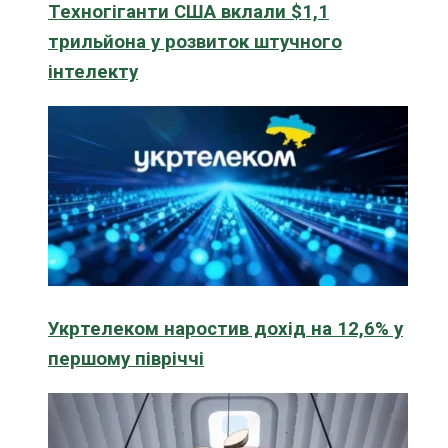
Техногіганти США вклали $1,1
трильйона у розвиток штучного
інтелекту
Укртелеком наростив дохід на 12,6% у
першому півріччі