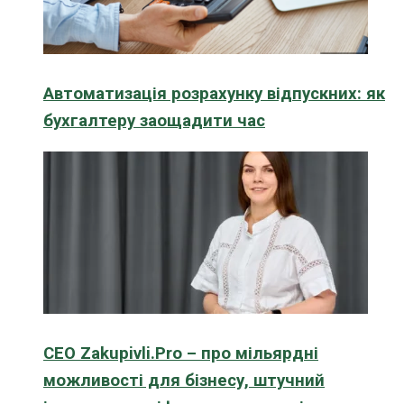
Автоматизація розрахунку відпускних: як
бухгалтеру заощадити час
CEO Zakupivli.Pro – про мільярдні
можливості для бізнесу, штучний