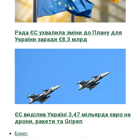
Рада ЄС ухвалила зміни до Плану для
України заради €8,3 млрд
ЄС виділив Україні 3,47 мільярда євро на
дрони, ракети та Gripen
Бізнес