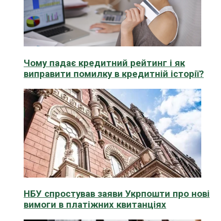
Чому падає кредитний рейтинг і як
виправити помилку в кредитній історії?
НБУ спростував заяви Укрпошти про нові
вимоги в платіжних квитанціях