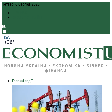
Четвер, 6 Серпня, 2026
ПРО НАС
КРЕДИТ ОНЛАЙН
RU
Київ
+36°
НОВИНИ УКРАЇНИ • ЕКОНОМІКА • БІЗНЕС •
ФІНАНСИ
Головні події