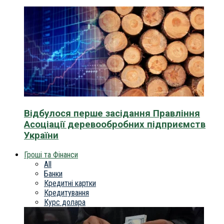
Відбулося перше засідання Правління
Асоціації деревообробних підприємств
України
Гроші та Фінанси
All
Банки
Кредитні картки
Кредитування
Курс долара