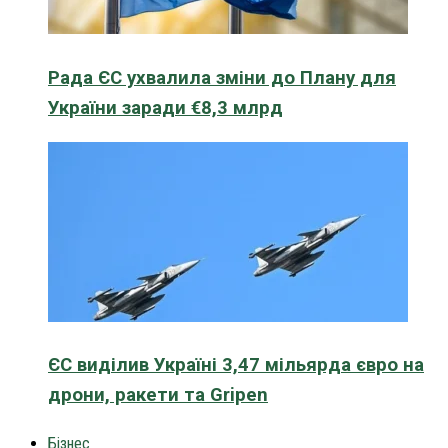
Рада ЄС ухвалила зміни до Плану для
України заради €8,3 млрд
ЄС виділив Україні 3,47 мільярда євро на
дрони, ракети та Gripen
Бізнес