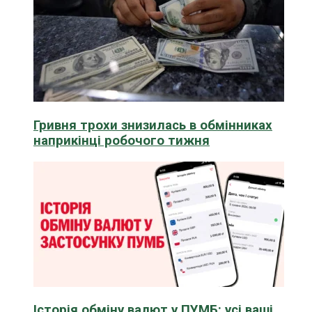
Гривня трохи знизилась в обмінниках
наприкінці робочого тижня
Історія обміну валют у ПУМБ: усі ваші