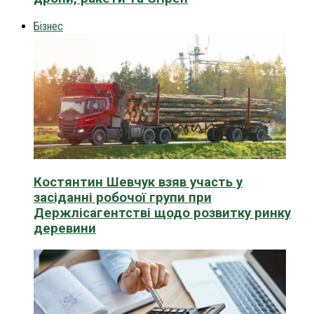
Бізнес
Костянтин Шевчук взяв участь у
засіданні робочої групи при
Держлісагентстві щодо розвитку ринку
деревини