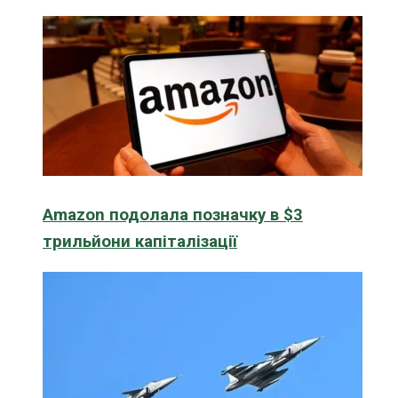
Amazon подолала позначку в $3
трильйони капіталізації