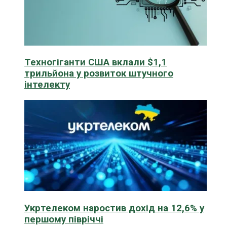
Техногіганти США вклали $1,1
трильйона у розвиток штучного
інтелекту
Укртелеком наростив дохід на 12,6% у
першому півріччі