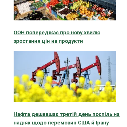
ООН попереджає про нову хвилю
зростання цін на продукти
Нафта дешевшає третій день поспіль на
надіях щодо перемовин США й Ірану