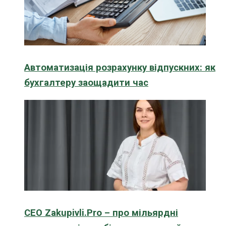
Автоматизація розрахунку відпускних: як
бухгалтеру заощадити час
CEO Zakupivli.Pro – про мільярдні