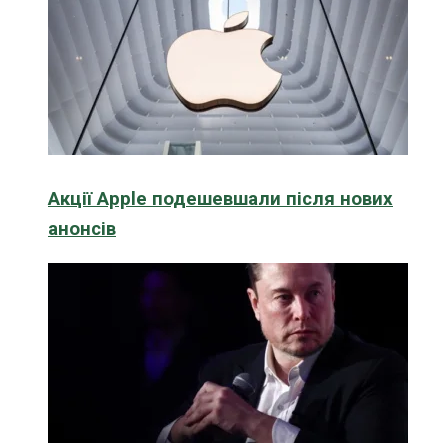
Акції Apple подешевшали після нових
анонсів