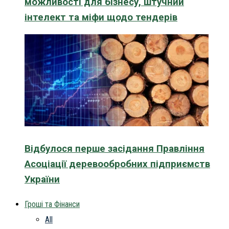
можливості для бізнесу, штучний
інтелект та міфи щодо тендерів
Відбулося перше засідання Правління
Асоціації деревообробних підприємств
України
Гроші та Фінанси
All