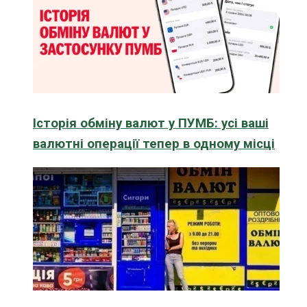
Історія обміну валют у ПУМБ: усі ваші
валютні операції тепер в одному місці