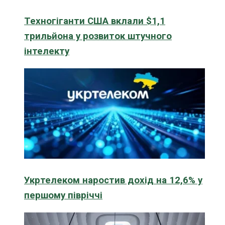
Техногіганти США вклали $1,1
трильйона у розвиток штучного
інтелекту
Укртелеком наростив дохід на 12,6% у
першому півріччі