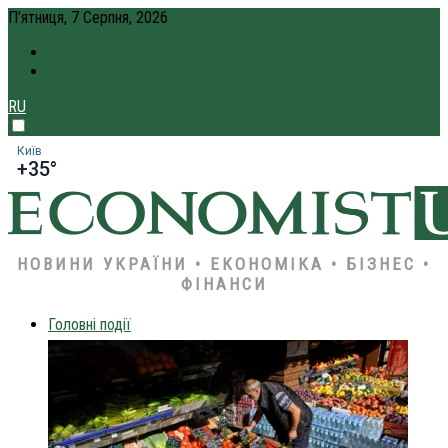
П’ятниця, 7 Серпня, 2026
ПРО НАС
КРЕДИТ ОНЛАЙН
RU
Київ
+35°
НОВИНИ УКРАЇНИ • ЕКОНОМІКА • БІЗНЕС •
ФІНАНСИ
Головні події