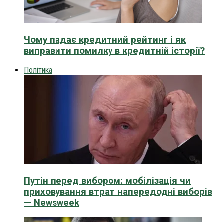
Чому падає кредитний рейтинг і як
виправити помилку в кредитній історії?
Політика
Путін перед вибором: мобілізація чи
приховування втрат напередодні виборів
— Newsweek