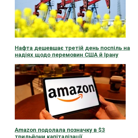
Нафта дешевшає третій день поспіль на
надіях щодо перемовин США й Ірану
Amazon подолала позначку в $3
трильйони капіталізації