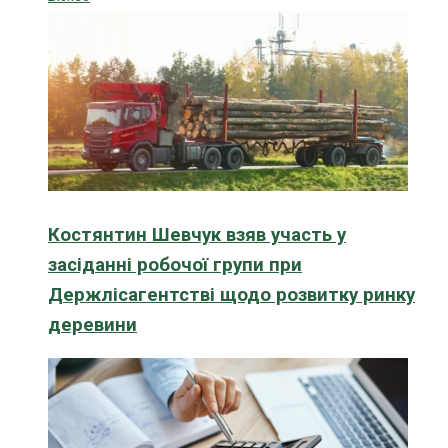
Костянтин Шевчук взяв участь у
засіданні робочої групи при
Держлісагентстві щодо розвитку ринку
деревини