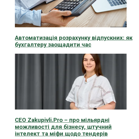
Автоматизація розрахунку відпускних: як
бухгалтеру заощадити час
CEO Zakupivli.Pro – про мільярдні
можливості для бізнесу, штучний
інтелект та міфи щодо тендерів