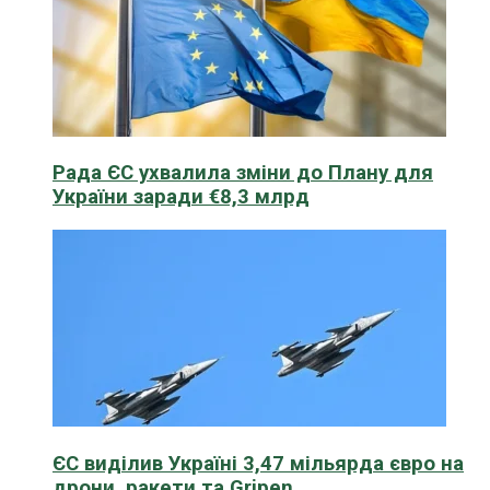
Рада ЄС ухвалила зміни до Плану для
України заради €8,3 млрд
ЄС виділив Україні 3,47 мільярда євро на
дрони, ракети та Gripen