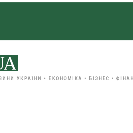
ВИНИ УКРАЇНИ • ЕКОНОМІКА • БІЗНЕС • ФІНА