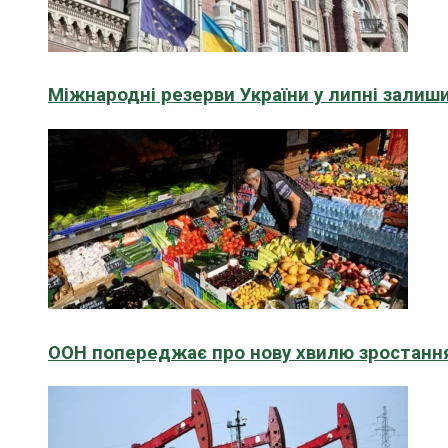
Міжнародні резерви України у липні зали
ООН попереджає про нову хвилю зростання