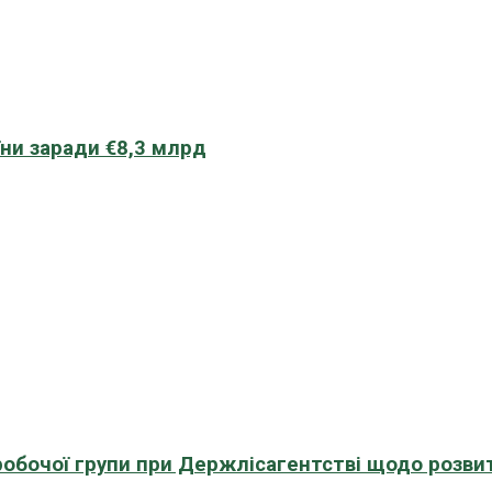
їни заради €8,3 млрд
 робочої групи при Держлісагентстві щодо розви