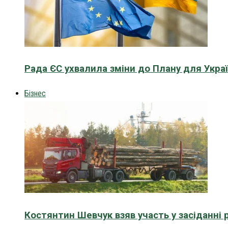
Рада ЄС ухвалила зміни до Плану для Укра
Бізнес
Костянтин Шевчук взяв участь у засіданні