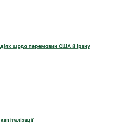
адіях щодо перемовин США й Ірану
апіталізації