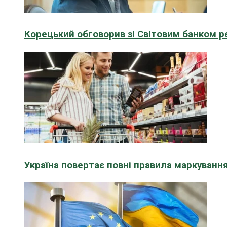
Корецький обговорив зі Світовим банком р
Україна повертає повні правила маркування