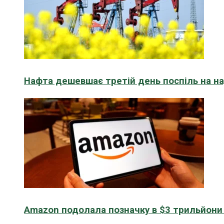
Нафта дешевшає третій день поспіль на н
Amazon подолала позначку в $3 трильйони к