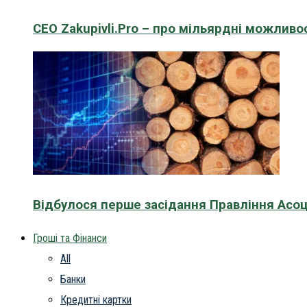
CEO Zakupivli.Pro – про мільярдні можливо
Відбулося перше засідання Правління Асоц
Гроші та Фінанси
All
Банки
Кредитні картки