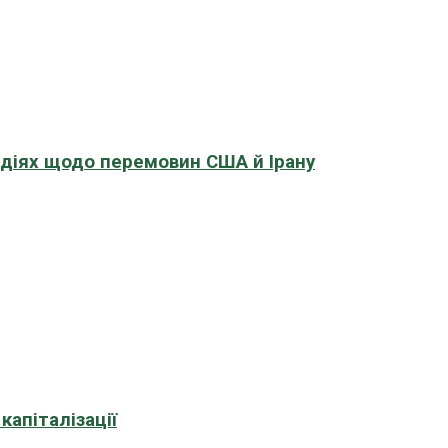
адіях щодо перемовин США й Ірану
апіталізації