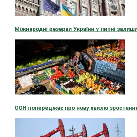
Міжнародні резерви України у липні зали
ООН попереджає про нову хвилю зростання