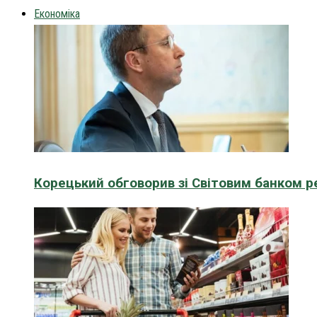
Економіка
Корецький обговорив зі Світовим банком р