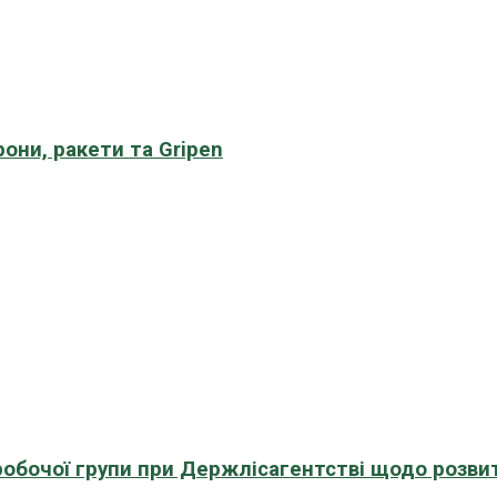
рони, ракети та Gripen
 робочої групи при Держлісагентстві щодо розви