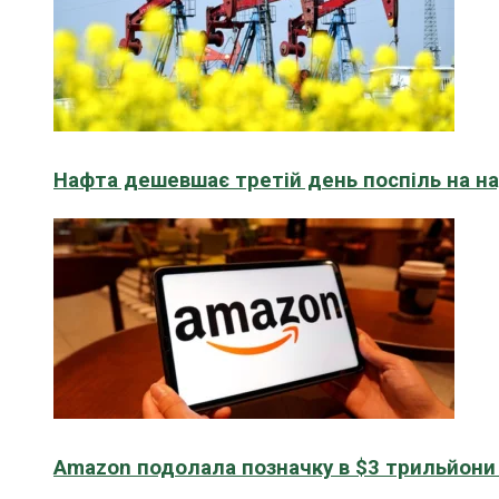
Нафта дешевшає третій день поспіль на н
Amazon подолала позначку в $3 трильйони к