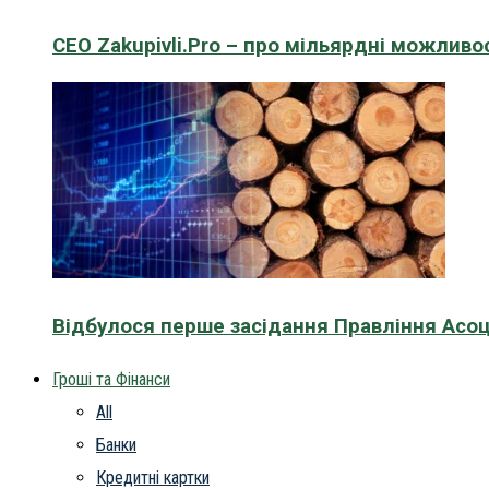
CEO Zakupivli.Pro – про мільярдні можливо
Відбулося перше засідання Правління Асоц
Гроші та Фінанси
All
Банки
Кредитні картки