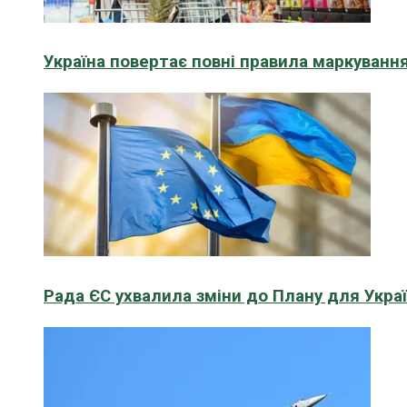
Україна повертає повні правила маркування
Рада ЄС ухвалила зміни до Плану для Укра