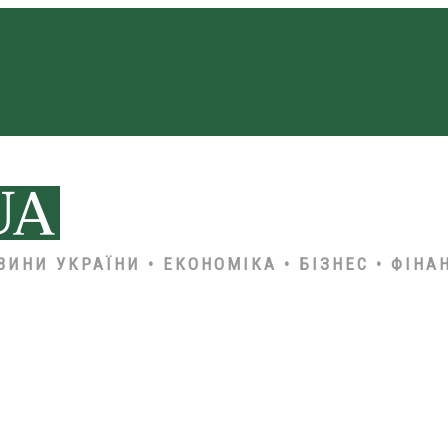
ВИНИ УКРАЇНИ • ЕКОНОМІКА • БІЗНЕС • ФІНА