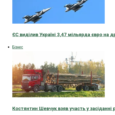
ЄС виділив Україні 3,47 мільярда євро на д
Бізнес
Костянтин Шевчук взяв участь у засіданні