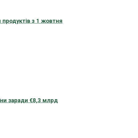
 продуктів з 1 жовтня
їни заради €8,3 млрд