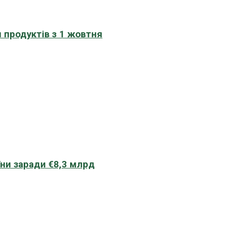
 продуктів з 1 жовтня
їни заради €8,3 млрд