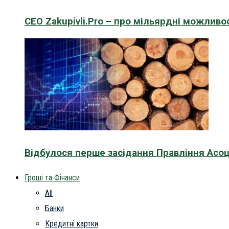
CEO Zakupivli.Pro – про мільярдні можливо
Відбулося перше засідання Правління Асоц
Гроші та Фінанси
All
Банки
Кредитні картки