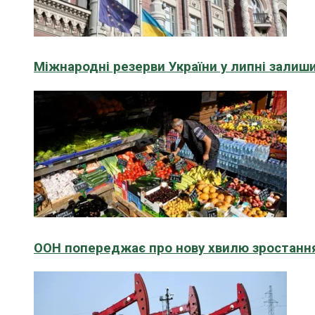
Міжнародні резерви України у липні зали
ООН попереджає про нову хвилю зростання