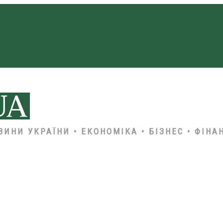
ВИНИ УКРАЇНИ • ЕКОНОМІКА • БІЗНЕС • ФІНА