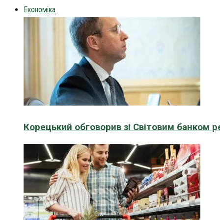
Економіка
Корецький обговорив зі Світовим банком р