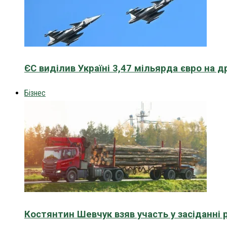
ЄС виділив Україні 3,47 мільярда євро на д
Бізнес
Костянтин Шевчук взяв участь у засіданні