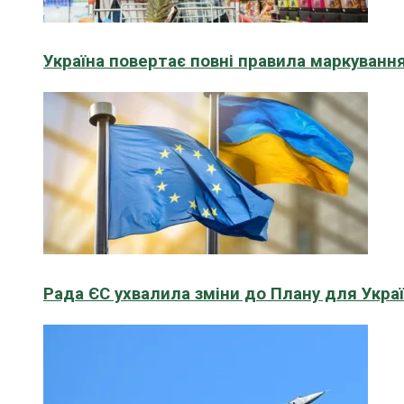
Україна повертає повні правила маркування
Рада ЄС ухвалила зміни до Плану для Укра