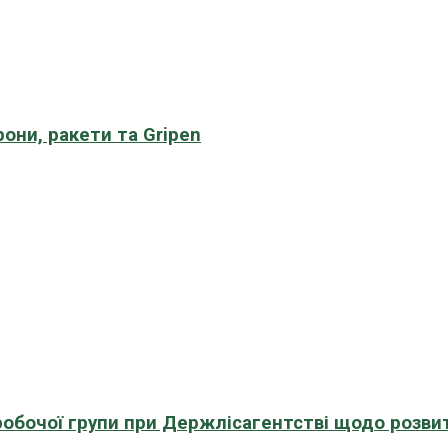
рони, ракети та Gripen
 робочої групи при Держлісагентстві щодо розви