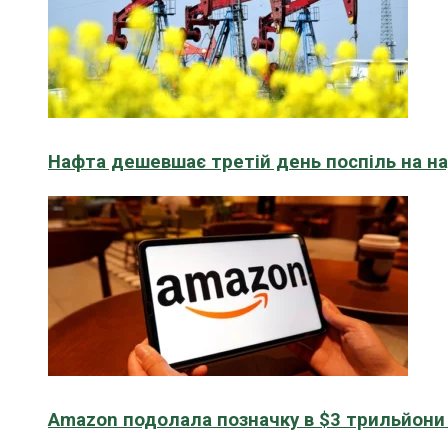
Нафта дешевшає третій день поспіль на н
Amazon подолала позначку в $3 трильйони к