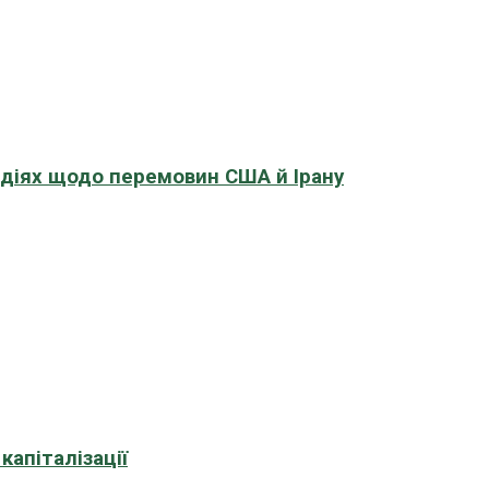
адіях щодо перемовин США й Ірану
апіталізації