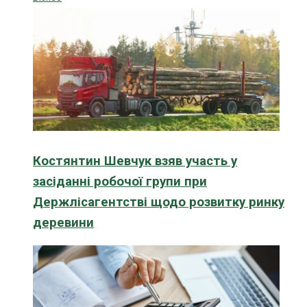
Костянтин Шевчук взяв участь у
засіданні робочої групи при
Держлісагентстві щодо розвитку ринку
деревини