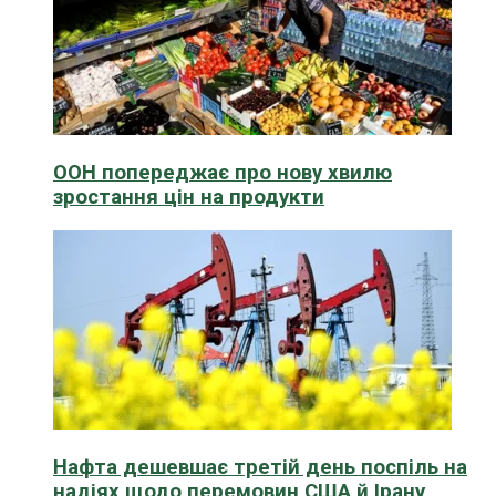
ООН попереджає про нову хвилю
зростання цін на продукти
Нафта дешевшає третій день поспіль на
надіях щодо перемовин США й Ірану