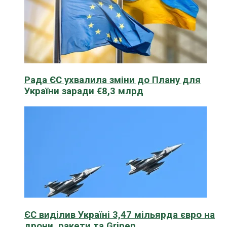
Рада ЄС ухвалила зміни до Плану для
України заради €8,3 млрд
ЄС виділив Україні 3,47 мільярда євро на
дрони, ракети та Gripen