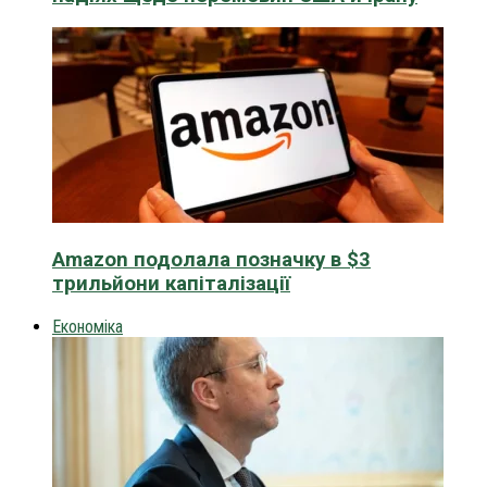
Amazon подолала позначку в $3
трильйони капіталізації
Економіка