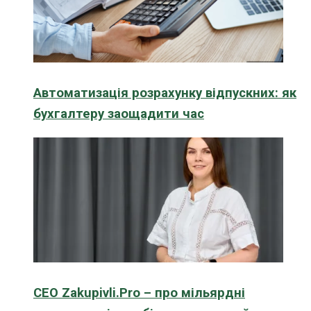
Автоматизація розрахунку відпускних: як
бухгалтеру заощадити час
CEO Zakupivli.Pro – про мільярдні