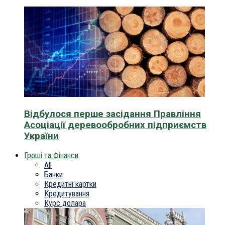
Відбулося перше засідання Правління
Асоціації деревообробних підприємств
України
Гроші та Фінанси
All
Банки
Кредитні картки
Кредитування
Курс долара