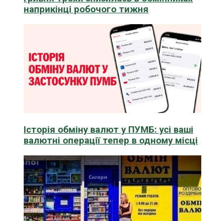
наприкінці робочого тижня
Історія обміну валют у ПУМБ: усі ваші
валютні операції тепер в одному місці