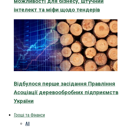
можливості для бізнесу, штучний
інтелект та міфи щодо тендерів
Відбулося перше засідання Правління
Асоціації деревообробних підприємств
України
Гроші та Фінанси
All