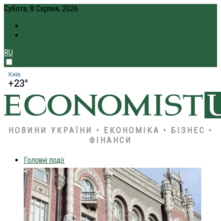
Субота, 8 Серпня, 2026
ПРО НАС
КРЕДИТ ОНЛАЙН
RU
Київ
+23°
НОВИНИ УКРАЇНИ • ЕКОНОМІКА • БІЗНЕС •
ФІНАНСИ
Головні події