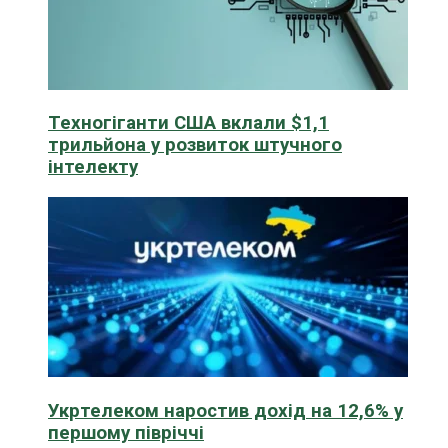
Техногіганти США вклали $1,1
трильйона у розвиток штучного
інтелекту
Укртелеком наростив дохід на 12,6% у
першому півріччі