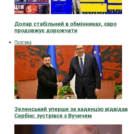
Долар стабільний в обмінниках, євро
продовжує дорожчати
Політика
Зеленський уперше за каденцію відвідав
Сербію: зустрівся з Вучичем