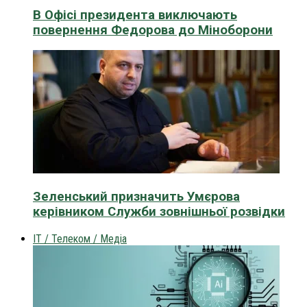
В Офісі президента виключають
повернення Федорова до Міноборони
Зеленський призначить Умєрова
керівником Служби зовнішньої розвідки
IT / Телеком / Медіа