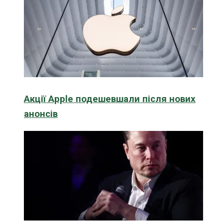
Акції Apple подешевшали після нових
анонсів