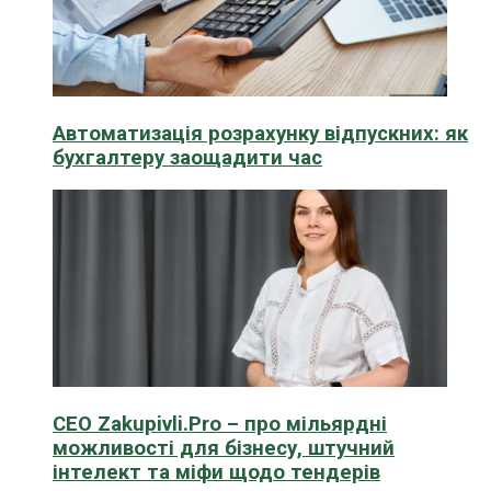
Автоматизація розрахунку відпускних: як
бухгалтеру заощадити час
CEO Zakupivli.Pro – про мільярдні
можливості для бізнесу, штучний
інтелект та міфи щодо тендерів