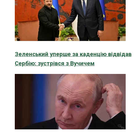
Зеленський уперше за каденцію відвідав
Сербію: зустрівся з Вучичем