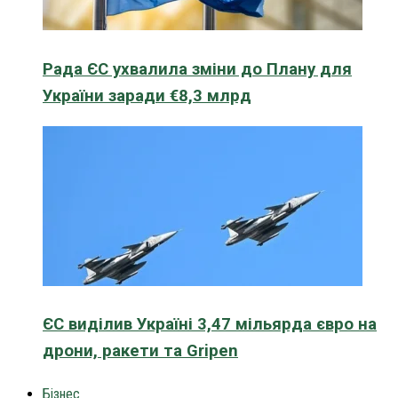
Рада ЄС ухвалила зміни до Плану для
України заради €8,3 млрд
ЄС виділив Україні 3,47 мільярда євро на
дрони, ракети та Gripen
Бізнес