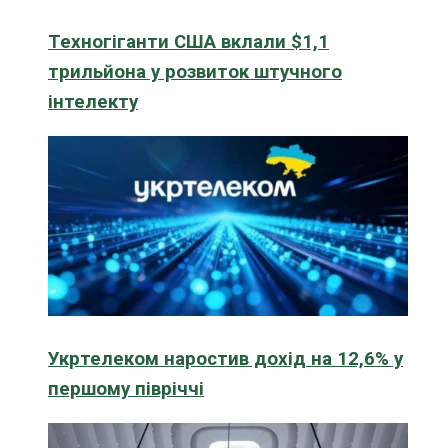
Техногіганти США вклали $1,1
трильйона у розвиток штучного
інтелекту
Укртелеком наростив дохід на 12,6% у
першому півріччі