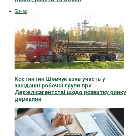
Бізнес
Костянтин Шевчук взяв участь у
засіданні робочої групи при
Держлісагентстві щодо розвитку ринку
деревини