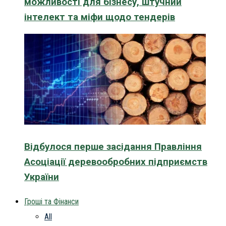
можливості для бізнесу, штучний
інтелект та міфи щодо тендерів
Відбулося перше засідання Правління
Асоціації деревообробних підприємств
України
Гроші та Фінанси
All