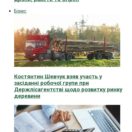
Бізнес
Костянтин Шевчук взяв участь у
засіданні робочої групи при
Держлісагентстві щодо розвитку ринку
деревини