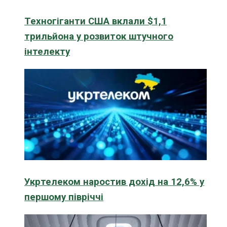
Техногіганти США вклали $1,1
трильйона у розвиток штучного
інтелекту
Укртелеком наростив дохід на 12,6% у
першому півріччі