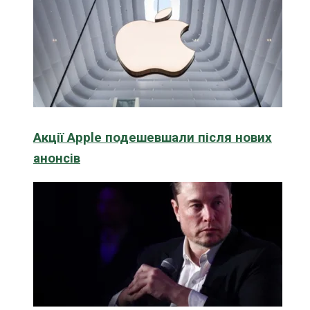
Акції Apple подешевшали після нових
анонсів