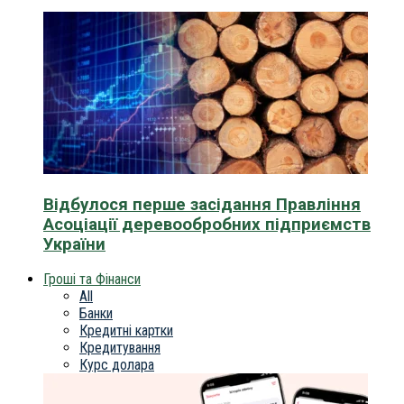
Відбулося перше засідання Правління
Асоціації деревообробних підприємств
України
Гроші та Фінанси
All
Банки
Кредитні картки
Кредитування
Курс долара