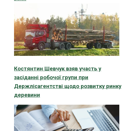
Костянтин Шевчук взяв участь у
засіданні робочої групи при
Держлісагентстві щодо розвитку ринку
деревини