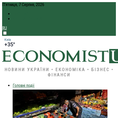
П’ятниця, 7 Серпня, 2026
ПРО НАС
КРЕДИТ ОНЛАЙН
RU
Київ
+35°
НОВИНИ УКРАЇНИ • ЕКОНОМІКА • БІЗНЕС •
ФІНАНСИ
Головні події