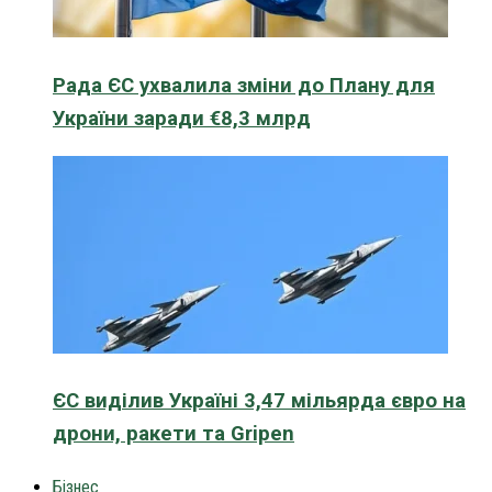
Рада ЄС ухвалила зміни до Плану для
України заради €8,3 млрд
ЄС виділив Україні 3,47 мільярда євро на
дрони, ракети та Gripen
Бізнес