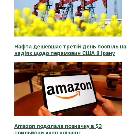
Нафта дешевшає третій день поспіль на
надіях щодо перемовин США й Ірану
Amazon подолала позначку в $3
трильйони капіталізації