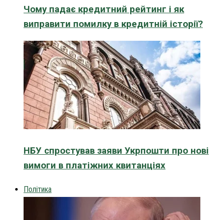
Чому падає кредитний рейтинг і як
виправити помилку в кредитній історії?
НБУ спростував заяви Укрпошти про нові
вимоги в платіжних квитанціях
Політика