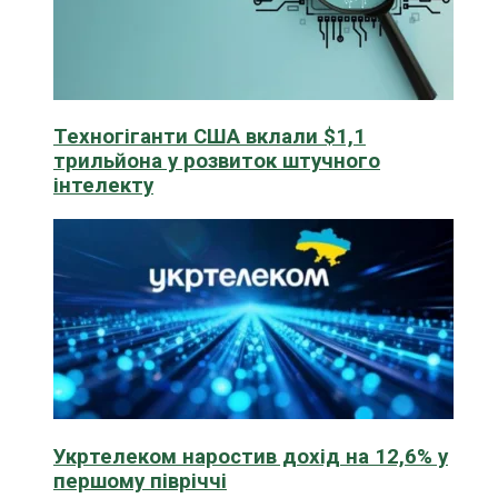
Техногіганти США вклали $1,1
трильйона у розвиток штучного
інтелекту
Укртелеком наростив дохід на 12,6% у
першому півріччі