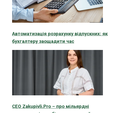
Автоматизація розрахунку відпускних: як
бухгалтеру заощадити час
CEO Zakupivli.Pro – про мільярдні