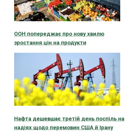
ООН попереджає про нову хвилю
зростання цін на продукти
Нафта дешевшає третій день поспіль на
надіях щодо перемовин США й Ірану