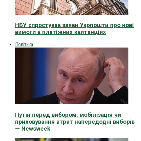
НБУ спростував заяви Укрпошти про нові
вимоги в платіжних квитанціях
Політика
Путін перед вибором: мобілізація чи
приховування втрат напередодні виборів
— Newsweek