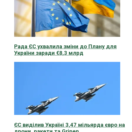
Рада ЄС ухвалила зміни до Плану для
України заради €8,3 млрд
ЄС виділив Україні 3,47 мільярда євро на
дрони, ракети та Gripen