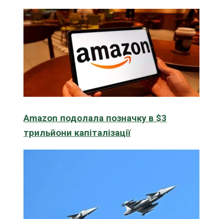
Amazon подолала позначку в $3
трильйони капіталізації