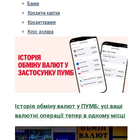
Банки
Кредитні картки
Кредитування
Курс долара
Історія обміну валют у ПУМБ: усі ваші
валютні операції тепер в одному місці