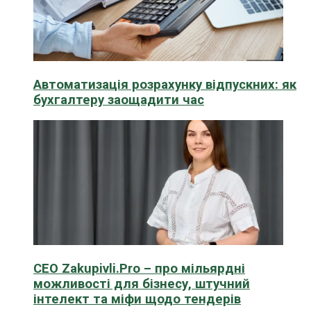
Автоматизація розрахунку відпускних: як
бухгалтеру заощадити час
CEO Zakupivli.Pro – про мільярдні
можливості для бізнесу, штучний
інтелект та міфи щодо тендерів