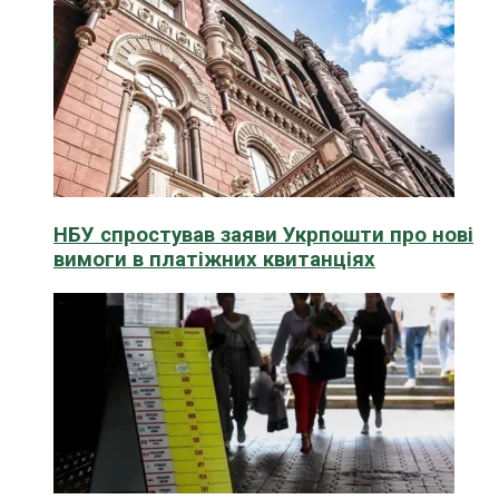
НБУ спростував заяви Укрпошти про нові
вимоги в платіжних квитанціях