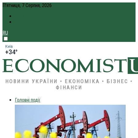
П’ятниця, 7 Серпня, 2026
ПРО НАС
КРЕДИТ ОНЛАЙН
RU
Київ
+34°
НОВИНИ УКРАЇНИ • ЕКОНОМІКА • БІЗНЕС •
ФІНАНСИ
Головні події