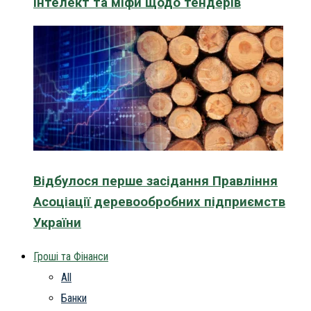
інтелект та міфи щодо тендерів
Відбулося перше засідання Правління
Асоціації деревообробних підприємств
України
Гроші та Фінанси
All
Банки