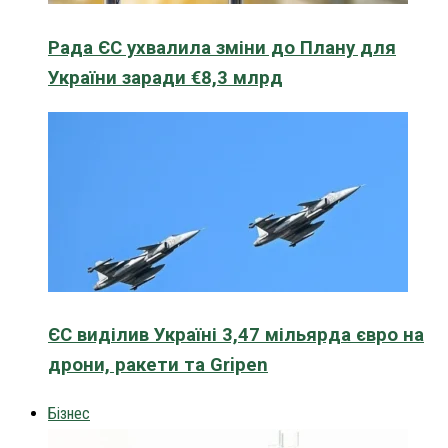
Рада ЄС ухвалила зміни до Плану для
України заради €8,3 млрд
ЄС виділив Україні 3,47 мільярда євро на
дрони, ракети та Gripen
Бізнес