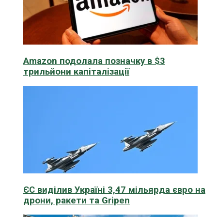
Amazon подолала позначку в $3
трильйони капіталізації
ЄС виділив Україні 3,47 мільярда євро на
дрони, ракети та Gripen