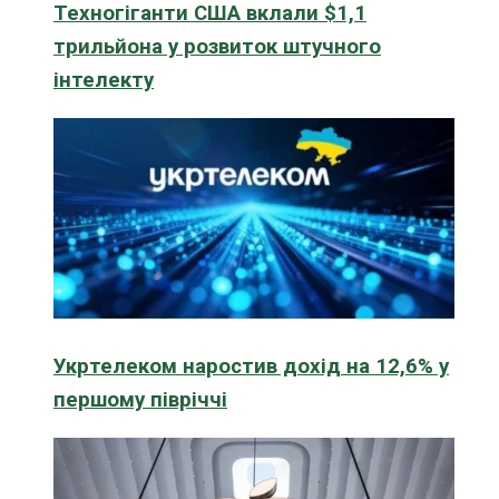
Техногіганти США вклали $1,1
трильйона у розвиток штучного
інтелекту
Укртелеком наростив дохід на 12,6% у
першому півріччі