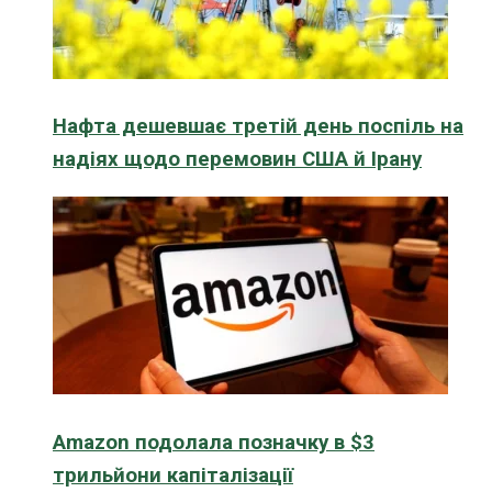
Нафта дешевшає третій день поспіль на
надіях щодо перемовин США й Ірану
Amazon подолала позначку в $3
трильйони капіталізації