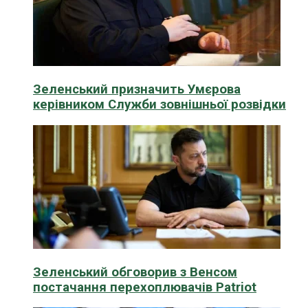
Зеленський призначить Умєрова
керівником Служби зовнішньої розвідки
Зеленський обговорив з Венсом
постачання перехоплювачів Patriot