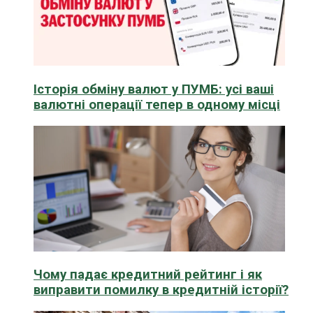
Історія обміну валют у ПУМБ: усі ваші
валютні операції тепер в одному місці
Чому падає кредитний рейтинг і як
виправити помилку в кредитній історії?