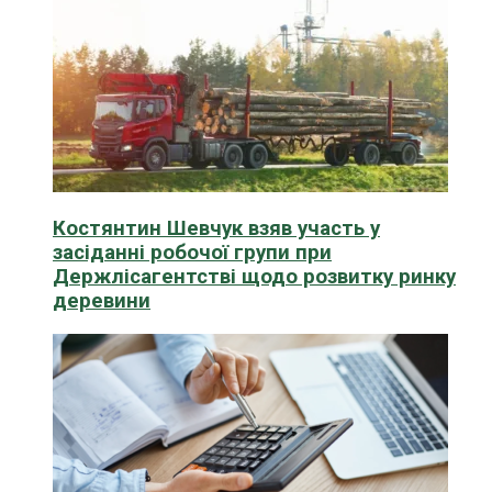
Костянтин Шевчук взяв участь у
засіданні робочої групи при
Держлісагентстві щодо розвитку ринку
деревини