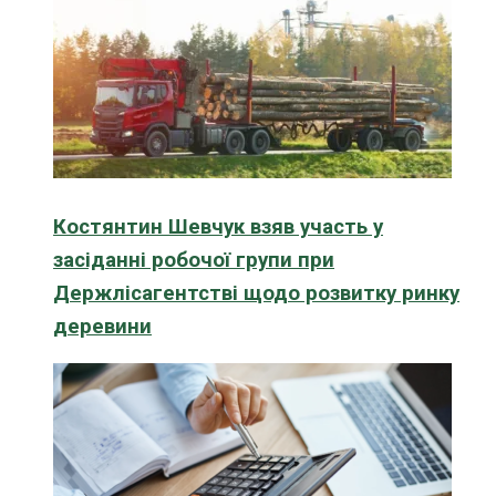
Костянтин Шевчук взяв участь у
засіданні робочої групи при
Держлісагентстві щодо розвитку ринку
деревини