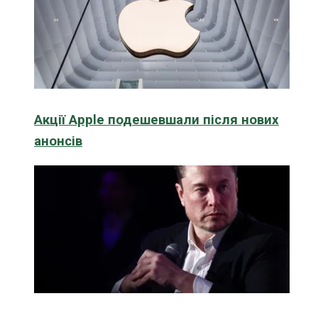
Акції Apple подешевшали після нових
анонсів