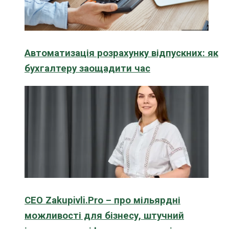
Автоматизація розрахунку відпускних: як
бухгалтеру заощадити час
CEO Zakupivli.Pro – про мільярдні
можливості для бізнесу, штучний