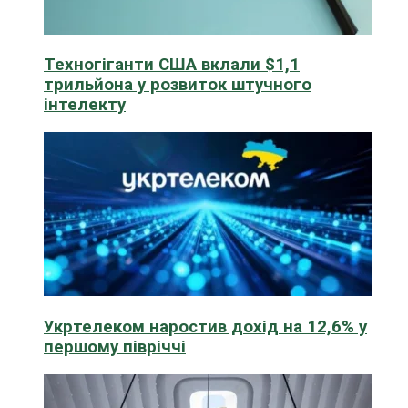
Техногіганти США вклали $1,1
трильйона у розвиток штучного
інтелекту
Укртелеком наростив дохід на 12,6% у
першому півріччі