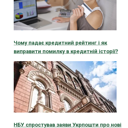
Чому падає кредитний рейтинг і як
виправити помилку в кредитній історії?
НБУ спростував заяви Укрпошти про нові