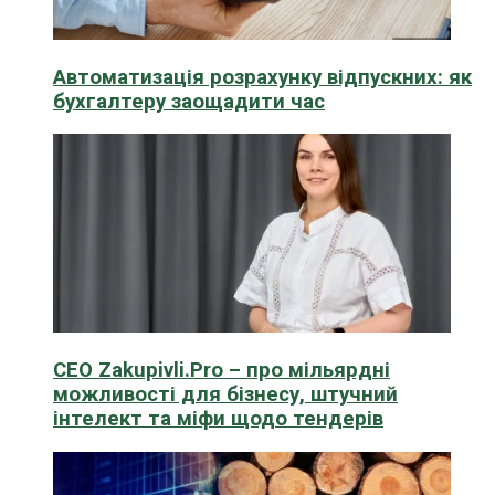
Автоматизація розрахунку відпускних: як
бухгалтеру заощадити час
CEO Zakupivli.Pro – про мільярдні
можливості для бізнесу, штучний
інтелект та міфи щодо тендерів