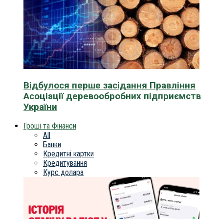
Відбулося перше засідання Правління
Асоціації деревообробних підприємств
України
Гроші та Фінанси
All
Банки
Кредитні картки
Кредитування
Курс долара