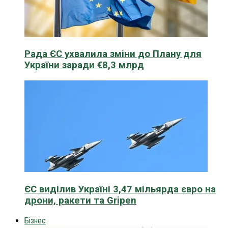
Рада ЄС ухвалила зміни до Плану для
України заради €8,3 млрд
ЄС виділив Україні 3,47 мільярда євро на
дрони, ракети та Gripen
Бізнес