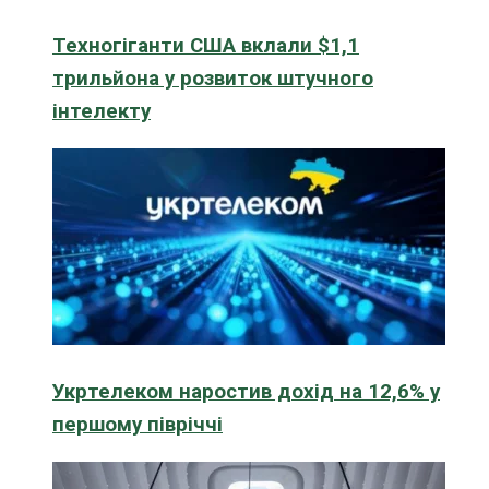
Техногіганти США вклали $1,1
трильйона у розвиток штучного
інтелекту
Укртелеком наростив дохід на 12,6% у
першому півріччі