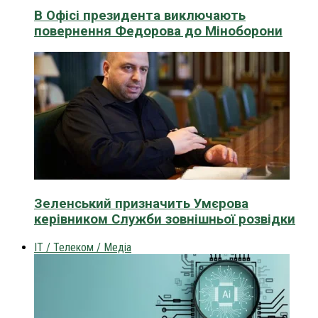
В Офісі президента виключають
повернення Федорова до Міноборони
Зеленський призначить Умєрова
керівником Служби зовнішньої розвідки
IT / Телеком / Медіа