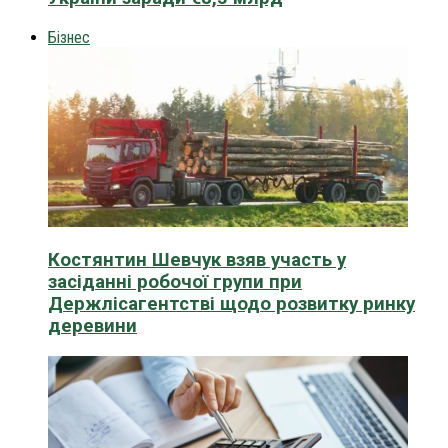
Бізнес
Костянтин Шевчук взяв участь у
засіданні робочої групи при
Держлісагентстві щодо розвитку ринку
деревини