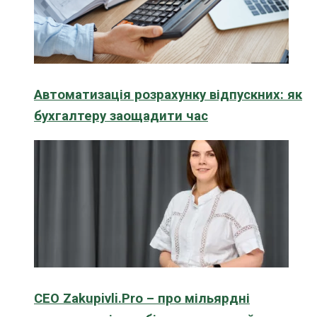
Автоматизація розрахунку відпускних: як
бухгалтеру заощадити час
CEO Zakupivli.Pro – про мільярдні