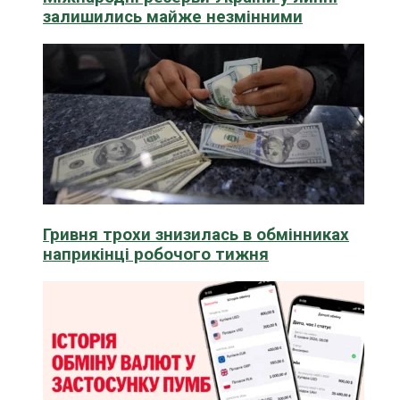
залишились майже незмінними
Гривня трохи знизилась в обмінниках
наприкінці робочого тижня