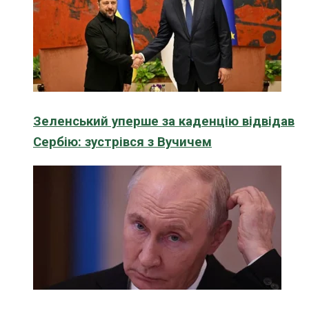
Зеленський уперше за каденцію відвідав
Сербію: зустрівся з Вучичем