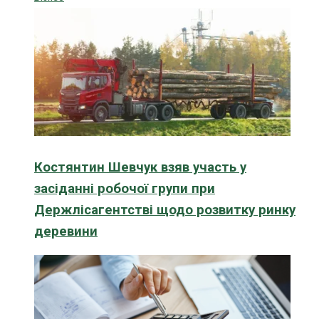
Костянтин Шевчук взяв участь у
засіданні робочої групи при
Держлісагентстві щодо розвитку ринку
деревини