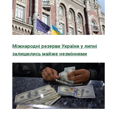
Міжнародні резерви України у липні
залишились майже незмінними