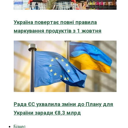
Україна повертає повні правила
маркування продуктів з 1 жовтня
Рада ЄС ухвалила зміни до Плану для
України заради €8,3 млрд
Бізнес