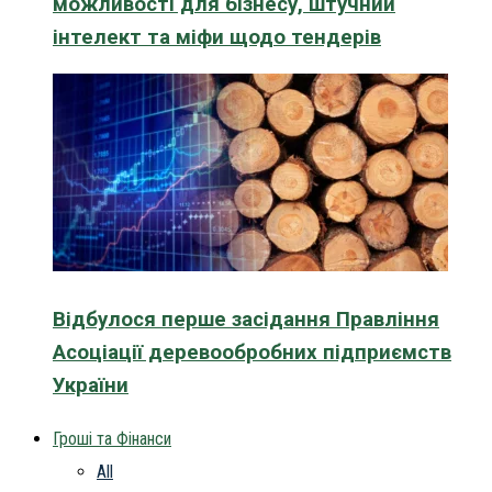
можливості для бізнесу, штучний
інтелект та міфи щодо тендерів
Відбулося перше засідання Правління
Асоціації деревообробних підприємств
України
Гроші та Фінанси
All