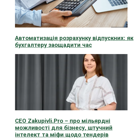
Автоматизація розрахунку відпускних: як
бухгалтеру заощадити час
CEO Zakupivli.Pro – про мільярдні
можливості для бізнесу, штучний
інтелект та міфи щодо тендерів