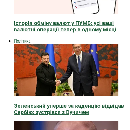
Історія обміну валют у ПУМБ: усі ваші
валютні операції тепер в одному місці
Політика
Зеленський уперше за каденцію відвідав
Сербію: зустрівся з Вучичем