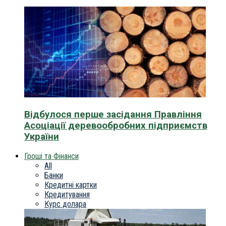
Відбулося перше засідання Правління
Асоціації деревообробних підприємств
України
Гроші та Фінанси
All
Банки
Кредитні картки
Кредитування
Курс долара