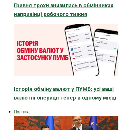
Гривня трохи знизилась в обмінниках
наприкінці робочого тижня
Історія обміну валют у ПУМБ: усі ваші
валютні операції тепер в одному місці
Політика