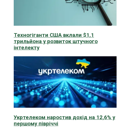
Техногіганти США вклали $1,1
трильйона у розвиток штучного
інтелекту
Укртелеком наростив дохід на 12,6% у
першому півріччі