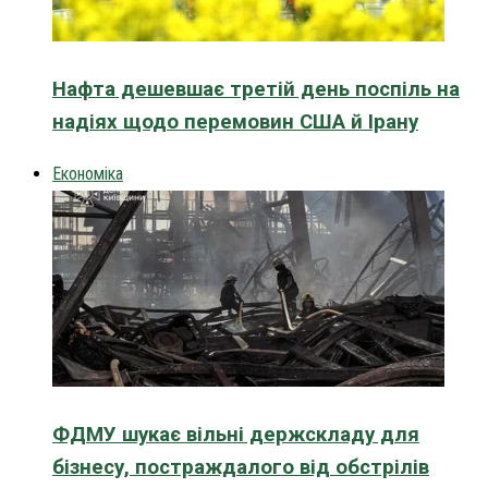
Нафта дешевшає третій день поспіль на
надіях щодо перемовин США й Ірану
Економіка
ФДМУ шукає вільні держскладу для
бізнесу, постраждалого від обстрілів