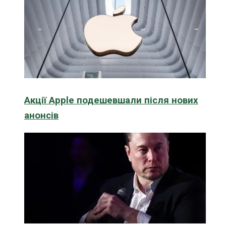
Акції Apple подешевшали після нових
анонсів