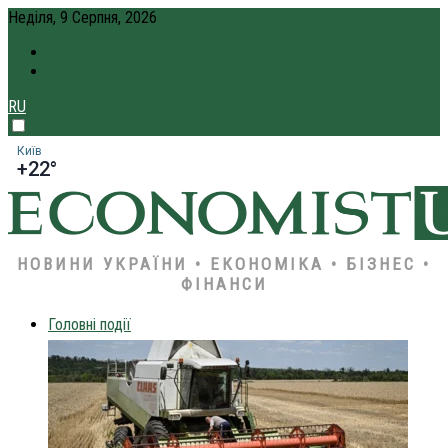
Неділя, 9 Серпня, 2026
ПРО НАС
КРЕДИТ ОНЛАЙН
RU
Київ
+22°
НОВИНИ УКРАЇНИ • ЕКОНОМІКА • БІЗНЕС •
ФІНАНСИ
Головні події