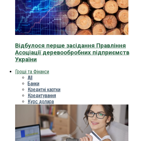
Відбулося перше засідання Правління
Асоціації деревообробних підприємств
України
Гроші та Фінанси
All
Банки
Кредитні картки
Кредитування
Курс долара