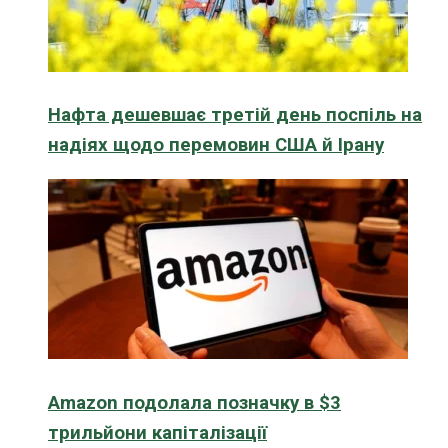
Нафта дешевшає третій день поспіль на
надіях щодо перемовин США й Ірану
Amazon подолала позначку в $3
трильйони капіталізації