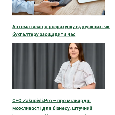
Автоматизація розрахунку відпускних: як
бухгалтеру заощадити час
CEO Zakupivli.Pro – про мільярдні
можливості для бізнесу, штучний