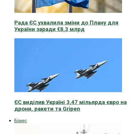
Рада ЄС ухвалила зміни до Плану для
України заради €8,3 млрд
ЄС виділив Україні 3,47 мільярда євро на
дрони, ракети та Gripen
Бізнес