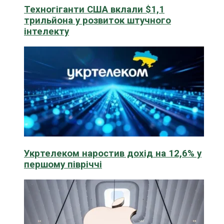
Техногіганти США вклали $1,1
трильйона у розвиток штучного
інтелекту
Укртелеком наростив дохід на 12,6% у
першому півріччі