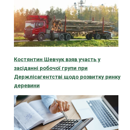
Костянтин Шевчук взяв участь у
засіданні робочої групи при
Держлісагентстві щодо розвитку ринку
деревини