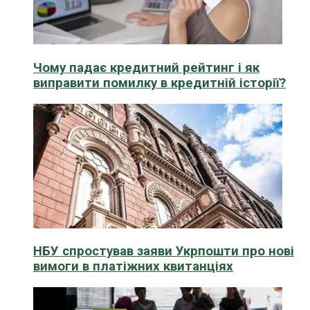
Чому падає кредитний рейтинг і як
виправити помилку в кредитній історії?
НБУ спростував заяви Укрпошти про нові
вимоги в платіжних квитанціях