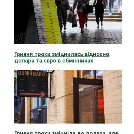
Гривня трохи зміцнилась відносно
долара та євро в обмінниках
Гривня трохи зміцніла до долара, але