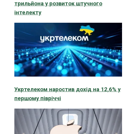
трильйона у розвиток штучного
інтелекту
Укртелеком наростив дохід на 12,6% у
першому півріччі