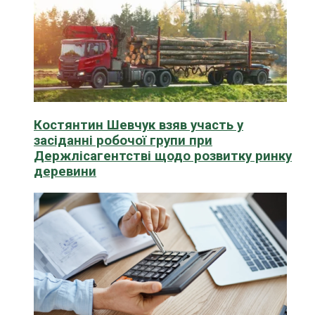
Костянтин Шевчук взяв участь у
засіданні робочої групи при
Держлісагентстві щодо розвитку ринку
деревини