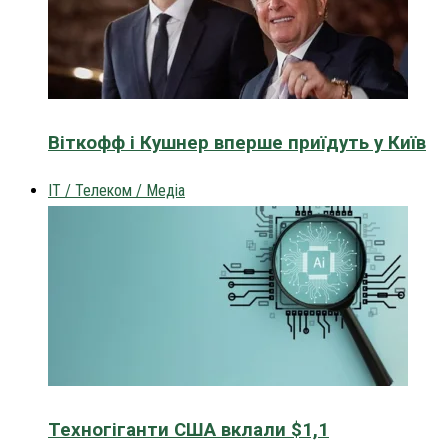
Віткофф і Кушнер вперше приїдуть у Київ
IT / Телеком / Медіа
Техногіганти США вклали $1,1