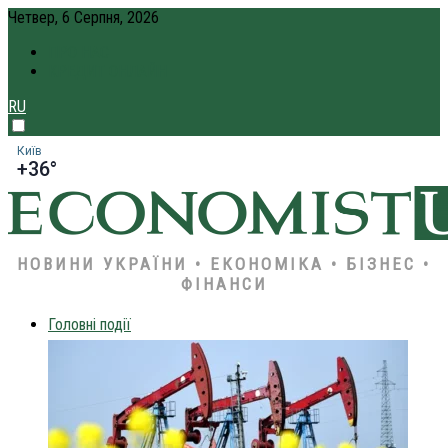
Четвер, 6 Серпня, 2026
ПРО НАС
КРЕДИТ ОНЛАЙН
RU
Київ
+36°
НОВИНИ УКРАЇНИ • ЕКОНОМІКА • БІЗНЕС •
ФІНАНСИ
Головні події