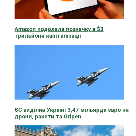
Amazon подолала позначку в $3
трильйони капіталізації
ЄС виділив Україні 3,47 мільярда євро на
дрони, ракети та Gripen