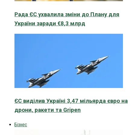
Рада ЄС ухвалила зміни до Плану для
України заради €8,3 млрд
ЄС виділив Україні 3,47 мільярда євро на
дрони, ракети та Gripen
Бізнес