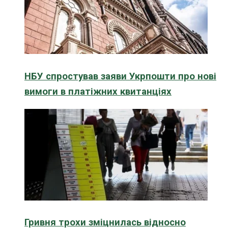
НБУ спростував заяви Укрпошти про нові
вимоги в платіжних квитанціях
Гривня трохи зміцнилась відносно