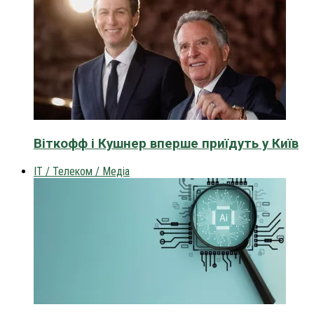
Віткофф і Кушнер вперше приїдуть у Київ
IT / Телеком / Медіа