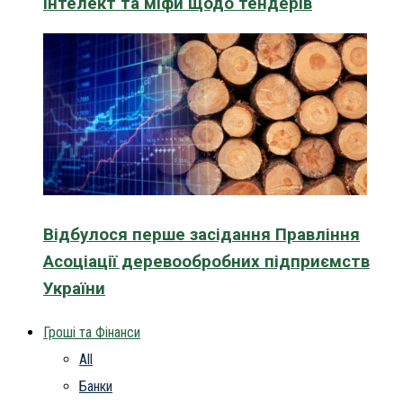
інтелект та міфи щодо тендерів
Відбулося перше засідання Правління
Асоціації деревообробних підприємств
України
Гроші та Фінанси
All
Банки