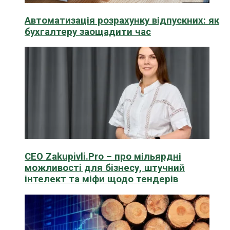
Автоматизація розрахунку відпускних: як
бухгалтеру заощадити час
CEO Zakupivli.Pro – про мільярдні
можливості для бізнесу, штучний
інтелект та міфи щодо тендерів