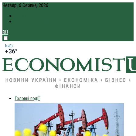
Четвер, 6 Серпня, 2026
ПРО НАС
КРЕДИТ ОНЛАЙН
RU
Київ
+36°
НОВИНИ УКРАЇНИ • ЕКОНОМІКА • БІЗНЕС •
ФІНАНСИ
Головні події