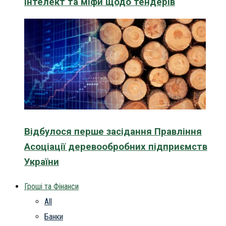
інтелект та міфи щодо тендерів
Відбулося перше засідання Правління
Асоціації деревообробних підприємств
України
Гроші та Фінанси
All
Банки