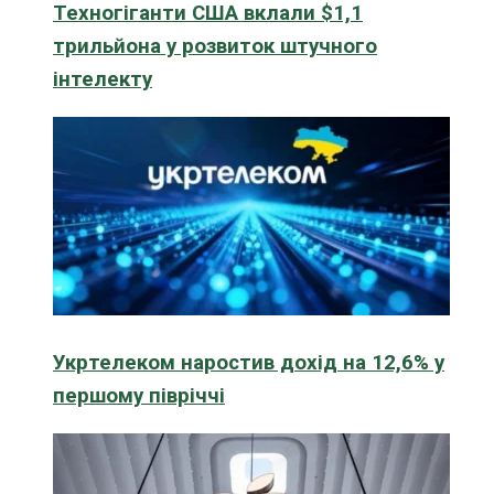
Техногіганти США вклали $1,1
трильйона у розвиток штучного
інтелекту
Укртелеком наростив дохід на 12,6% у
першому півріччі