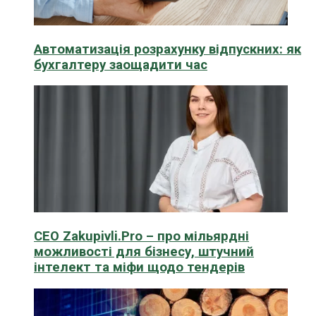
Автоматизація розрахунку відпускних: як
бухгалтеру заощадити час
CEO Zakupivli.Pro – про мільярдні
можливості для бізнесу, штучний
інтелект та міфи щодо тендерів