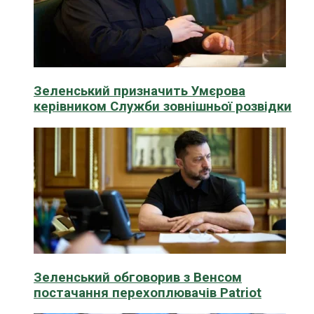
Зеленський призначить Умєрова
керівником Служби зовнішньої розвідки
Зеленський обговорив з Венсом
постачання перехоплювачів Patriot