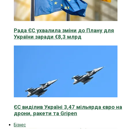
Рада ЄС ухвалила зміни до Плану для
України заради €8,3 млрд
ЄС виділив Україні 3,47 мільярда євро на
дрони, ракети та Gripen
Бізнес