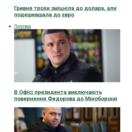
Гривня трохи зміцніла до долара, але
подешевшала до євро
Політика
В Офісі президента виключають
повернення Федорова до Міноборони