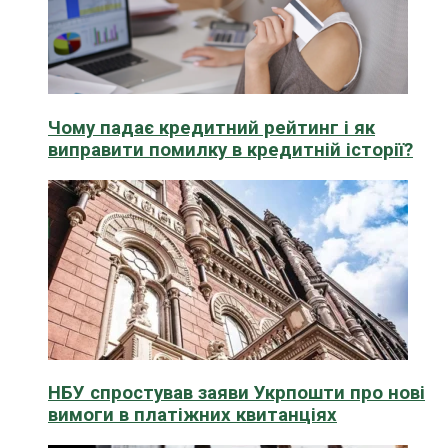
Чому падає кредитний рейтинг і як
виправити помилку в кредитній історії?
НБУ спростував заяви Укрпошти про нові
вимоги в платіжних квитанціях