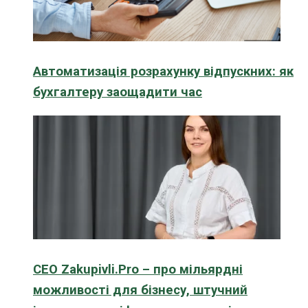
Автоматизація розрахунку відпускних: як
бухгалтеру заощадити час
CEO Zakupivli.Pro – про мільярдні
можливості для бізнесу, штучний