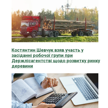
Костянтин Шевчук взяв участь у
засіданні робочої групи при
Держлісагентстві щодо розвитку ринку
деревини