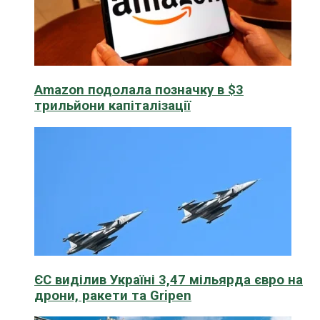
Amazon подолала позначку в $3
трильйони капіталізації
ЄС виділив Україні 3,47 мільярда євро на
дрони, ракети та Gripen