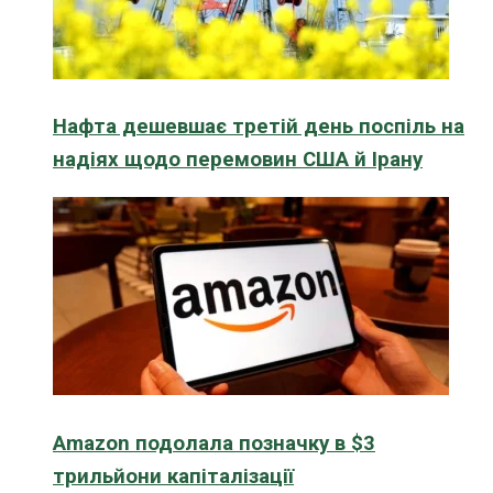
Нафта дешевшає третій день поспіль на
надіях щодо перемовин США й Ірану
Amazon подолала позначку в $3
трильйони капіталізації