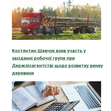
Костянтин Шевчук взяв участь у
засіданні робочої групи при
Держлісагентстві щодо розвитку ринку
деревини