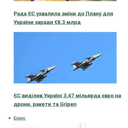
Рада ЄС ухвалила зміни до Плану для
України заради €8,3 млрд
ЄС виділив Україні 3,47 мільярда євро на
дрони, ракети та Gripen
Бізнес