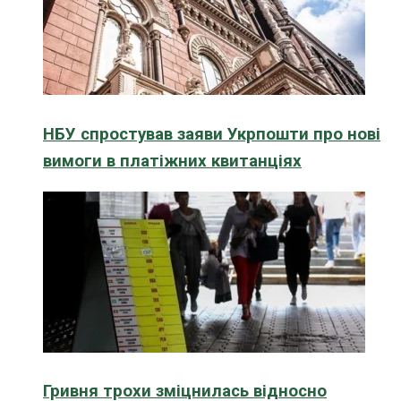
НБУ спростував заяви Укрпошти про нові
вимоги в платіжних квитанціях
Гривня трохи зміцнилась відносно