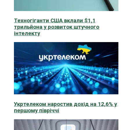
Техногіганти США вклали $1,1
трильйона у розвиток штучного
інтелекту
Укртелеком наростив дохід на 12,6% у
першому півріччі