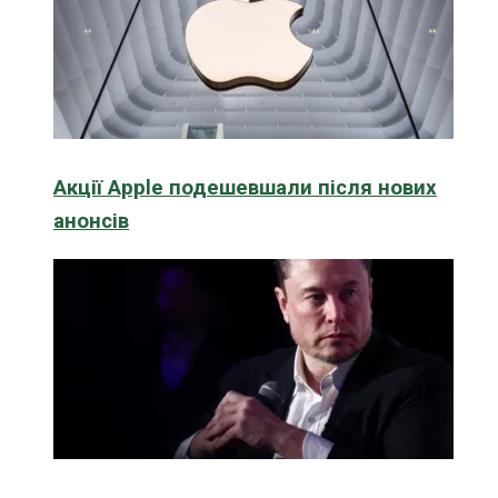
Акції Apple подешевшали після нових
анонсів