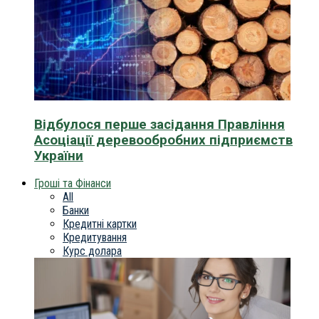
Відбулося перше засідання Правління
Асоціації деревообробних підприємств
України
Гроші та Фінанси
All
Банки
Кредитні картки
Кредитування
Курс долара