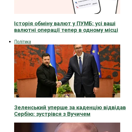
Історія обміну валют у ПУМБ: усі ваші
валютні операції тепер в одному місці
Політика
Зеленський уперше за каденцію відвідав
Сербію: зустрівся з Вучичем