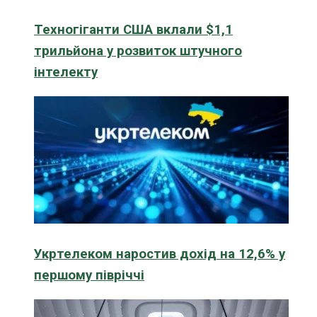
Техногіганти США вклали $1,1
трильйона у розвиток штучного
інтелекту
Укртелеком наростив дохід на 12,6% у
першому півріччі