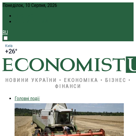
Понеділок, 10 Серпня, 2026
ПРО НАС
КРЕДИТ ОНЛАЙН
RU
Київ
+26°
НОВИНИ УКРАЇНИ • ЕКОНОМІКА • БІЗНЕС •
ФІНАНСИ
Головні події