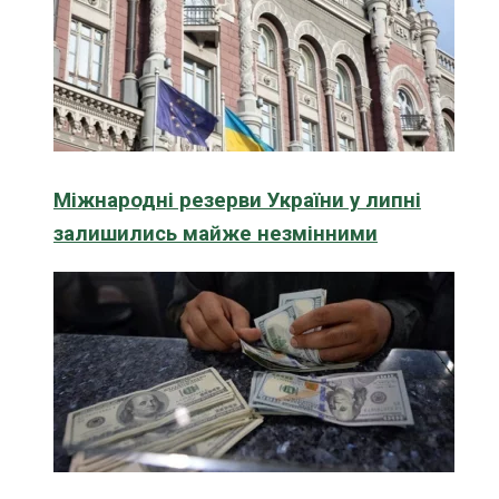
Міжнародні резерви України у липні
залишились майже незмінними