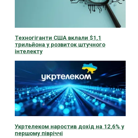
Техногіганти США вклали $1,1
трильйона у розвиток штучного
інтелекту
Укртелеком наростив дохід на 12,6% у
першому півріччі