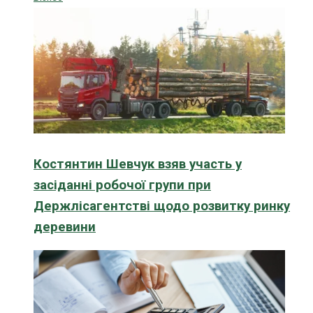
Костянтин Шевчук взяв участь у
засіданні робочої групи при
Держлісагентстві щодо розвитку ринку
деревини