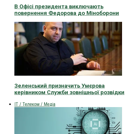
В Офісі президента виключають
повернення Федорова до Міноборони
Зеленський призначить Умєрова
керівником Служби зовнішньої розвідки
IT / Телеком / Медіа