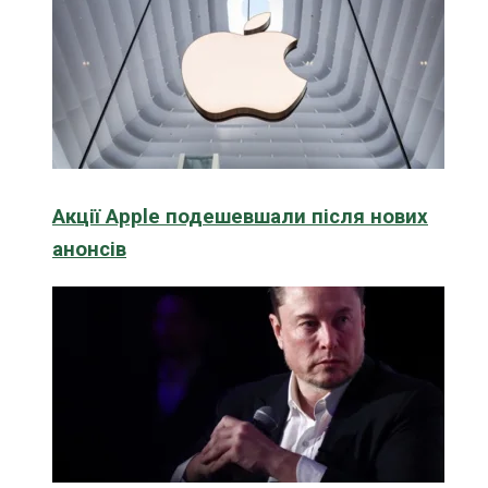
Акції Apple подешевшали після нових
анонсів