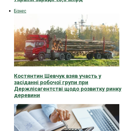
Бізнес
Костянтин Шевчук взяв участь у
засіданні робочої групи при
Держлісагентстві щодо розвитку ринку
деревини