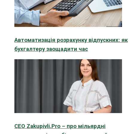
Автоматизація розрахунку відпускних: як
бухгалтеру заощадити час
CEO Zakupivli.Pro – про мільярдні