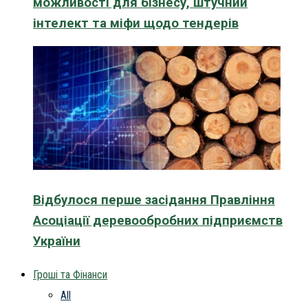
можливості для бізнесу, штучний
інтелект та міфи щодо тендерів
Відбулося перше засідання Правління
Асоціації деревообробних підприємств
України
Гроші та Фінанси
All