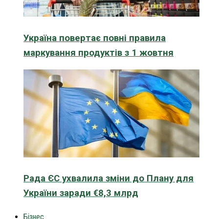
Україна повертає повні правила
маркування продуктів з 1 жовтня
Рада ЄС ухвалила зміни до Плану для
України заради €8,3 млрд
Бізнес