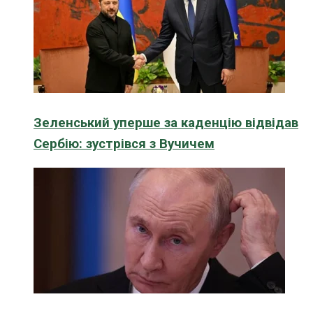
Зеленський уперше за каденцію відвідав
Сербію: зустрівся з Вучичем