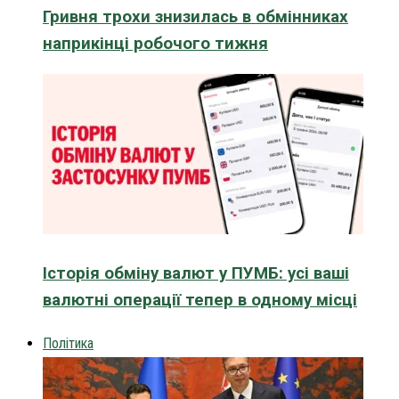
Гривня трохи знизилась в обмінниках
наприкінці робочого тижня
Історія обміну валют у ПУМБ: усі ваші
валютні операції тепер в одному місці
Політика