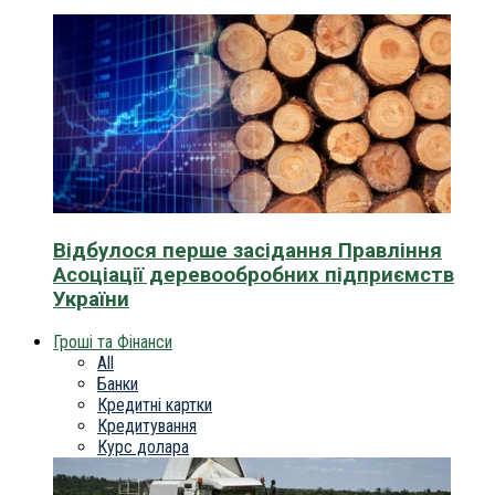
Відбулося перше засідання Правління
Асоціації деревообробних підприємств
України
Гроші та Фінанси
All
Банки
Кредитні картки
Кредитування
Курс долара