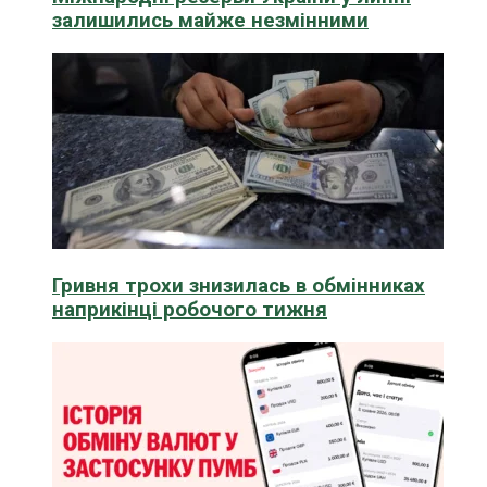
залишились майже незмінними
Гривня трохи знизилась в обмінниках
наприкінці робочого тижня