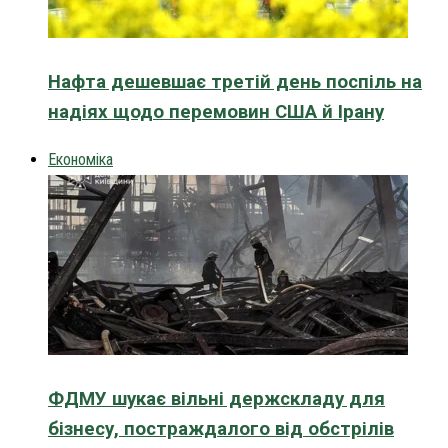
Нафта дешевшає третій день поспіль на
надіях щодо перемовин США й Ірану
Економіка
ФДМУ шукає вільні держскладу для
бізнесу, постраждалого від обстрілів