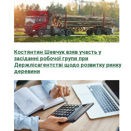
Костянтин Шевчук взяв участь у
засіданні робочої групи при
Держлісагентстві щодо розвитку ринку
деревини