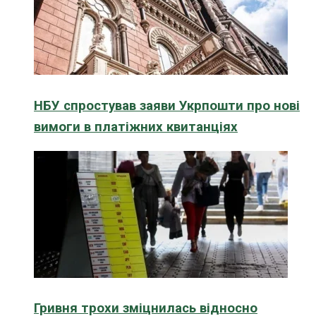
НБУ спростував заяви Укрпошти про нові
вимоги в платіжних квитанціях
Гривня трохи зміцнилась відносно