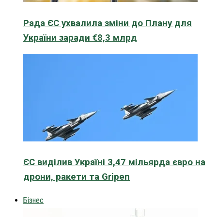
Рада ЄС ухвалила зміни до Плану для
України заради €8,3 млрд
ЄС виділив Україні 3,47 мільярда євро на
дрони, ракети та Gripen
Бізнес