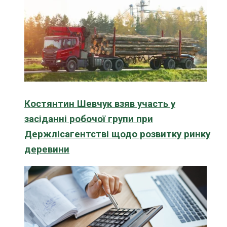
Костянтин Шевчук взяв участь у
засіданні робочої групи при
Держлісагентстві щодо розвитку ринку
деревини