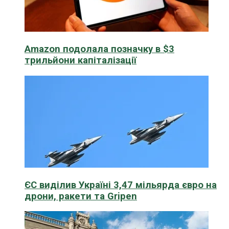
Amazon подолала позначку в $3
трильйони капіталізації
ЄС виділив Україні 3,47 мільярда євро на
дрони, ракети та Gripen