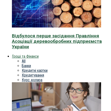
Відбулося перше засідання Правління
Асоціації деревообробних підприємств
України
Гроші та Фінанси
All
Банки
Кредитні картки
Кредитування
Курс долара