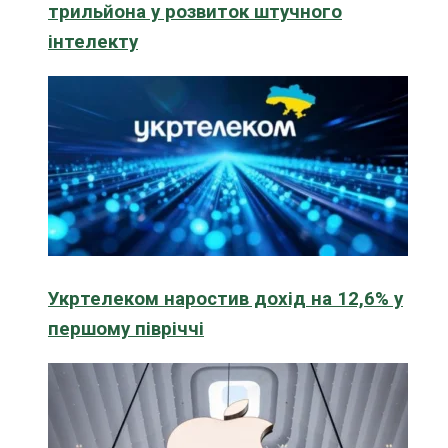
трильйона у розвиток штучного
інтелекту
Укртелеком наростив дохід на 12,6% у
першому півріччі