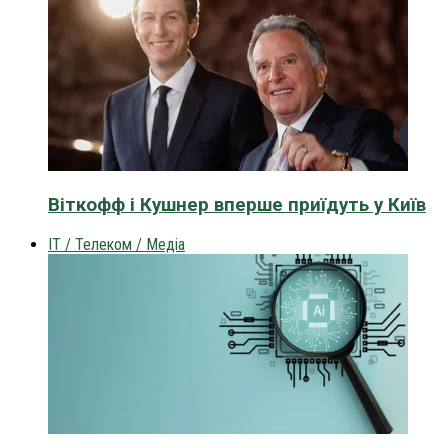
Віткофф і Кушнер вперше приїдуть у Київ
IT / Телеком / Медіа