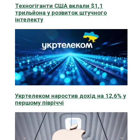
Техногіганти США вклали $1,1
трильйона у розвиток штучного
інтелекту
Укртелеком наростив дохід на 12,6% у
першому півріччі