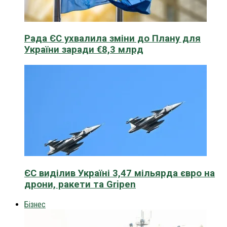
Рада ЄС ухвалила зміни до Плану для
України заради €8,3 млрд
ЄС виділив Україні 3,47 мільярда євро на
дрони, ракети та Gripen
Бізнес