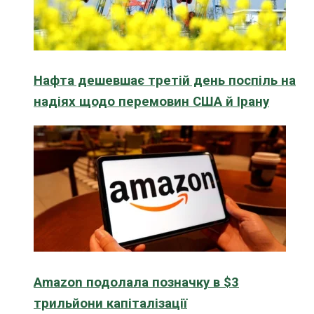
Нафта дешевшає третій день поспіль на
надіях щодо перемовин США й Ірану
Amazon подолала позначку в $3
трильйони капіталізації