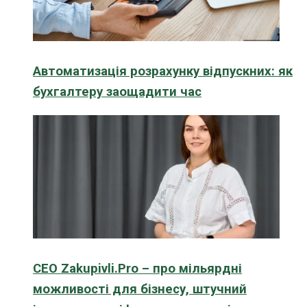
Автоматизація розрахунку відпускних: як
бухгалтеру заощадити час
CEO Zakupivli.Pro – про мільярдні
можливості для бізнесу, штучний