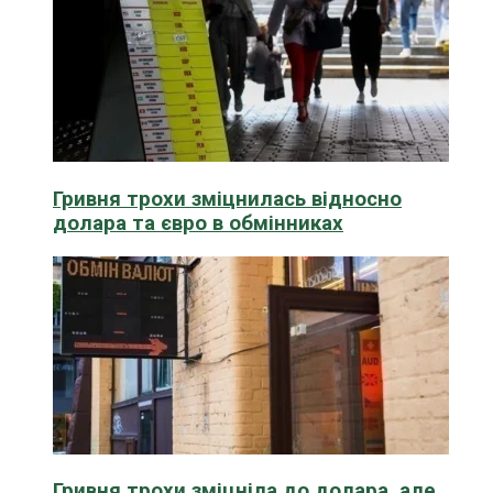
Гривня трохи зміцнилась відносно
долара та євро в обмінниках
Гривня трохи зміцніла до долара, але