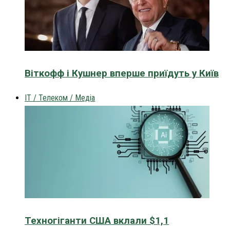
Віткофф і Кушнер вперше приїдуть у Київ
IT / Телеком / Медіа
Техногіганти США вклали $1,1