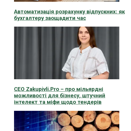
Автоматизація розрахунку відпускних: як
бухгалтеру заощадити час
CEO Zakupivli.Pro – про мільярдні
можливості для бізнесу, штучний
інтелект та міфи щодо тендерів