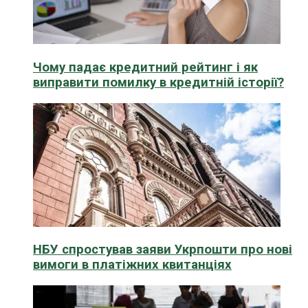
Чому падає кредитний рейтинг і як
виправити помилку в кредитній історії?
НБУ спростував заяви Укрпошти про нові
вимоги в платіжних квитанціях