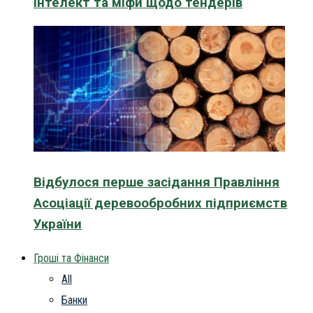
інтелект та міфи щодо тендерів
Відбулося перше засідання Правління
Асоціації деревообробних підприємств
України
Гроші та Фінанси
All
Банки