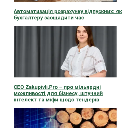
Автоматизація розрахунку відпускних: як
бухгалтеру заощадити час
CEO Zakupivli.Pro – про мільярдні
можливості для бізнесу, штучний
інтелект та міфи щодо тендерів