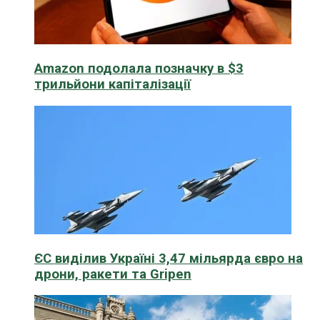
Amazon подолала позначку в $3
трильйони капіталізації
ЄС виділив Україні 3,47 мільярда євро на
дрони, ракети та Gripen