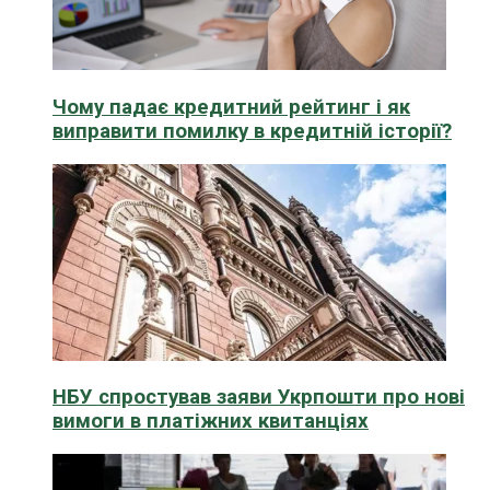
Чому падає кредитний рейтинг і як
виправити помилку в кредитній історії?
НБУ спростував заяви Укрпошти про нові
вимоги в платіжних квитанціях