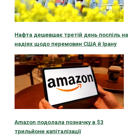
Нафта дешевшає третій день поспіль на
надіях щодо перемовин США й Ірану
Amazon подолала позначку в $3
трильйони капіталізації