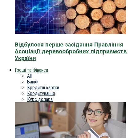
Відбулося перше засідання Правління
Асоціації деревообробних підприємств
України
Гроші та Фінанси
All
Банки
Кредитні картки
Кредитування
Курс долара