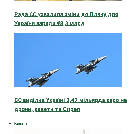
Рада ЄС ухвалила зміни до Плану для
України заради €8,3 млрд
ЄС виділив Україні 3,47 мільярда євро на
дрони, ракети та Gripen
Бізнес