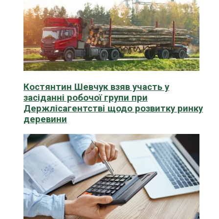
Костянтин Шевчук взяв участь у
засіданні робочої групи при
Держлісагентстві щодо розвитку ринку
деревини