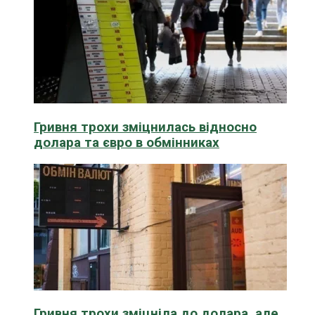
Гривня трохи зміцнилась відносно
долара та євро в обмінниках
Гривня трохи зміцніла до долара, але