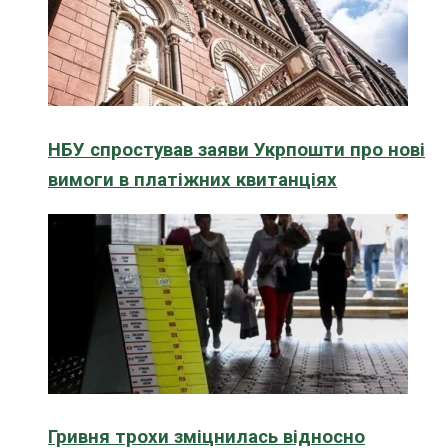
НБУ спростував заяви Укрпошти про нові
вимоги в платіжних квитанціях
Гривня трохи зміцнилась відносно