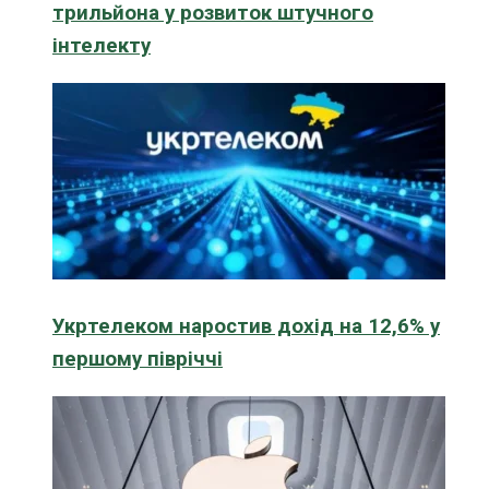
трильйона у розвиток штучного
інтелекту
Укртелеком наростив дохід на 12,6% у
першому півріччі