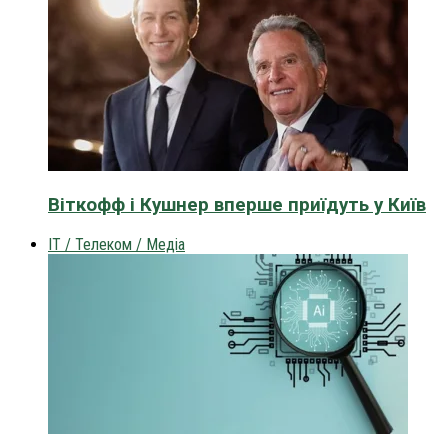
Віткофф і Кушнер вперше приїдуть у Київ
IT / Телеком / Медіа