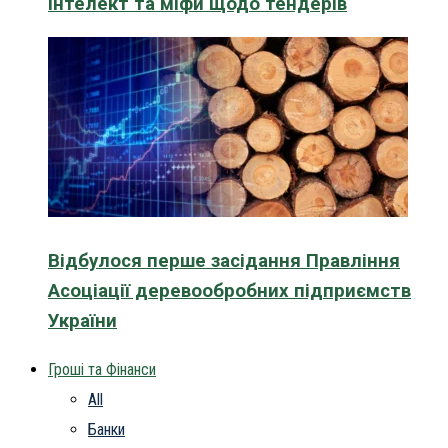
інтелект та міфи щодо тендерів
Відбулося перше засідання Правління
Асоціації деревообробних підприємств
України
Гроші та Фінанси
All
Банки