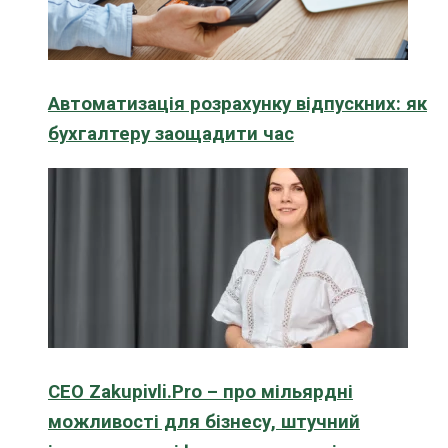
Автоматизація розрахунку відпускних: як
бухгалтеру заощадити час
CEO Zakupivli.Pro – про мільярдні
можливості для бізнесу, штучний