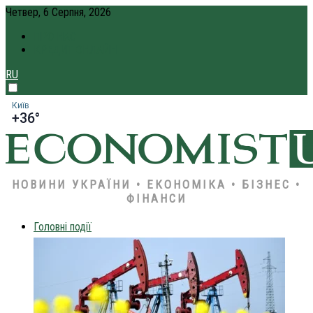
Четвер, 6 Серпня, 2026
ПРО НАС
КРЕДИТ ОНЛАЙН
RU
Київ
+36°
НОВИНИ УКРАЇНИ • ЕКОНОМІКА • БІЗНЕС •
ФІНАНСИ
Головні події