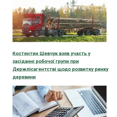
Костянтин Шевчук взяв участь у
засіданні робочої групи при
Держлісагентстві щодо розвитку ринку
деревини