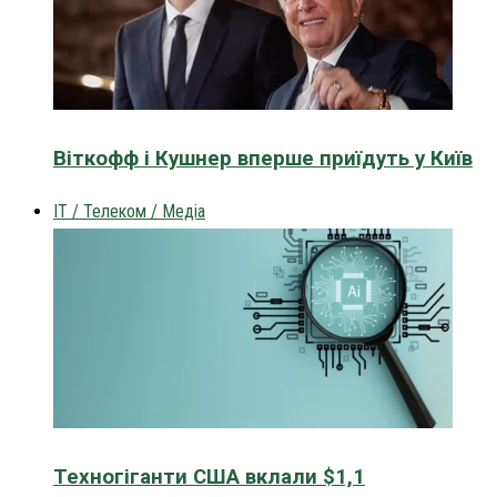
Віткофф і Кушнер вперше приїдуть у Київ
IT / Телеком / Медіа
Техногіганти США вклали $1,1