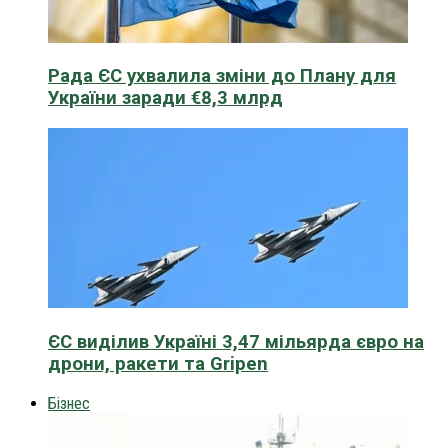
Рада ЄС ухвалила зміни до Плану для
України заради €8,3 млрд
ЄС виділив Україні 3,47 мільярда євро на
дрони, ракети та Gripen
Бізнес