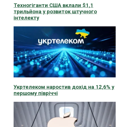
Техногіганти США вклали $1,1
трильйона у розвиток штучного
інтелекту
Укртелеком наростив дохід на 12,6% у
першому півріччі