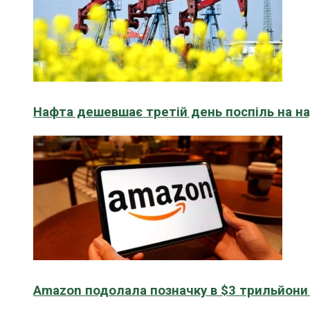
Нафта дешевшає третій день поспіль на н
Amazon подолала позначку в $3 трильйони к