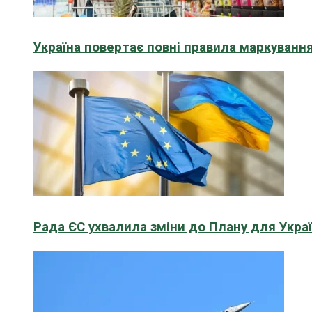
Україна повертає повні правила маркування
Рада ЄС ухвалила зміни до Плану для Укра