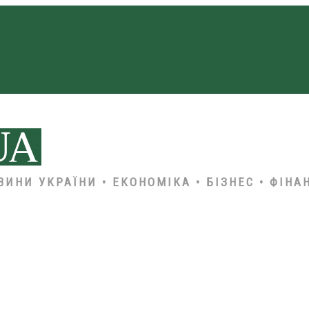
ВИНИ УКРАЇНИ • ЕКОНОМІКА • БІЗНЕС • ФІНА