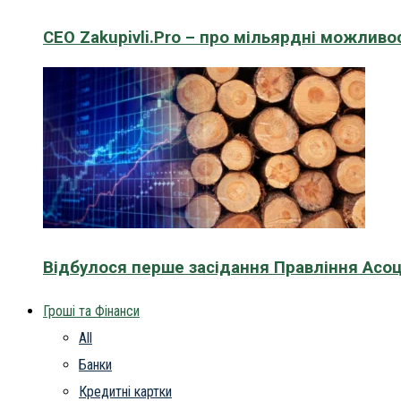
CEO Zakupivli.Pro – про мільярдні можливо
Відбулося перше засідання Правління Асоц
Гроші та Фінанси
All
Банки
Кредитні картки