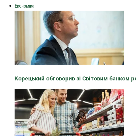
Економіка
Корецький обговорив зі Світовим банком р