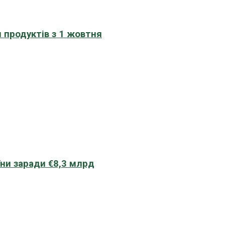
 продуктів з 1 жовтня
їни заради €8,3 млрд