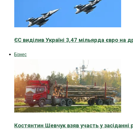
ЄС виділив Україні 3,47 мільярда євро на д
Бізнес
Костянтин Шевчук взяв участь у засіданні