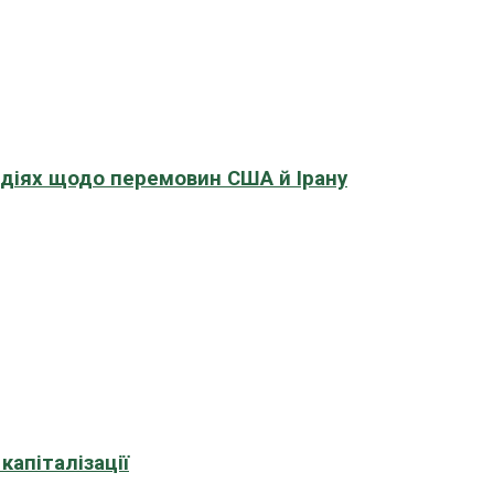
адіях щодо перемовин США й Ірану
апіталізації