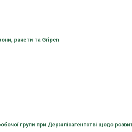
рони, ракети та Gripen
 робочої групи при Держлісагентстві щодо розви