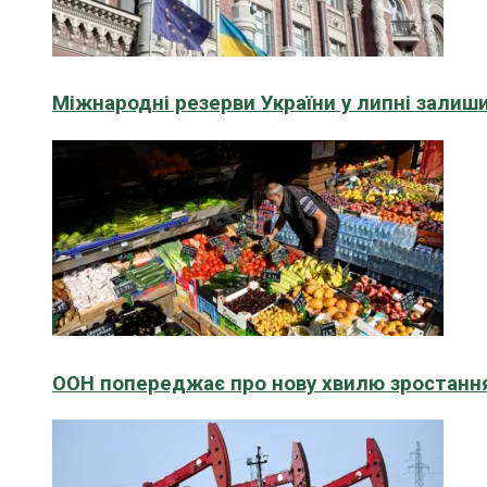
Міжнародні резерви України у липні зали
ООН попереджає про нову хвилю зростання