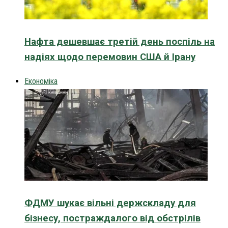
Нафта дешевшає третій день поспіль на
надіях щодо перемовин США й Ірану
Економіка
ФДМУ шукає вільні держскладу для
бізнесу, постраждалого від обстрілів