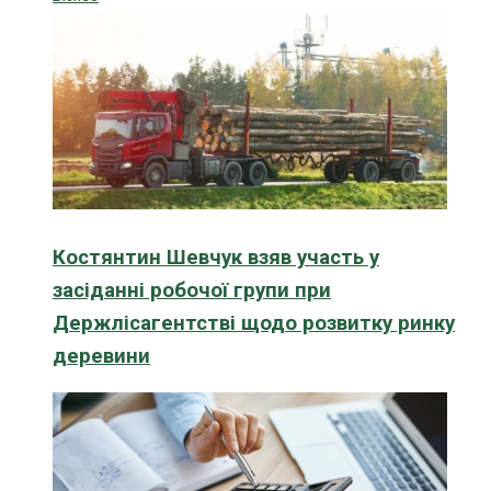
Костянтин Шевчук взяв участь у
засіданні робочої групи при
Держлісагентстві щодо розвитку ринку
деревини