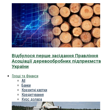
Відбулося перше засідання Правління
Асоціації деревообробних підприємств
України
Гроші та Фінанси
All
Банки
Кредитні картки
Кредитування
Курс долара