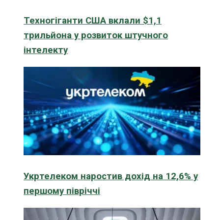
Техногіганти США вклали $1,1
трильйона у розвиток штучного
інтелекту
Укртелеком наростив дохід на 12,6% у
першому півріччі