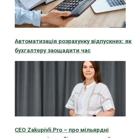
Автоматизація розрахунку відпускних: як
бухгалтеру заощадити час
CEO Zakupivli.Pro – про мільярдні