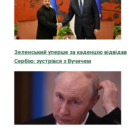
Зеленський уперше за каденцію відвідав
Сербію: зустрівся з Вучичем