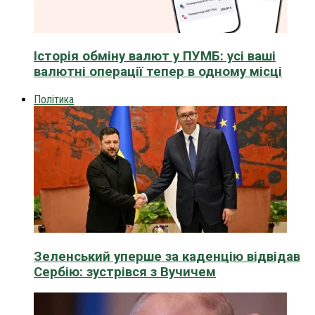
Історія обміну валют у ПУМБ: усі ваші
валютні операції тепер в одному місці
Політика
Зеленський уперше за каденцію відвідав
Сербію: зустрівся з Вучичем