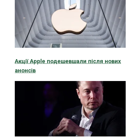
Акції Apple подешевшали після нових
анонсів