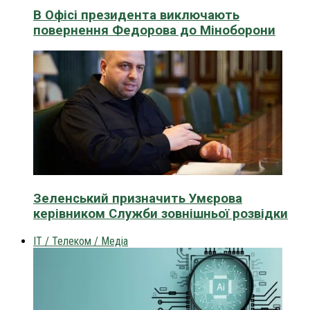
В Офісі президента виключають
повернення Федорова до Міноборони
Зеленський призначить Умєрова
керівником Служби зовнішньої розвідки
IT / Телеком / Медіа