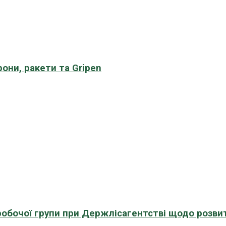
рони, ракети та Gripen
 робочої групи при Держлісагентстві щодо розви