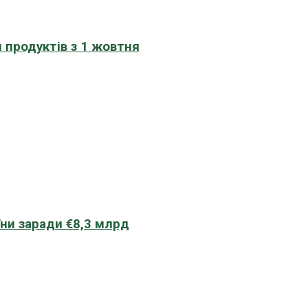
 продуктів з 1 жовтня
їни заради €8,3 млрд