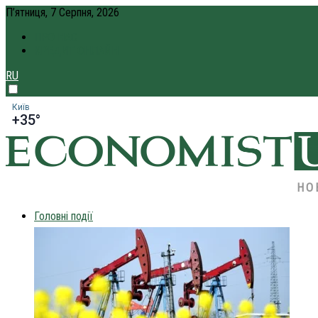
П’ятниця, 7 Серпня, 2026
ПРО НАС
КРЕДИТ ОНЛАЙН
RU
Київ
+35°
НО
Головні події