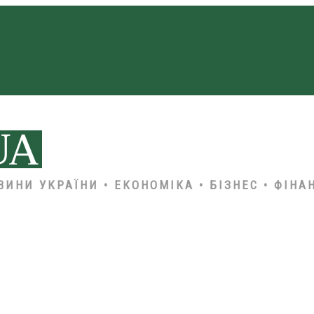
ВИНИ УКРАЇНИ • ЕКОНОМІКА • БІЗНЕС • ФІНА