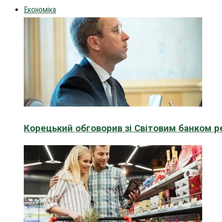
Економіка
Корецький обговорив зі Світовим банком р