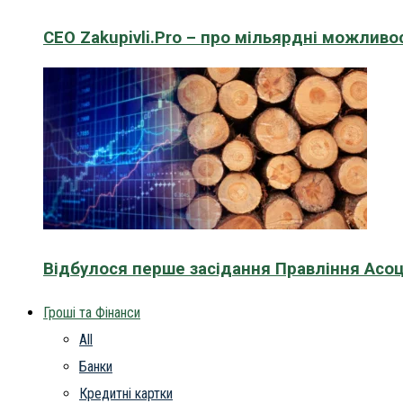
CEO Zakupivli.Pro – про мільярдні можливо
Відбулося перше засідання Правління Асоц
Гроші та Фінанси
All
Банки
Кредитні картки