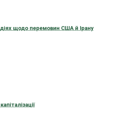
адіях щодо перемовин США й Ірану
апіталізації