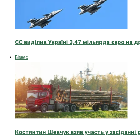
ЄС виділив Україні 3,47 мільярда євро на д
Бізнес
Костянтин Шевчук взяв участь у засіданні