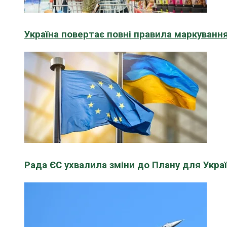
Україна повертає повні правила маркування
Рада ЄС ухвалила зміни до Плану для Укра