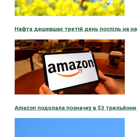
Нафта дешевшає третій день поспіль на н
Amazon подолала позначку в $3 трильйони к