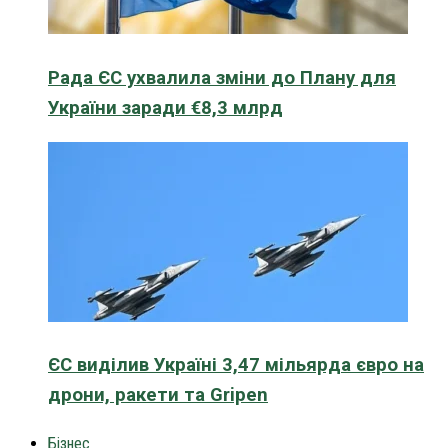
Рада ЄС ухвалила зміни до Плану для
України заради €8,3 млрд
ЄС виділив Україні 3,47 мільярда євро на
дрони, ракети та Gripen
Бізнес