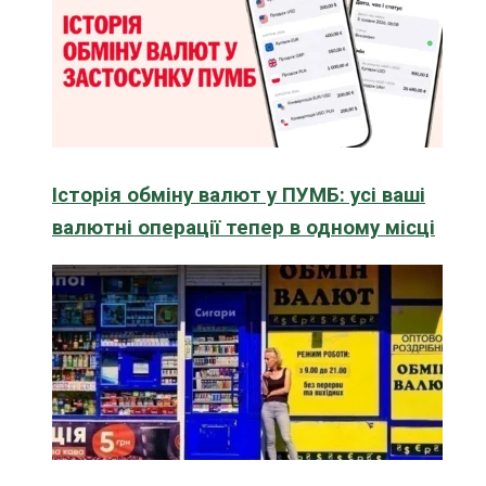
Історія обміну валют у ПУМБ: усі ваші
валютні операції тепер в одному місці