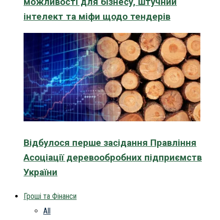
можливості для бізнесу, штучний
інтелект та міфи щодо тендерів
Відбулося перше засідання Правління
Асоціації деревообробних підприємств
України
Гроші та Фінанси
All