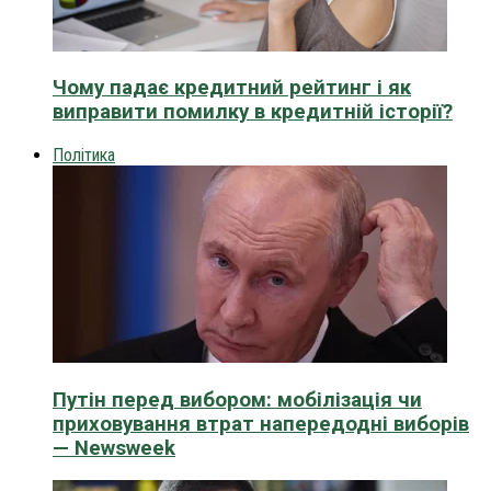
Чому падає кредитний рейтинг і як
виправити помилку в кредитній історії?
Політика
Путін перед вибором: мобілізація чи
приховування втрат напередодні виборів
— Newsweek