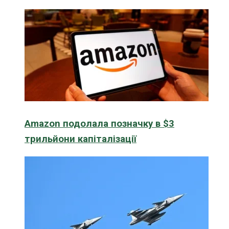
Amazon подолала позначку в $3
трильйони капіталізації