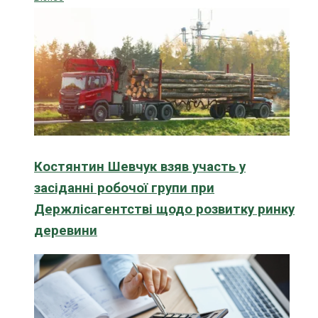
Костянтин Шевчук взяв участь у
засіданні робочої групи при
Держлісагентстві щодо розвитку ринку
деревини