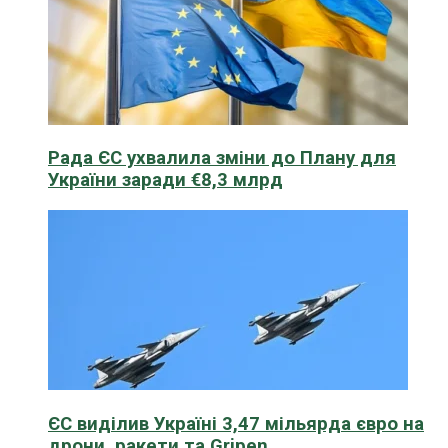
Рада ЄС ухвалила зміни до Плану для
України заради €8,3 млрд
ЄС виділив Україні 3,47 мільярда євро на
дрони, ракети та Gripen