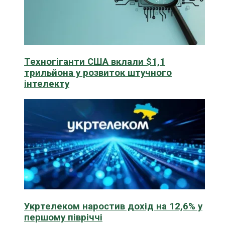
Техногіганти США вклали $1,1
трильйона у розвиток штучного
інтелекту
Укртелеком наростив дохід на 12,6% у
першому півріччі