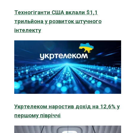
Техногіганти США вклали $1,1
трильйона у розвиток штучного
інтелекту
Укртелеком наростив дохід на 12,6% у
першому півріччі