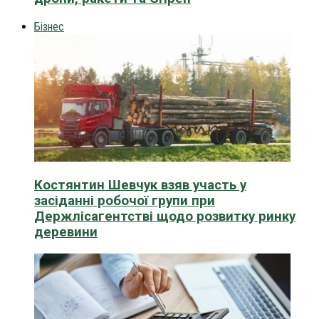
Бізнес
Костянтин Шевчук взяв участь у
засіданні робочої групи при
Держлісагентстві щодо розвитку ринку
деревини