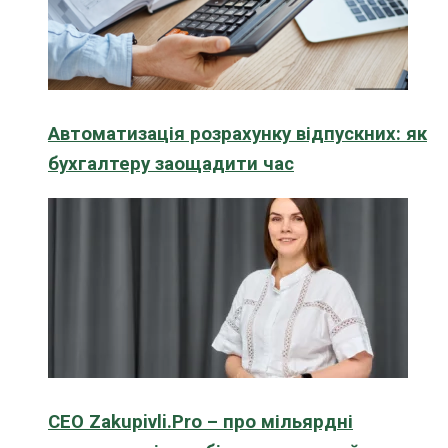
Автоматизація розрахунку відпускних: як
бухгалтеру заощадити час
CEO Zakupivli.Pro – про мільярдні