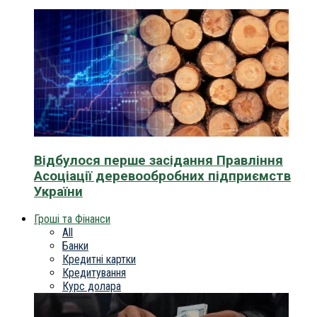
Відбулося перше засідання Правління
Асоціації деревообробних підприємств
України
Гроші та Фінанси
All
Банки
Кредитні картки
Кредитування
Курс долара