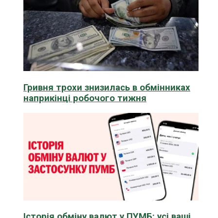
Гривня трохи знизилась в обмінниках
наприкінці робочого тижня
Історія обміну валют у ПУМБ: усі ваші