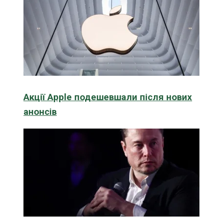
Акції Apple подешевшали після нових
анонсів