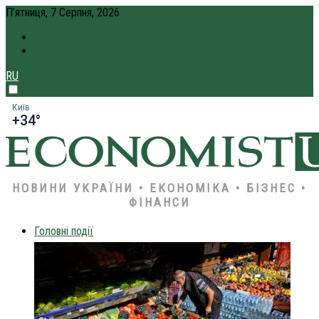
П’ятниця, 7 Серпня, 2026
ПРО НАС
КРЕДИТ ОНЛАЙН
RU
Київ
+34°
НОВИНИ УКРАЇНИ • ЕКОНОМІКА • БІЗНЕС •
ФІНАНСИ
Головні події