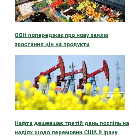
ООН попереджає про нову хвилю
зростання цін на продукти
Нафта дешевшає третій день поспіль на
надіях щодо перемовин США й Ірану