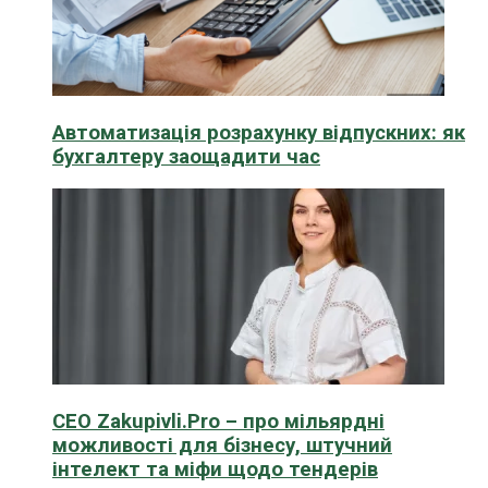
Автоматизація розрахунку відпускних: як
бухгалтеру заощадити час
CEO Zakupivli.Pro – про мільярдні
можливості для бізнесу, штучний
інтелект та міфи щодо тендерів