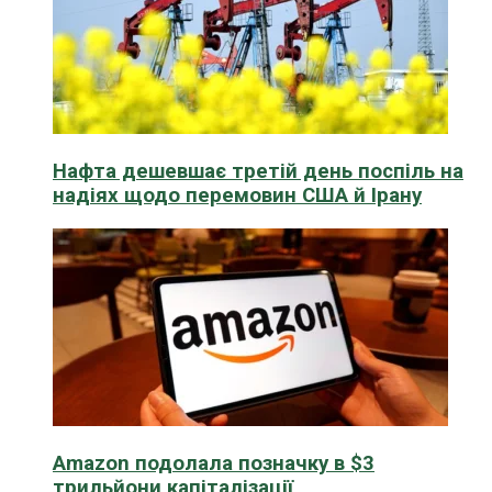
Нафта дешевшає третій день поспіль на
надіях щодо перемовин США й Ірану
Amazon подолала позначку в $3
трильйони капіталізації