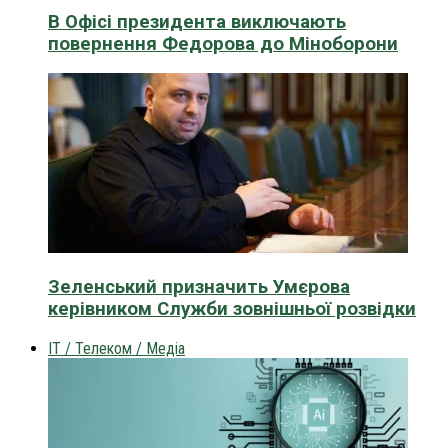
В Офісі президента виключають
повернення Федорова до Міноборони
Зеленський призначить Умєрова
керівником Служби зовнішньої розвідки
IT / Телеком / Медіа