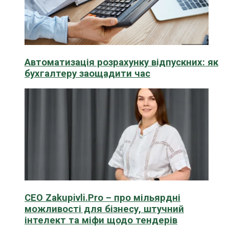
Автоматизація розрахунку відпускних: як
бухгалтеру заощадити час
CEO Zakupivli.Pro – про мільярдні
можливості для бізнесу, штучний
інтелект та міфи щодо тендерів