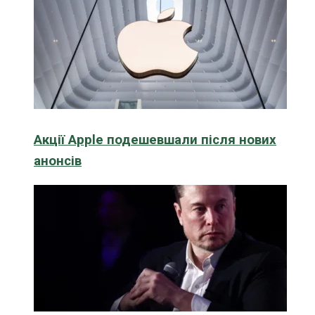
Акції Apple подешевшали після нових
анонсів