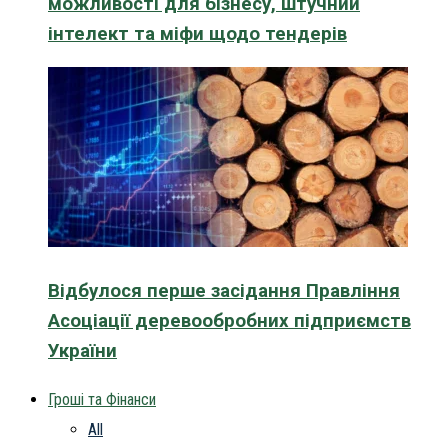
можливості для бізнесу, штучний
інтелект та міфи щодо тендерів
Відбулося перше засідання Правління
Асоціації деревообробних підприємств
України
Гроші та Фінанси
All