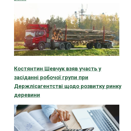
Костянтин Шевчук взяв участь у
засіданні робочої групи при
Держлісагентстві щодо розвитку ринку
деревини