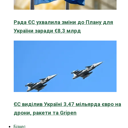
Рада ЄС ухвалила зміни до Плану для
України заради €8,3 млрд
ЄС виділив Україні 3,47 мільярда євро на
дрони, ракети та Gripen
Бізнес