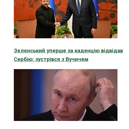
Зеленський уперше за каденцію відвідав
Сербію: зустрівся з Вучичем