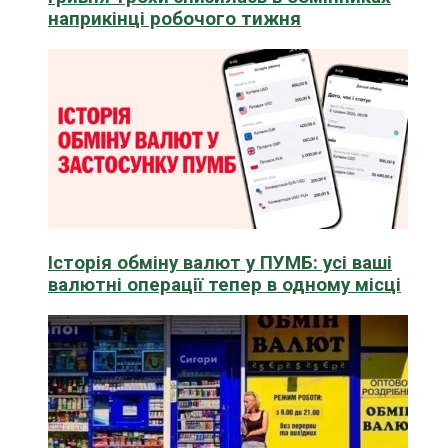
наприкінці робочого тижня
Історія обміну валют у ПУМБ: усі ваші
валютні операції тепер в одному місці