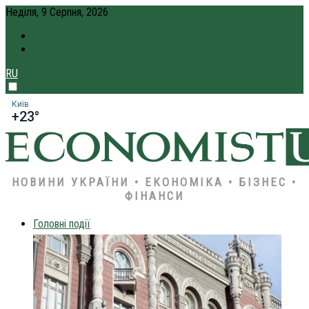
Неділя, 9 Серпня, 2026
ПРО НАС
КРЕДИТ ОНЛАЙН
RU
Київ
+23°
НОВИНИ УКРАЇНИ • ЕКОНОМІКА • БІЗНЕС •
ФІНАНСИ
Головні події