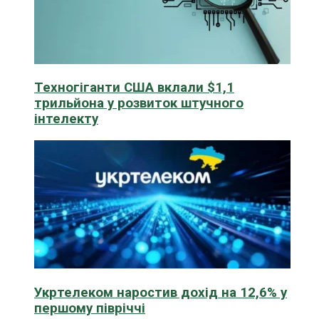
Техногіганти США вклали $1,1
трильйона у розвиток штучного
інтелекту
Укртелеком наростив дохід на 12,6% у
першому півріччі