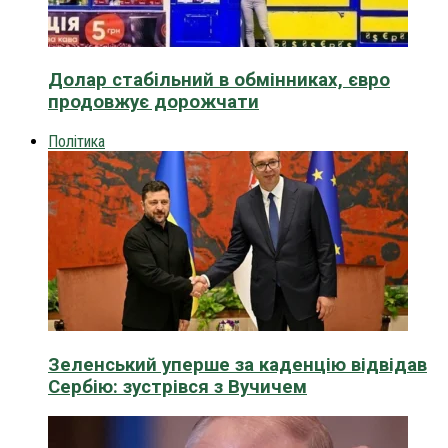
Долар стабільний в обмінниках, євро
продовжує дорожчати
Політика
Зеленський уперше за каденцію відвідав
Сербію: зустрівся з Вучичем