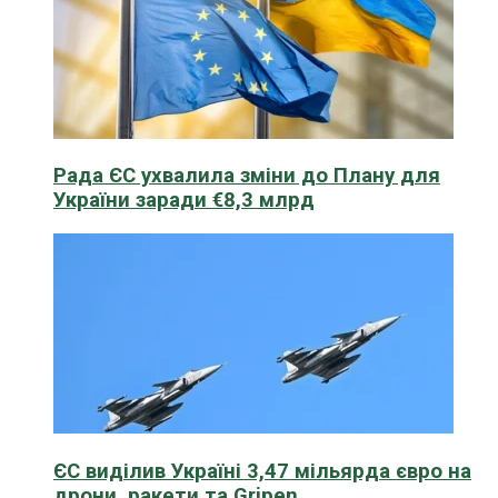
Рада ЄС ухвалила зміни до Плану для
України заради €8,3 млрд
ЄС виділив Україні 3,47 мільярда євро на
дрони, ракети та Gripen