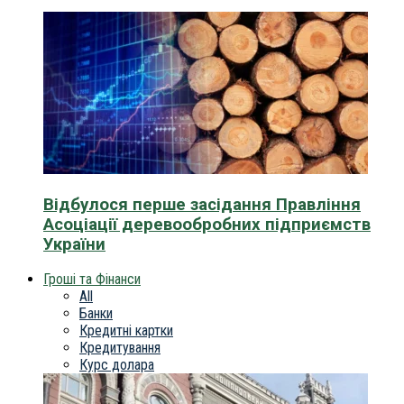
Відбулося перше засідання Правління
Асоціації деревообробних підприємств
України
Гроші та Фінанси
All
Банки
Кредитні картки
Кредитування
Курс долара