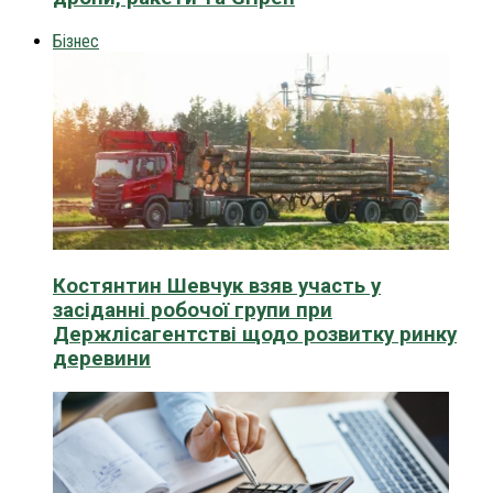
Бізнес
Костянтин Шевчук взяв участь у
засіданні робочої групи при
Держлісагентстві щодо розвитку ринку
деревини