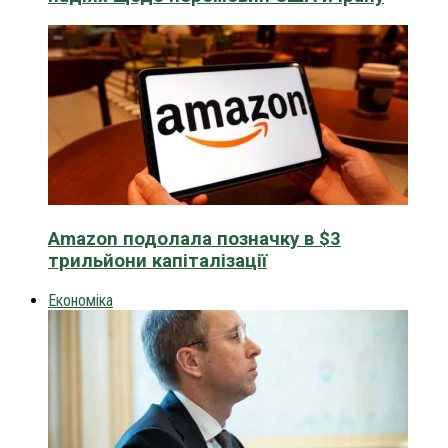
Amazon подолала позначку в $3
трильйони капіталізації
Економіка