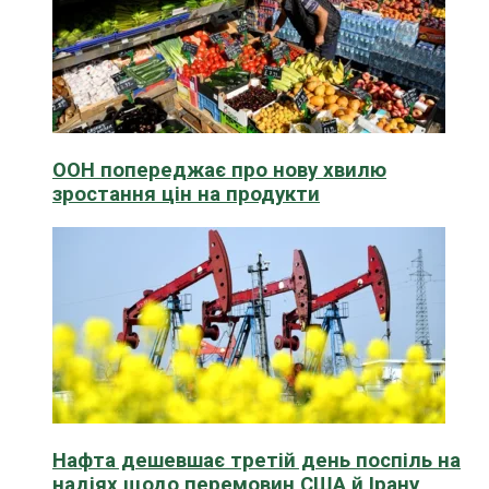
ООН попереджає про нову хвилю
зростання цін на продукти
Нафта дешевшає третій день поспіль на
надіях щодо перемовин США й Ірану