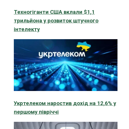
Техногіганти США вклали $1,1
трильйона у розвиток штучного
інтелекту
Укртелеком наростив дохід на 12,6% у
першому півріччі