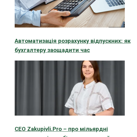
Автоматизація розрахунку відпускних: як
бухгалтеру заощадити час
CEO Zakupivli.Pro – про мільярдні