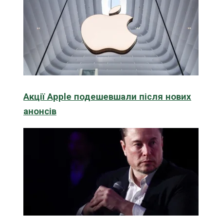
Акції Apple подешевшали після нових
анонсів