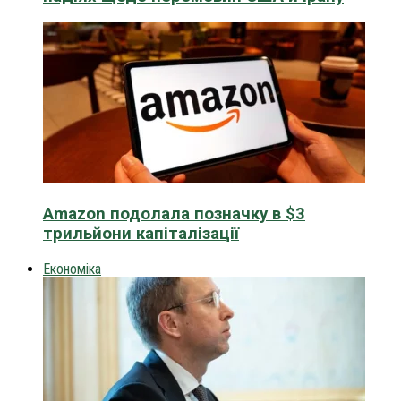
Amazon подолала позначку в $3
трильйони капіталізації
Економіка