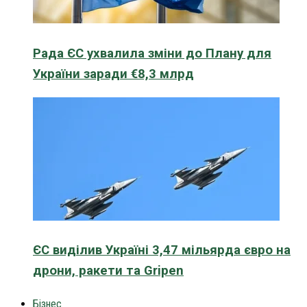
Рада ЄС ухвалила зміни до Плану для
України заради €8,3 млрд
ЄС виділив Україні 3,47 мільярда євро на
дрони, ракети та Gripen
Бізнес