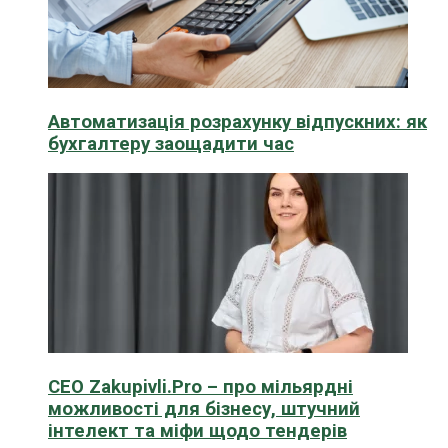
Автоматизація розрахунку відпускних: як
бухгалтеру заощадити час
CEO Zakupivli.Pro – про мільярдні
можливості для бізнесу, штучний
інтелект та міфи щодо тендерів