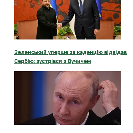
Зеленський уперше за каденцію відвідав
Сербію: зустрівся з Вучичем