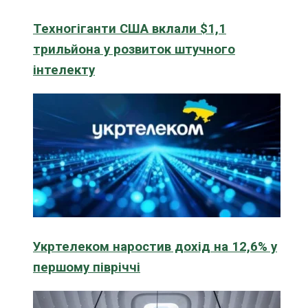
Техногіганти США вклали $1,1
трильйона у розвиток штучного
інтелекту
Укртелеком наростив дохід на 12,6% у
першому півріччі