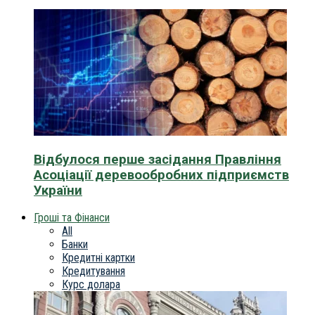
Відбулося перше засідання Правління
Асоціації деревообробних підприємств
України
Гроші та Фінанси
All
Банки
Кредитні картки
Кредитування
Курс долара