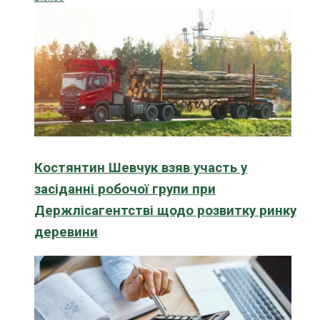
Костянтин Шевчук взяв участь у
засіданні робочої групи при
Держлісагентстві щодо розвитку ринку
деревини