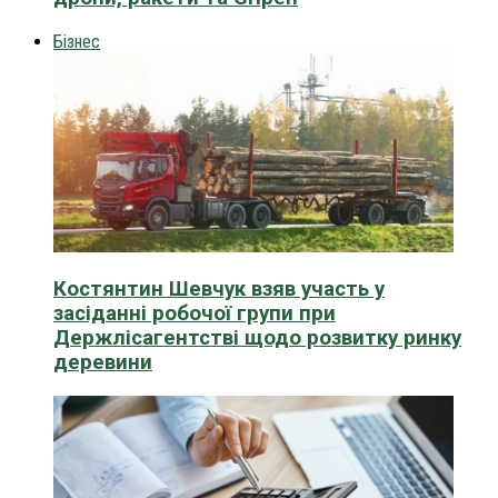
Бізнес
Костянтин Шевчук взяв участь у
засіданні робочої групи при
Держлісагентстві щодо розвитку ринку
деревини