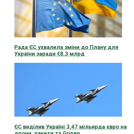
Рада ЄС ухвалила зміни до Плану для
України заради €8,3 млрд
ЄС виділив Україні 3,47 мільярда євро на
дрони, ракети та Gripen