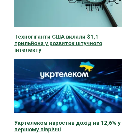
Техногіганти США вклали $1,1
трильйона у розвиток штучного
інтелекту
Укртелеком наростив дохід на 12,6% у
першому півріччі