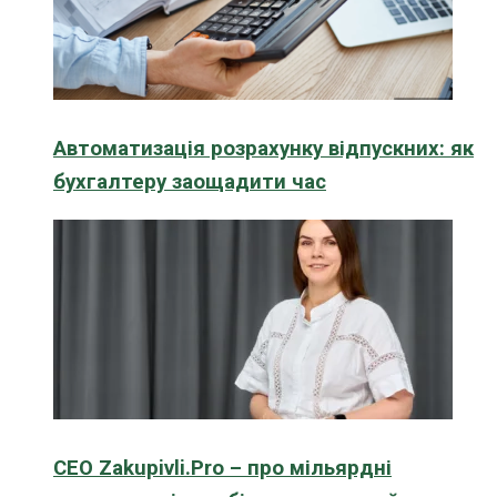
Автоматизація розрахунку відпускних: як
бухгалтеру заощадити час
CEO Zakupivli.Pro – про мільярдні