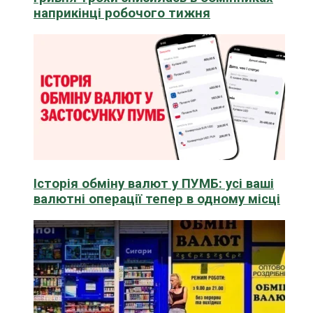
наприкінці робочого тижня
Історія обміну валют у ПУМБ: усі ваші
валютні операції тепер в одному місці