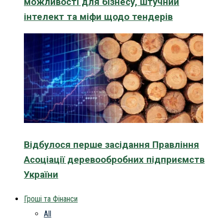
можливості для бізнесу, штучний
інтелект та міфи щодо тендерів
Відбулося перше засідання Правління
Асоціації деревообробних підприємств
України
Гроші та Фінанси
All