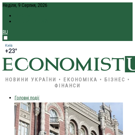
Неділя, 9 Серпня, 2026
ПРО НАС
КРЕДИТ ОНЛАЙН
RU
Київ
+23°
НОВИНИ УКРАЇНИ • ЕКОНОМІКА • БІЗНЕС •
ФІНАНСИ
Головні події