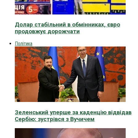
Долар стабільний в обмінниках, євро
продовжує дорожчати
Політика
Зеленський уперше за каденцію відвідав
Сербію: зустрівся з Вучичем