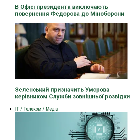
В Офісі президента виключають
повернення Федорова до Міноборони
Зеленський призначить Умєрова
керівником Служби зовнішньої розвідки
IT / Телеком / Медіа