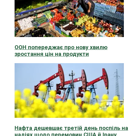
ООН попереджає про нову хвилю
зростання цін на продукти
Нафта дешевшає третій день поспіль на
надіях щодо перемовин США й Ірану