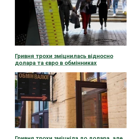
Гривня трохи зміцнилась відносно
долара та євро в обмінниках
Гривня трохи зміцніла до долара, але