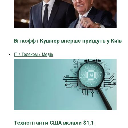
Віткофф і Кушнер вперше приїдуть у Київ
IT / Телеком / Медіа
Техногіганти США вклали $1,1