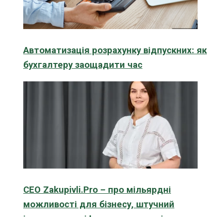
Автоматизація розрахунку відпускних: як
бухгалтеру заощадити час
CEO Zakupivli.Pro – про мільярдні
можливості для бізнесу, штучний