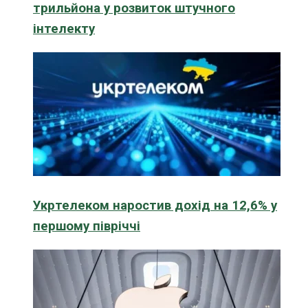
трильйона у розвиток штучного
інтелекту
Укртелеком наростив дохід на 12,6% у
першому півріччі