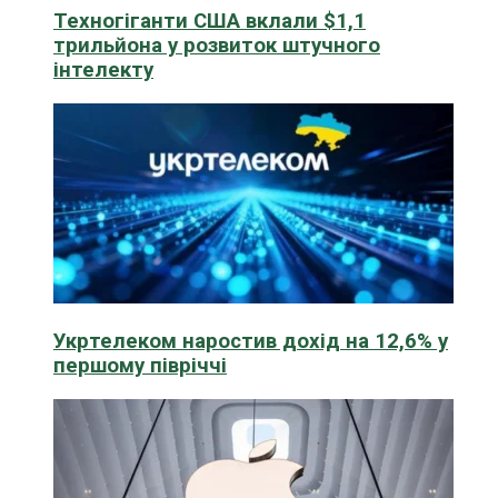
Техногіганти США вклали $1,1
трильйона у розвиток штучного
інтелекту
Укртелеком наростив дохід на 12,6% у
першому півріччі