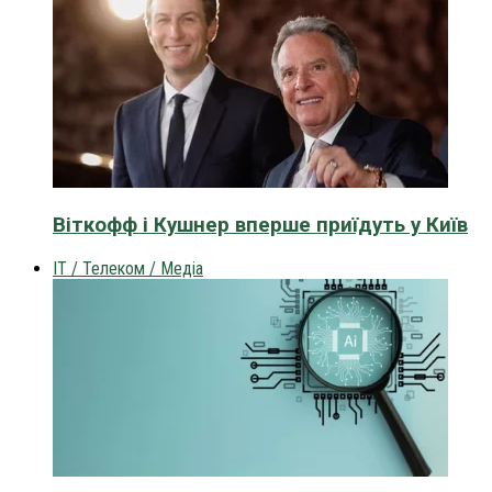
Віткофф і Кушнер вперше приїдуть у Київ
IT / Телеком / Медіа