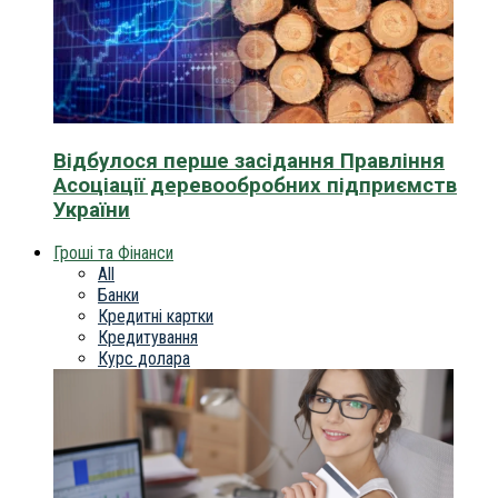
Відбулося перше засідання Правління
Асоціації деревообробних підприємств
України
Гроші та Фінанси
All
Банки
Кредитні картки
Кредитування
Курс долара