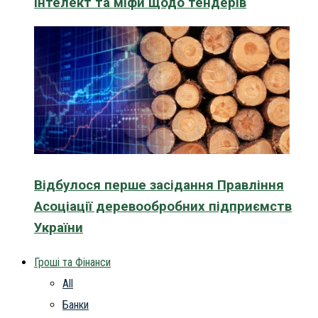
інтелект та міфи щодо тендерів
Відбулося перше засідання Правління
Асоціації деревообробних підприємств
України
Гроші та Фінанси
All
Банки