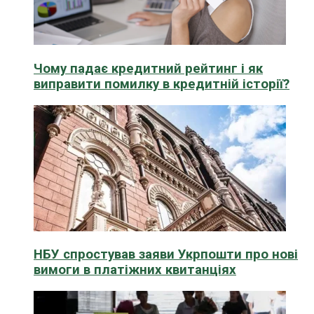
Чому падає кредитний рейтинг і як
виправити помилку в кредитній історії?
НБУ спростував заяви Укрпошти про нові
вимоги в платіжних квитанціях