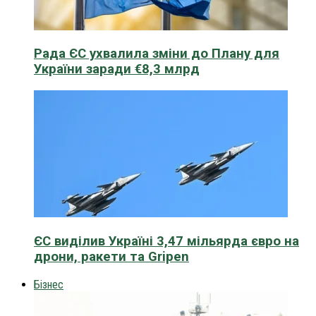
Рада ЄС ухвалила зміни до Плану для
України заради €8,3 млрд
ЄС виділив Україні 3,47 мільярда євро на
дрони, ракети та Gripen
Бізнес