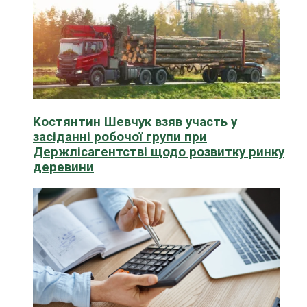
Костянтин Шевчук взяв участь у
засіданні робочої групи при
Держлісагентстві щодо розвитку ринку
деревини