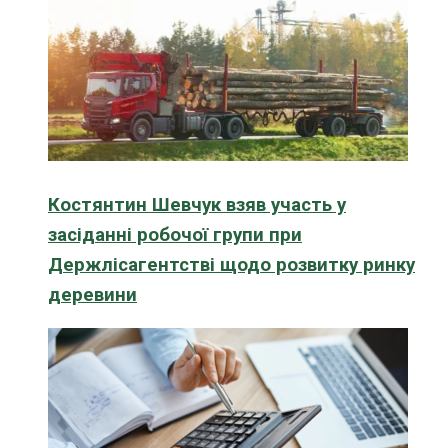
Костянтин Шевчук взяв участь у
засіданні робочої групи при
Держлісагентстві щодо розвитку ринку
деревини