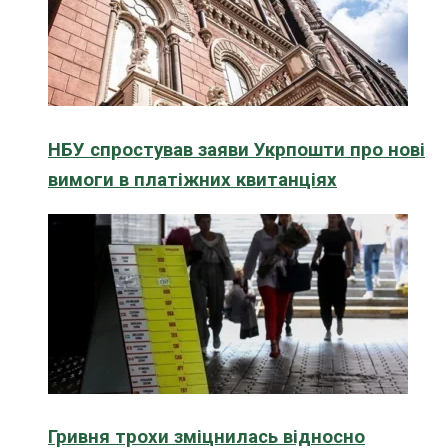
НБУ спростував заяви Укрпошти про нові
вимоги в платіжних квитанціях
Гривня трохи зміцнилась відносно