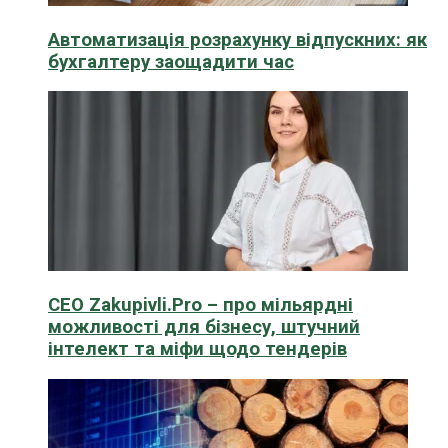
Автоматизація розрахунку відпускних: як
бухгалтеру заощадити час
CEO Zakupivli.Pro – про мільярдні
можливості для бізнесу, штучний
інтелект та міфи щодо тендерів