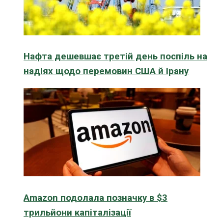
Нафта дешевшає третій день поспіль на
надіях щодо перемовин США й Ірану
Amazon подолала позначку в $3
трильйони капіталізації