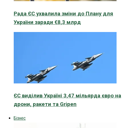
Рада ЄС ухвалила зміни до Плану для
України заради €8,3 млрд
ЄС виділив Україні 3,47 мільярда євро на
дрони, ракети та Gripen
Бізнес