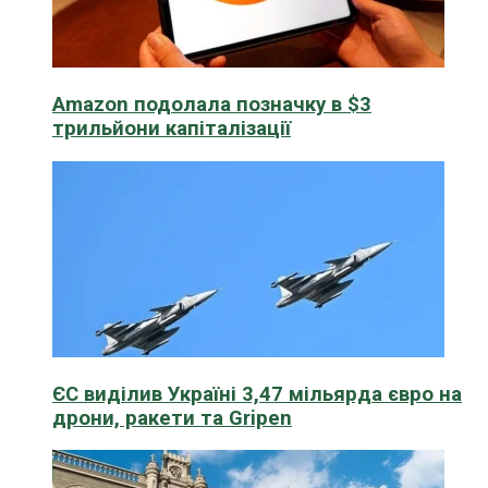
Amazon подолала позначку в $3
трильйони капіталізації
ЄС виділив Україні 3,47 мільярда євро на
дрони, ракети та Gripen