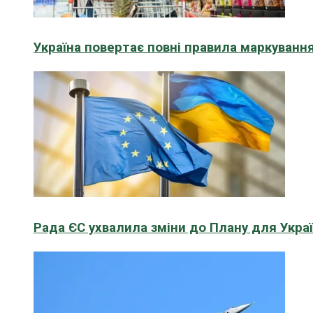
Україна повертає повні правила маркування
Рада ЄС ухвалила зміни до Плану для Укра