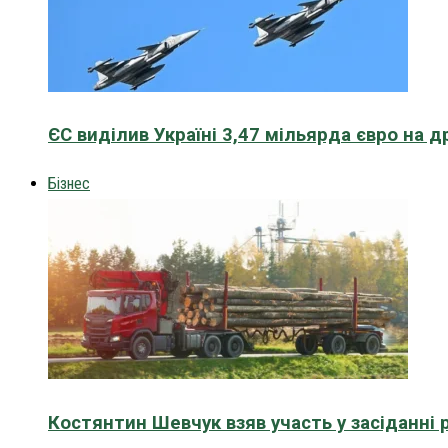
ЄС виділив Україні 3,47 мільярда євро на д
Бізнес
Костянтин Шевчук взяв участь у засіданні