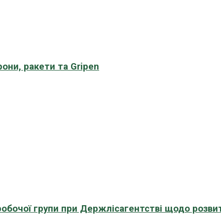
рони, ракети та Gripen
 робочої групи при Держлісагентстві щодо розви