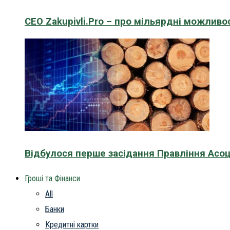
CEO Zakupivli.Pro – про мільярдні можливо
Відбулося перше засідання Правління Асоц
Гроші та Фінанси
All
Банки
Кредитні картки