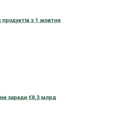
 продуктів з 1 жовтня
їни заради €8,3 млрд