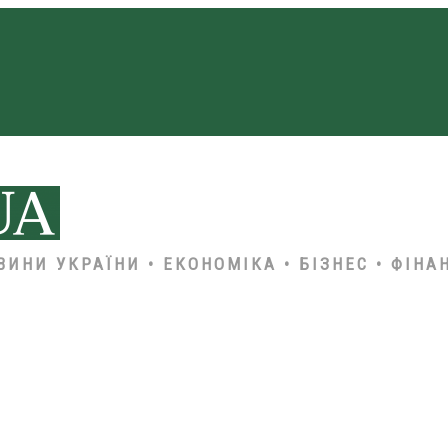
ВИНИ УКРАЇНИ • ЕКОНОМІКА • БІЗНЕС • ФІНА