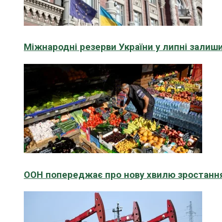
Міжнародні резерви України у липні зали
ООН попереджає про нову хвилю зростання