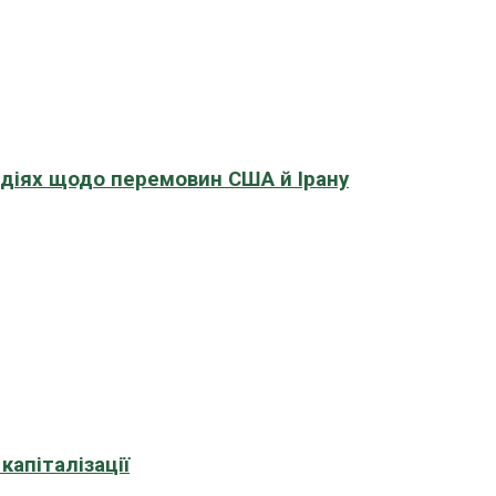
адіях щодо перемовин США й Ірану
апіталізації