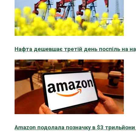
Нафта дешевшає третій день поспіль на н
Amazon подолала позначку в $3 трильйони к