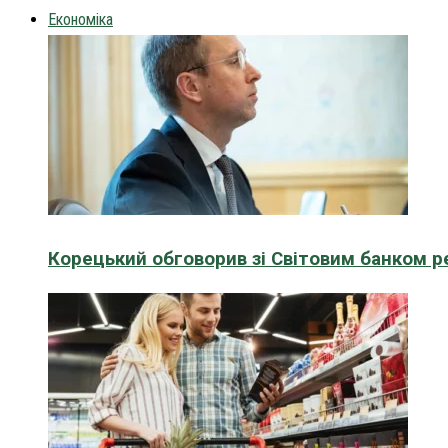
Економіка
Корецький обговорив зі Світовим банком р