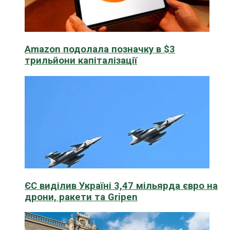
Amazon подолала позначку в $3
трильйони капіталізації
ЄС виділив Україні 3,47 мільярда євро на
дрони, ракети та Gripen