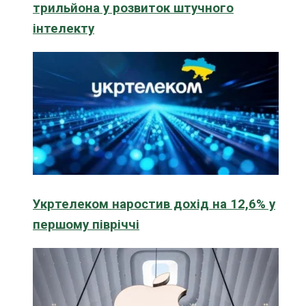
трильйона у розвиток штучного
інтелекту
Укртелеком наростив дохід на 12,6% у
першому півріччі