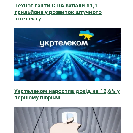
Техногіганти США вклали $1,1
трильйона у розвиток штучного
інтелекту
Укртелеком наростив дохід на 12,6% у
першому півріччі