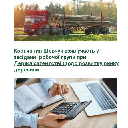
Костянтин Шевчук взяв участь у
засіданні робочої групи при
Держлісагентстві щодо розвитку ринку
деревини