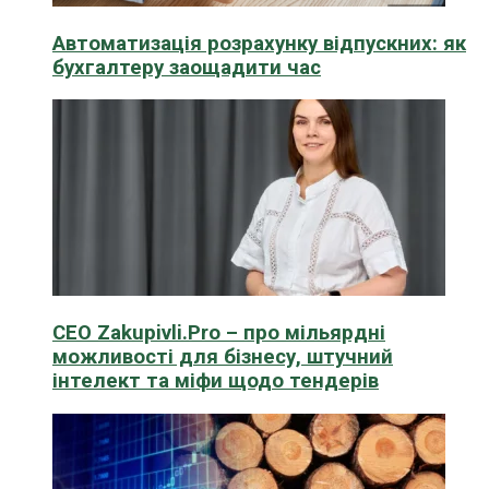
Автоматизація розрахунку відпускних: як
бухгалтеру заощадити час
CEO Zakupivli.Pro – про мільярдні
можливості для бізнесу, штучний
інтелект та міфи щодо тендерів