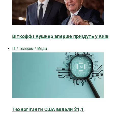
Віткофф і Кушнер вперше приїдуть у Київ
IT / Телеком / Медіа
Техногіганти США вклали $1,1