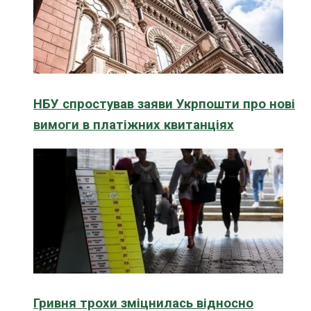
НБУ спростував заяви Укрпошти про нові
вимоги в платіжних квитанціях
Гривня трохи зміцнилась відносно