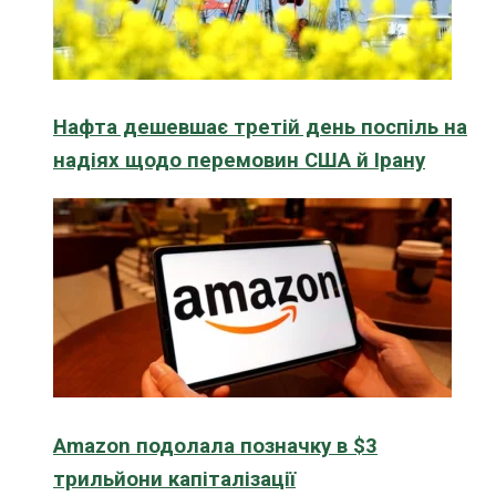
Нафта дешевшає третій день поспіль на
надіях щодо перемовин США й Ірану
Amazon подолала позначку в $3
трильйони капіталізації