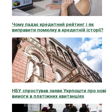
Чому падає кредитний рейтинг і як
виправити помилку в кредитній історії?
НБУ спростував заяви Укрпошти про нові
вимоги в платіжних квитанціях