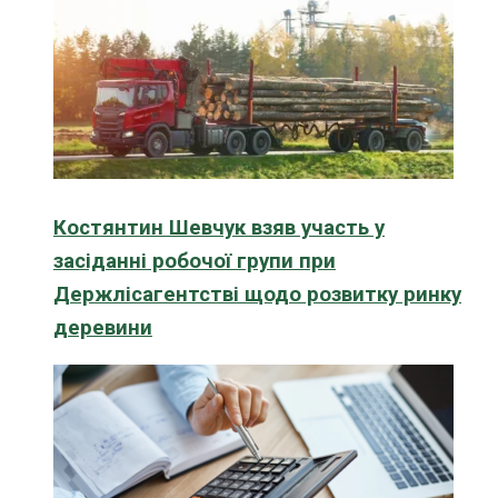
Костянтин Шевчук взяв участь у
засіданні робочої групи при
Держлісагентстві щодо розвитку ринку
деревини