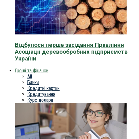
Відбулося перше засідання Правління
Асоціації деревообробних підприємств
України
Гроші та Фінанси
All
Банки
Кредитні картки
Кредитування
Курс долара