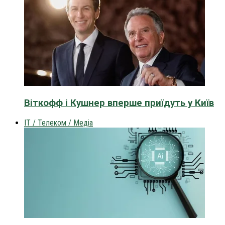
Віткофф і Кушнер вперше приїдуть у Київ
IT / Телеком / Медіа