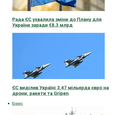
Рада ЄС ухвалила зміни до Плану для
України заради €8,3 млрд
ЄС виділив Україні 3,47 мільярда євро на
дрони, ракети та Gripen
Бізнес