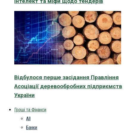
інтелект та міфи щодо тендерів
Відбулося перше засідання Правління
Асоціації деревообробних підприємств
України
Гроші та Фінанси
All
Банки