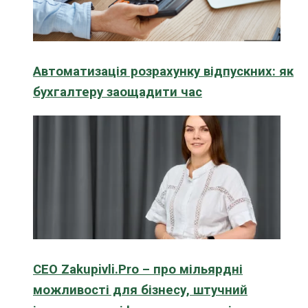
Автоматизація розрахунку відпускних: як
бухгалтеру заощадити час
CEO Zakupivli.Pro – про мільярдні
можливості для бізнесу, штучний