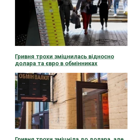
Гривня трохи зміцнилась відносно
долара та євро в обмінниках
Гривня трохи зміцніла до долара, але