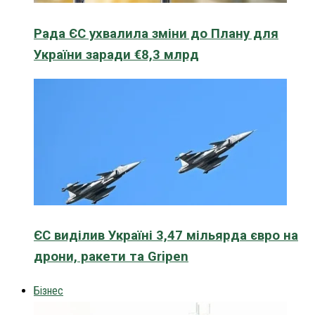
Рада ЄС ухвалила зміни до Плану для
України заради €8,3 млрд
ЄС виділив Україні 3,47 мільярда євро на
дрони, ракети та Gripen
Бізнес