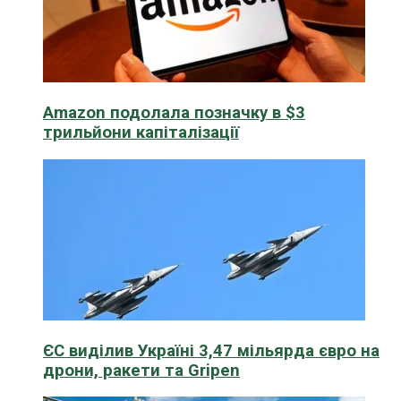
Amazon подолала позначку в $3
трильйони капіталізації
ЄС виділив Україні 3,47 мільярда євро на
дрони, ракети та Gripen