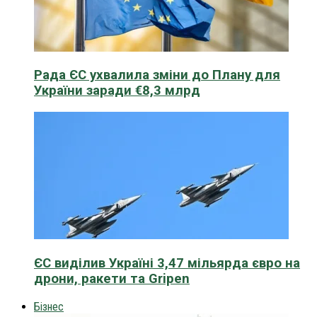
Рада ЄС ухвалила зміни до Плану для
України заради €8,3 млрд
ЄС виділив Україні 3,47 мільярда євро на
дрони, ракети та Gripen
Бізнес