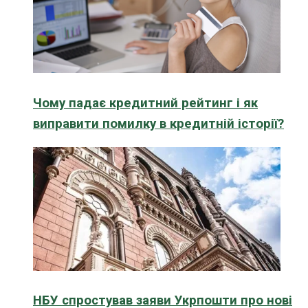
Чому падає кредитний рейтинг і як
виправити помилку в кредитній історії?
НБУ спростував заяви Укрпошти про нові