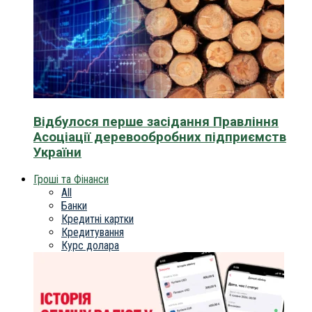
Відбулося перше засідання Правління
Асоціації деревообробних підприємств
України
Гроші та Фінанси
All
Банки
Кредитні картки
Кредитування
Курс долара