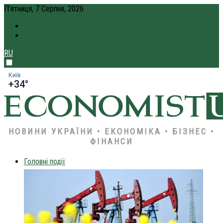
П’ятниця, 7 Серпня, 2026
ПРО НАС
КРЕДИТ ОНЛАЙН
RU
Київ
+34°
НОВИНИ УКРАЇНИ • ЕКОНОМІКА • БІЗНЕС •
ФІНАНСИ
Головні події