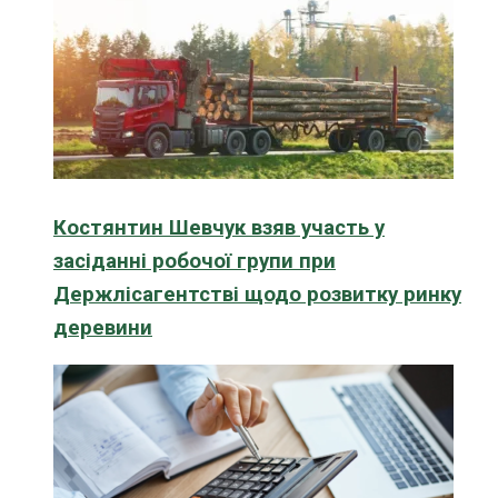
Костянтин Шевчук взяв участь у
засіданні робочої групи при
Держлісагентстві щодо розвитку ринку
деревини