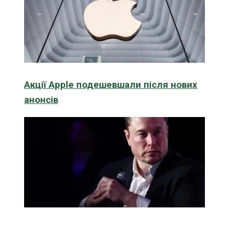
Акції Apple подешевшали після нових
анонсів