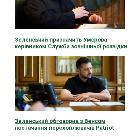
Зеленський призначить Умєрова
керівником Служби зовнішньої розвідки
Зеленський обговорив з Венсом
постачання перехоплювачів Patriot