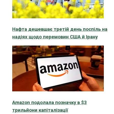
Нафта дешевшає третій день поспіль на
надіях щодо перемовин США й Ірану
Amazon подолала позначку в $3
трильйони капіталізації