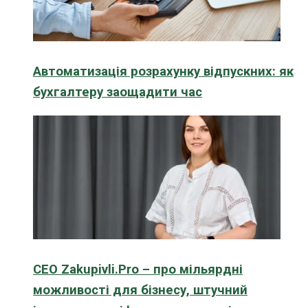
Автоматизація розрахунку відпускних: як
бухгалтеру заощадити час
CEO Zakupivli.Pro – про мільярдні
можливості для бізнесу, штучний