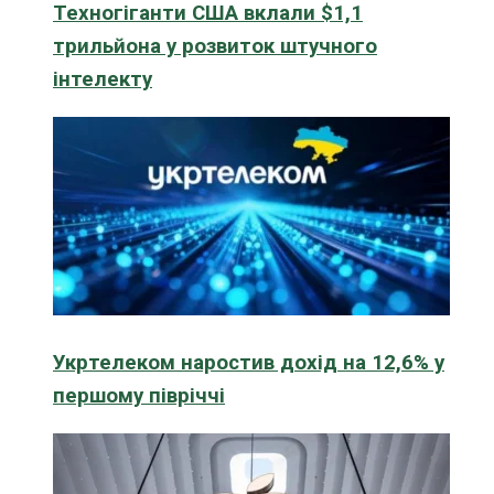
Техногіганти США вклали $1,1
трильйона у розвиток штучного
інтелекту
Укртелеком наростив дохід на 12,6% у
першому півріччі