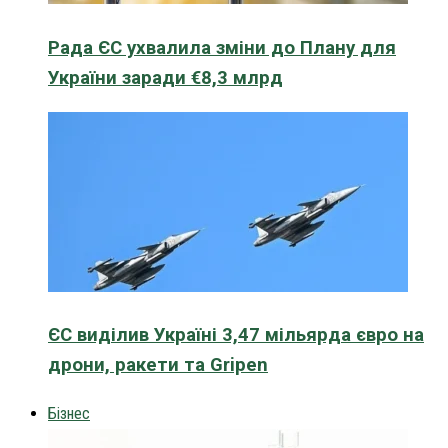
Рада ЄС ухвалила зміни до Плану для
України заради €8,3 млрд
ЄС виділив Україні 3,47 мільярда євро на
дрони, ракети та Gripen
Бізнес