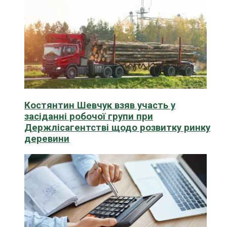
Костянтин Шевчук взяв участь у
засіданні робочої групи при
Держлісагентстві щодо розвитку ринку
деревини