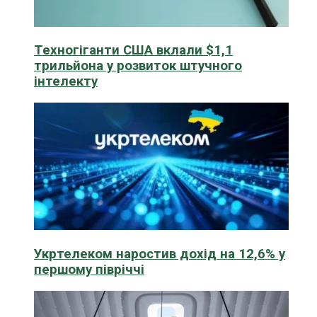
Техногіганти США вклали $1,1
трильйона у розвиток штучного
інтелекту
Укртелеком наростив дохід на 12,6% у
першому півріччі