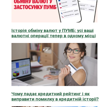
Історія обміну валют у ПУМБ: усі ваші
валютні операції тепер в одному місці
Чому падає кредитний рейтинг і як
виправити помилку в кредитній історії?