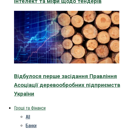
інтелект та міфи щодо тендерів
Відбулося перше засідання Правління
Асоціації деревообробних підприємств
України
Гроші та Фінанси
All
Банки