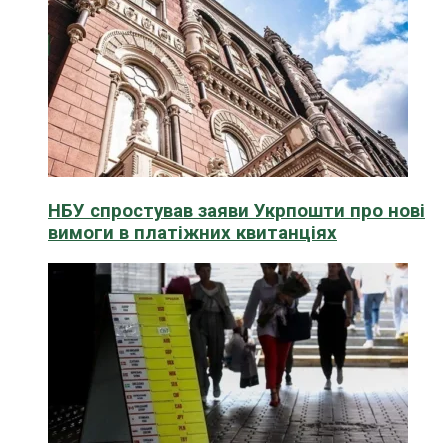
НБУ спростував заяви Укрпошти про нові
вимоги в платіжних квитанціях