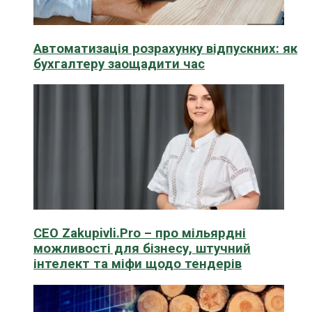
Автоматизація розрахунку відпускних: як
бухгалтеру заощадити час
CEO Zakupivli.Pro – про мільярдні
можливості для бізнесу, штучний
інтелект та міфи щодо тендерів