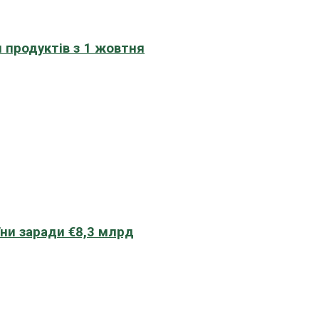
 продуктів з 1 жовтня
їни заради €8,3 млрд