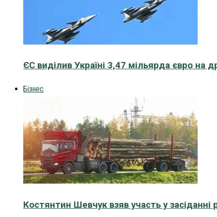
ЄС виділив Україні 3,47 мільярда євро на д
Бізнес
Костянтин Шевчук взяв участь у засіданні