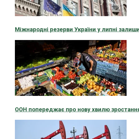
Міжнародні резерви України у липні зали
ООН попереджає про нову хвилю зростання