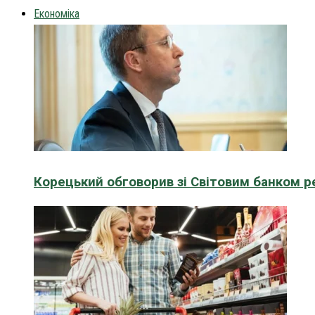
Економіка
Корецький обговорив зі Світовим банком р