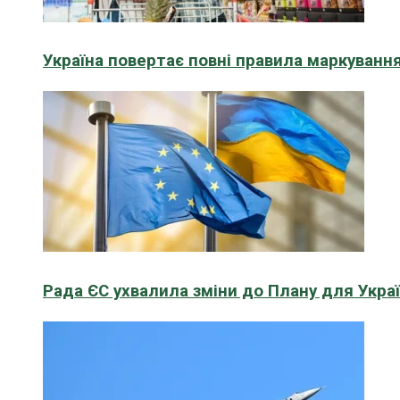
Україна повертає повні правила маркування
Рада ЄС ухвалила зміни до Плану для Укра