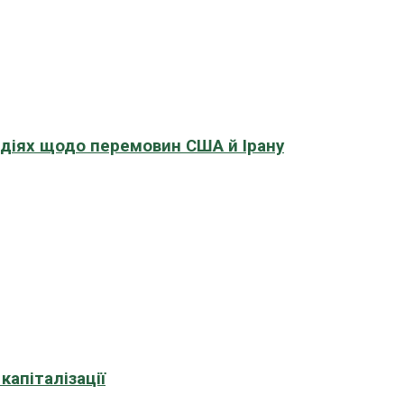
адіях щодо перемовин США й Ірану
апіталізації