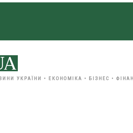
ВИНИ УКРАЇНИ • ЕКОНОМІКА • БІЗНЕС • ФІНА