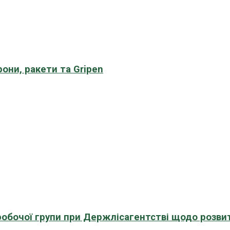
рони, ракети та Gripen
 робочої групи при Держлісагентстві щодо розви