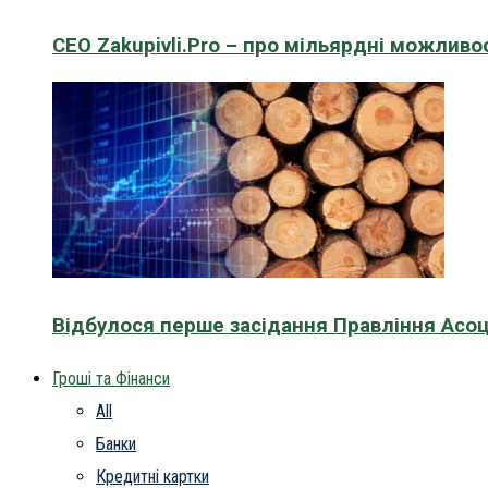
CEO Zakupivli.Pro – про мільярдні можливо
Відбулося перше засідання Правління Асоц
Гроші та Фінанси
All
Банки
Кредитні картки