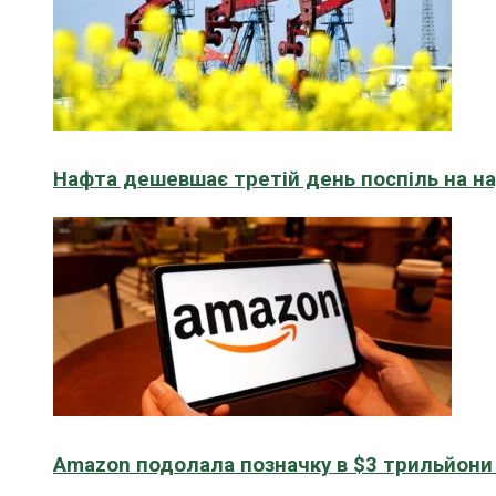
Нафта дешевшає третій день поспіль на н
Amazon подолала позначку в $3 трильйони к