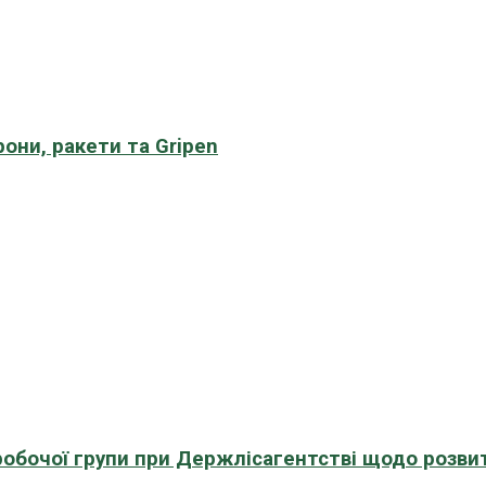
рони, ракети та Gripen
 робочої групи при Держлісагентстві щодо розви