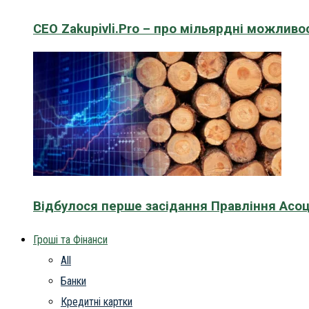
CEO Zakupivli.Pro – про мільярдні можливо
Відбулося перше засідання Правління Асоц
Гроші та Фінанси
All
Банки
Кредитні картки