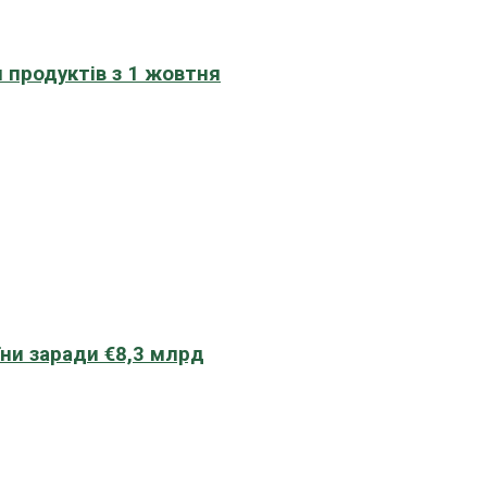
 продуктів з 1 жовтня
їни заради €8,3 млрд