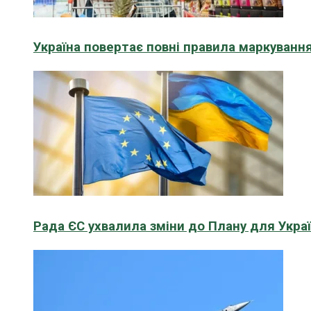
Україна повертає повні правила маркування
Рада ЄС ухвалила зміни до Плану для Укра