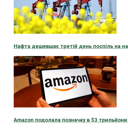
Нафта дешевшає третій день поспіль на н
Amazon подолала позначку в $3 трильйони к