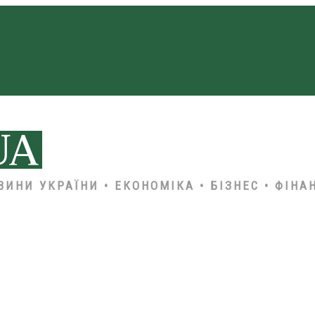
ВИНИ УКРАЇНИ • ЕКОНОМІКА • БІЗНЕС • ФІНА