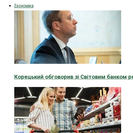
Економіка
Корецький обговорив зі Світовим банком р