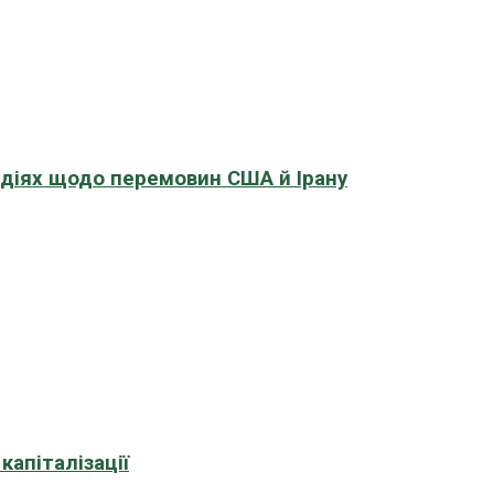
адіях щодо перемовин США й Ірану
апіталізації