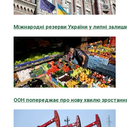
Міжнародні резерви України у липні зали
ООН попереджає про нову хвилю зростання