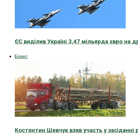
ЄС виділив Україні 3,47 мільярда євро на д
Бізнес
Костянтин Шевчук взяв участь у засіданні