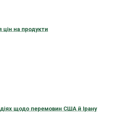
 цін на продукти
адіях щодо перемовин США й Ірану