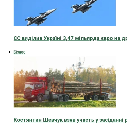
ЄС виділив Україні 3,47 мільярда євро на д
Бізнес
Костянтин Шевчук взяв участь у засіданні