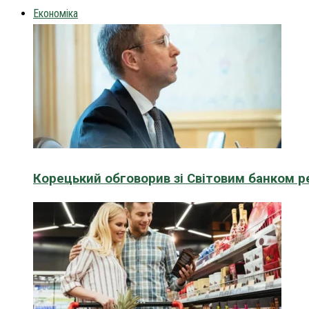
Економіка
Корецький обговорив зі Світовим банком р