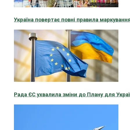
Україна повертає повні правила маркування
Рада ЄС ухвалила зміни до Плану для Укра