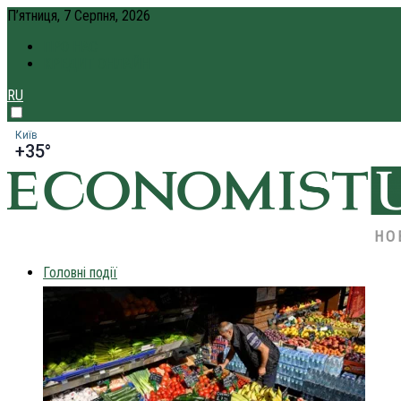
П’ятниця, 7 Серпня, 2026
ПРО НАС
КРЕДИТ ОНЛАЙН
RU
Київ
+35°
НО
Головні події