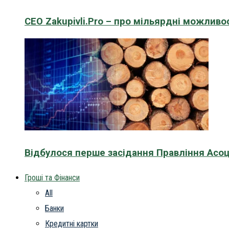
CEO Zakupivli.Pro – про мільярдні можливо
Відбулося перше засідання Правління Асоц
Гроші та Фінанси
All
Банки
Кредитні картки