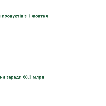
 продуктів з 1 жовтня
їни заради €8,3 млрд