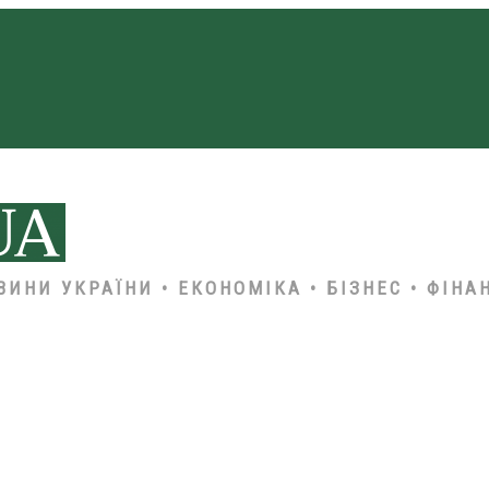
ВИНИ УКРАЇНИ • ЕКОНОМІКА • БІЗНЕС • ФІНА