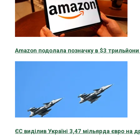
Amazon подолала позначку в $3 трильйони к
ЄС виділив Україні 3,47 мільярда євро на д