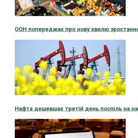
ООН попереджає про нову хвилю зростання
Нафта дешевшає третій день поспіль на н