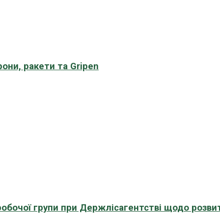
рони, ракети та Gripen
 робочої групи при Держлісагентстві щодо розви