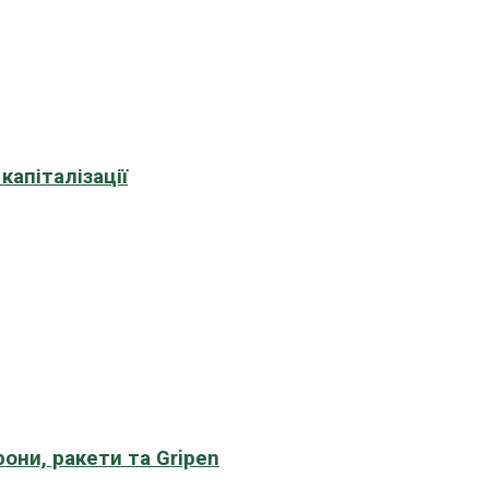
апіталізації
рони, ракети та Gripen