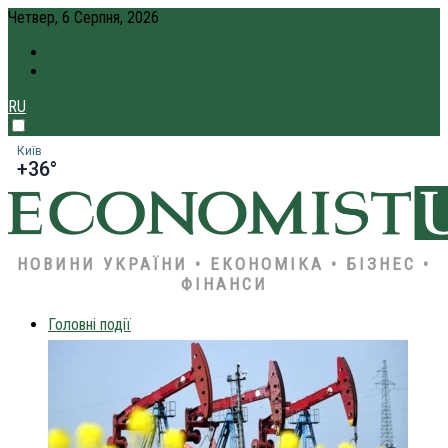
Четвер, 6 Серпня, 2026
ПРО НАС
КРЕДИТ ОНЛАЙН
RU
Київ
+36°
НОВИНИ УКРАЇНИ • ЕКОНОМІКА • БІЗНЕС •
ФІНАНСИ
Головні події