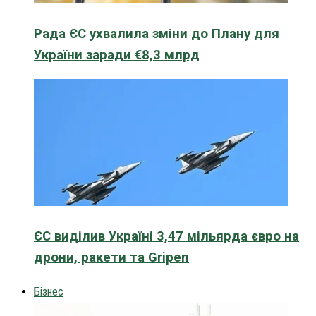
Рада ЄС ухвалила зміни до Плану для
України заради €8,3 млрд
ЄС виділив Україні 3,47 мільярда євро на
дрони, ракети та Gripen
Бізнес