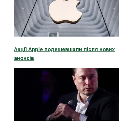
Акції Apple подешевшали після нових
анонсів