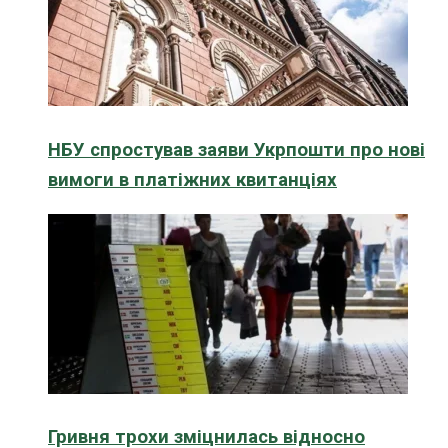
НБУ спростував заяви Укрпошти про нові
вимоги в платіжних квитанціях
Гривня трохи зміцнилась відносно