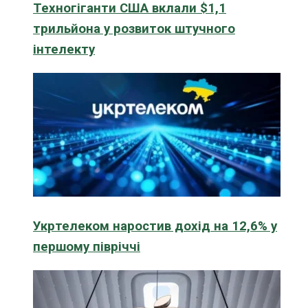
Техногіганти США вклали $1,1
трильйона у розвиток штучного
інтелекту
Укртелеком наростив дохід на 12,6% у
першому півріччі