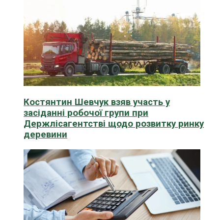
Костянтин Шевчук взяв участь у
засіданні робочої групи при
Держлісагентстві щодо розвитку ринку
деревини