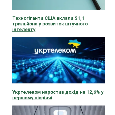
Техногіганти США вклали $1,1
трильйона у розвиток штучного
інтелекту
Укртелеком наростив дохід на 12,6% у
першому півріччі