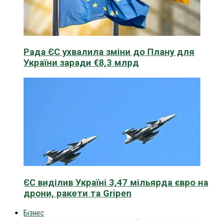
Рада ЄС ухвалила зміни до Плану для
України заради €8,3 млрд
ЄС виділив Україні 3,47 мільярда євро на
дрони, ракети та Gripen
Бізнес