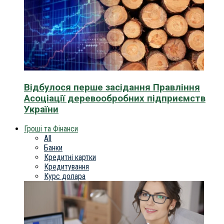
Відбулося перше засідання Правління
Асоціації деревообробних підприємств
України
Гроші та Фінанси
All
Банки
Кредитні картки
Кредитування
Курс долара