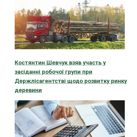
Костянтин Шевчук взяв участь у
засіданні робочої групи при
Держлісагентстві щодо розвитку ринку
деревини