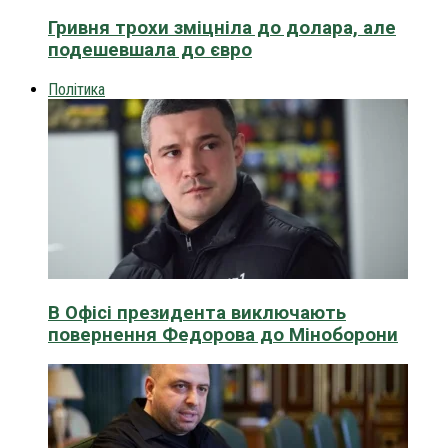
Гривня трохи зміцніла до долара, але
подешевшала до євро
Політика
В Офісі президента виключають
повернення Федорова до Міноборони