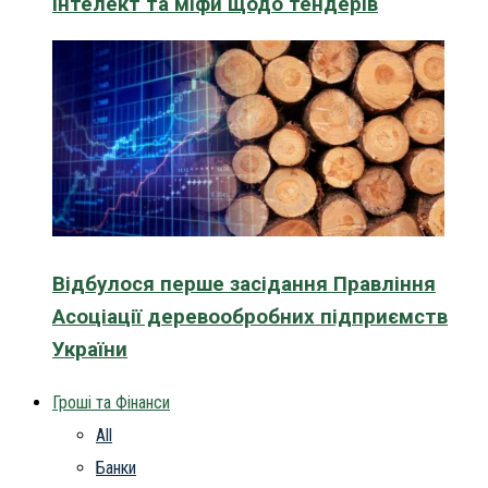
інтелект та міфи щодо тендерів
Відбулося перше засідання Правління
Асоціації деревообробних підприємств
України
Гроші та Фінанси
All
Банки