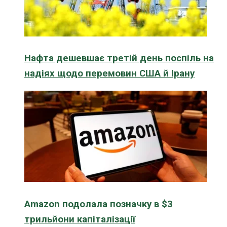
Нафта дешевшає третій день поспіль на
надіях щодо перемовин США й Ірану
Amazon подолала позначку в $3
трильйони капіталізації