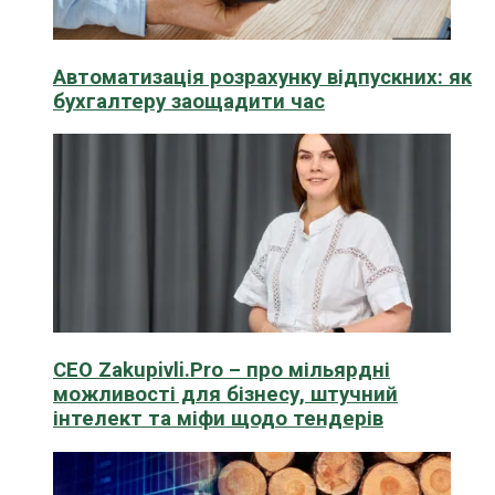
Автоматизація розрахунку відпускних: як
бухгалтеру заощадити час
CEO Zakupivli.Pro – про мільярдні
можливості для бізнесу, штучний
інтелект та міфи щодо тендерів