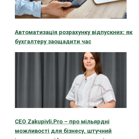
Автоматизація розрахунку відпускних: як
бухгалтеру заощадити час
CEO Zakupivli.Pro – про мільярдні
можливості для бізнесу, штучний