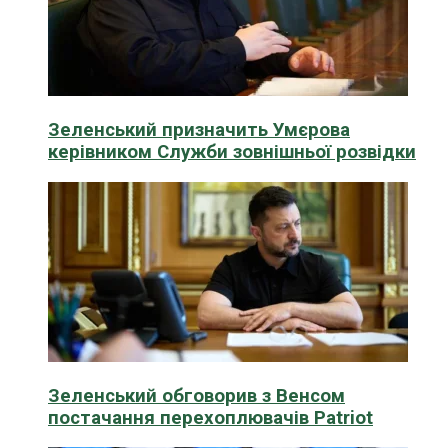
Зеленський призначить Умєрова
керівником Служби зовнішньої розвідки
Зеленський обговорив з Венсом
постачання перехоплювачів Patriot