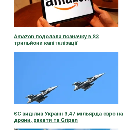
Amazon подолала позначку в $3
трильйони капіталізації
ЄС виділив Україні 3,47 мільярда євро на
дрони, ракети та Gripen