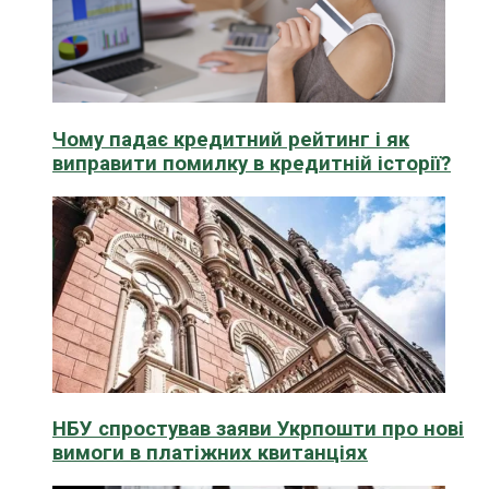
Чому падає кредитний рейтинг і як
виправити помилку в кредитній історії?
НБУ спростував заяви Укрпошти про нові
вимоги в платіжних квитанціях