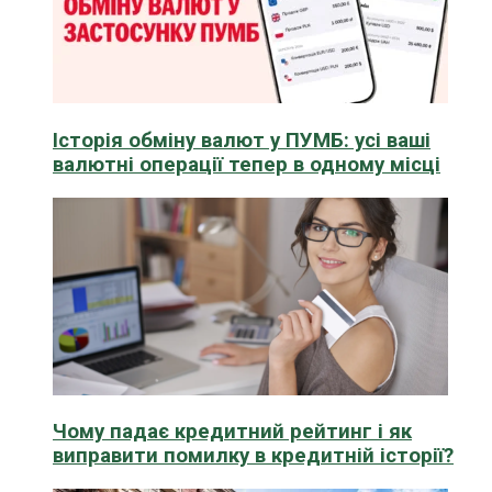
Історія обміну валют у ПУМБ: усі ваші
валютні операції тепер в одному місці
Чому падає кредитний рейтинг і як
виправити помилку в кредитній історії?