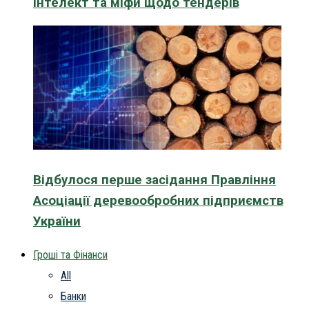
інтелект та міфи щодо тендерів
Відбулося перше засідання Правління
Асоціації деревообробних підприємств
України
Гроші та Фінанси
All
Банки