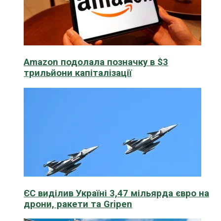
Amazon подолала позначку в $3
трильйони капіталізації
ЄС виділив Україні 3,47 мільярда євро на
дрони, ракети та Gripen