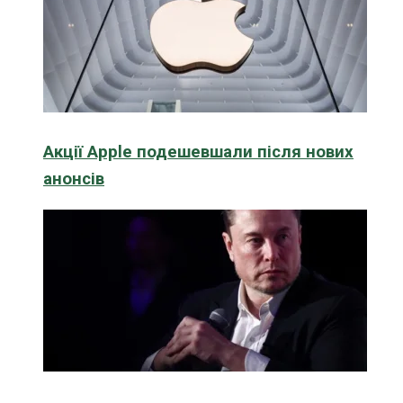
Акції Apple подешевшали після нових
анонсів