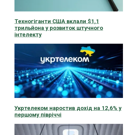
Техногіганти США вклали $1,1
трильйона у розвиток штучного
інтелекту
Укртелеком наростив дохід на 12,6% у
першому півріччі