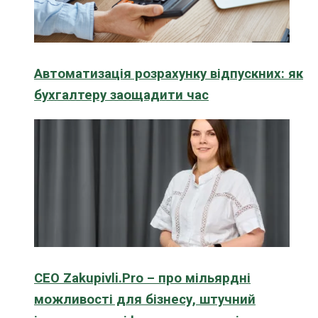
Автоматизація розрахунку відпускних: як
бухгалтеру заощадити час
CEO Zakupivli.Pro – про мільярдні
можливості для бізнесу, штучний