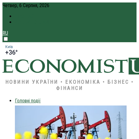
Четвер, 6 Серпня, 2026
ПРО НАС
КРЕДИТ ОНЛАЙН
RU
Київ
+36°
НОВИНИ УКРАЇНИ • ЕКОНОМІКА • БІЗНЕС •
ФІНАНСИ
Головні події