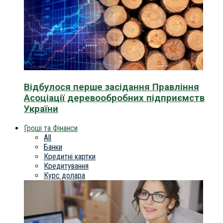
Відбулося перше засідання Правління
Асоціації деревообробних підприємств
України
Гроші та Фінанси
All
Банки
Кредитні картки
Кредитування
Курс долара