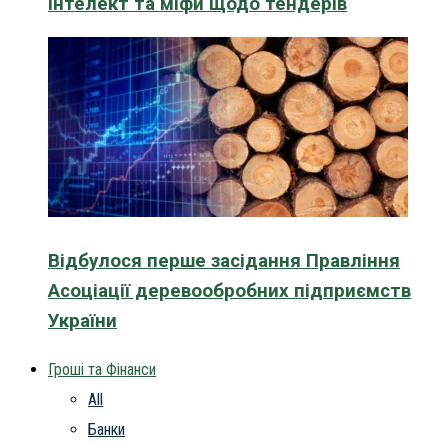
інтелект та міфи щодо тендерів
Відбулося перше засідання Правління
Асоціації деревообробних підприємств
України
Гроші та Фінанси
All
Банки