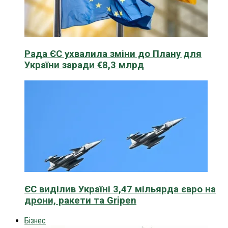
Рада ЄС ухвалила зміни до Плану для
України заради €8,3 млрд
ЄС виділив Україні 3,47 мільярда євро на
дрони, ракети та Gripen
Бізнес