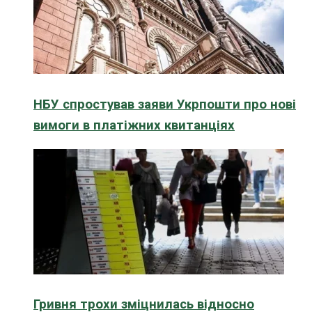
НБУ спростував заяви Укрпошти про нові
вимоги в платіжних квитанціях
Гривня трохи зміцнилась відносно