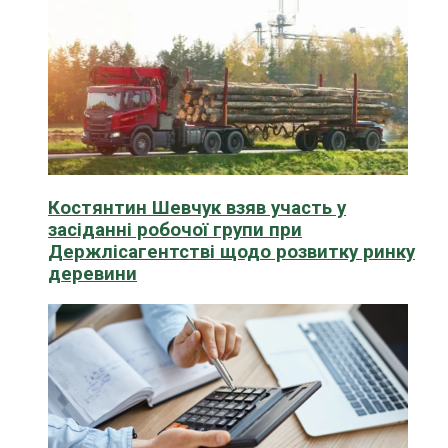
Костянтин Шевчук взяв участь у
засіданні робочої групи при
Держлісагентстві щодо розвитку ринку
деревини