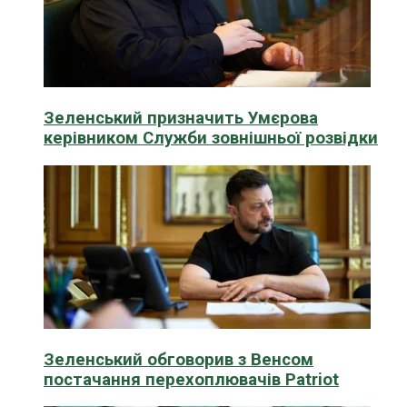
Зеленський призначить Умєрова
керівником Служби зовнішньої розвідки
Зеленський обговорив з Венсом
постачання перехоплювачів Patriot