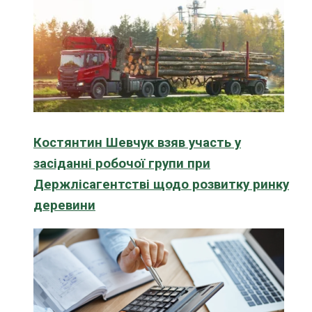
Костянтин Шевчук взяв участь у
засіданні робочої групи при
Держлісагентстві щодо розвитку ринку
деревини