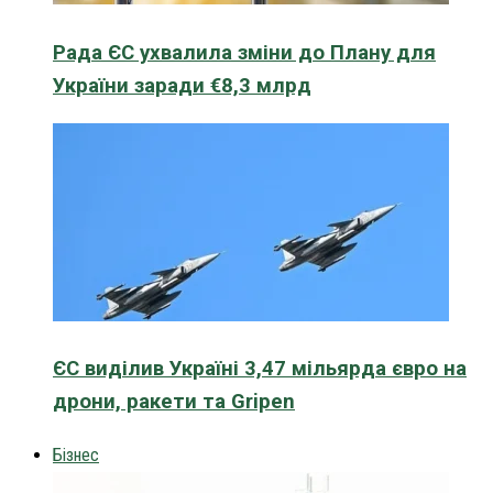
Рада ЄС ухвалила зміни до Плану для
України заради €8,3 млрд
ЄС виділив Україні 3,47 мільярда євро на
дрони, ракети та Gripen
Бізнес