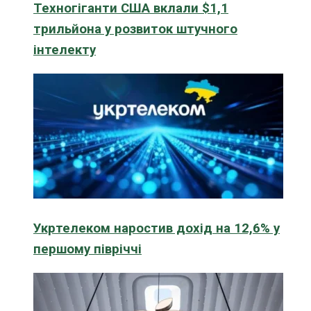
Техногіганти США вклали $1,1
трильйона у розвиток штучного
інтелекту
Укртелеком наростив дохід на 12,6% у
першому півріччі