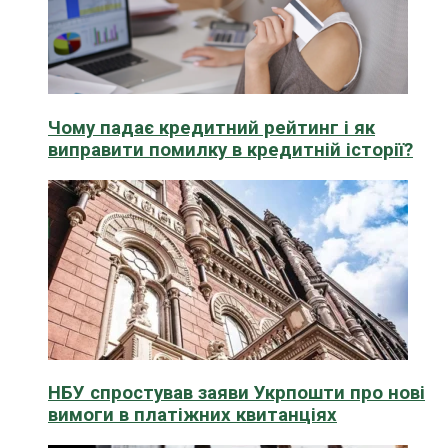
Чому падає кредитний рейтинг і як
виправити помилку в кредитній історії?
НБУ спростував заяви Укрпошти про нові
вимоги в платіжних квитанціях