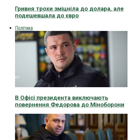
Гривня трохи зміцніла до долара, але
подешевшала до євро
Політика
В Офісі президента виключають
повернення Федорова до Міноборони