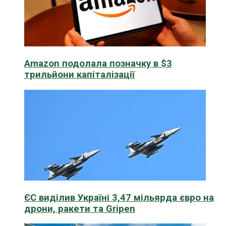
Amazon подолала позначку в $3
трильйони капіталізації
ЄС виділив Україні 3,47 мільярда євро на
дрони, ракети та Gripen