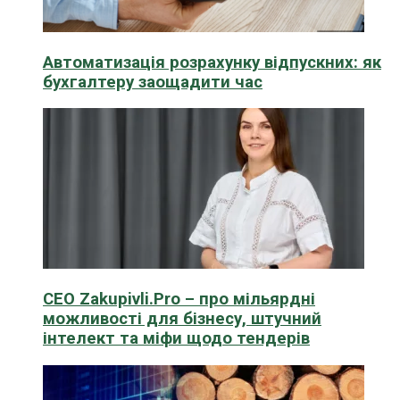
Автоматизація розрахунку відпускних: як
бухгалтеру заощадити час
CEO Zakupivli.Pro – про мільярдні
можливості для бізнесу, штучний
інтелект та міфи щодо тендерів