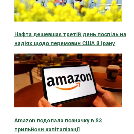
Нафта дешевшає третій день поспіль на
надіях щодо перемовин США й Ірану
Amazon подолала позначку в $3
трильйони капіталізації