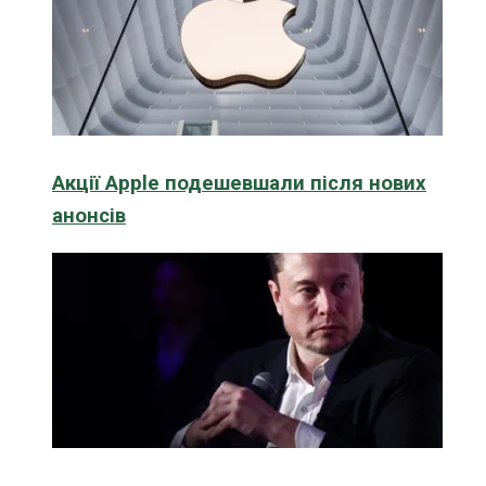
Акції Apple подешевшали після нових
анонсів