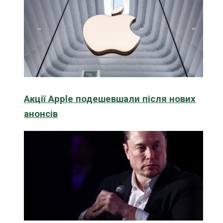
Акції Apple подешевшали після нових
анонсів