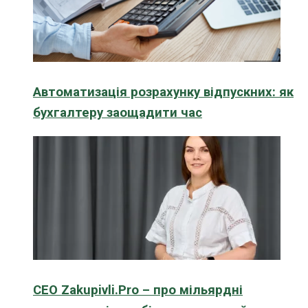
Автоматизація розрахунку відпускних: як
бухгалтеру заощадити час
CEO Zakupivli.Pro – про мільярдні