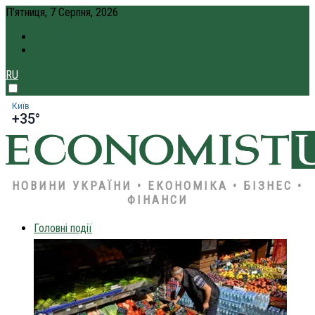
П’ятниця, 7 Серпня, 2026
ПРО НАС
КРЕДИТ ОНЛАЙН
RU
Київ
+35°
НОВИНИ УКРАЇНИ • ЕКОНОМІКА • БІЗНЕС •
ФІНАНСИ
Головні події