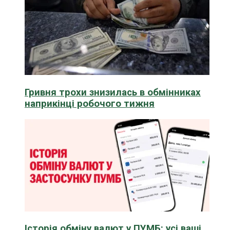
Гривня трохи знизилась в обмінниках
наприкінці робочого тижня
Історія обміну валют у ПУМБ: усі ваші