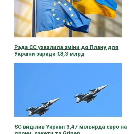
Рада ЄС ухвалила зміни до Плану для
України заради €8,3 млрд
ЄС виділив Україні 3,47 мільярда євро на
дрони, ракети та Gripen