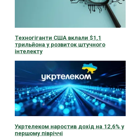
Техногіганти США вклали $1,1
трильйона у розвиток штучного
інтелекту
Укртелеком наростив дохід на 12,6% у
першому півріччі