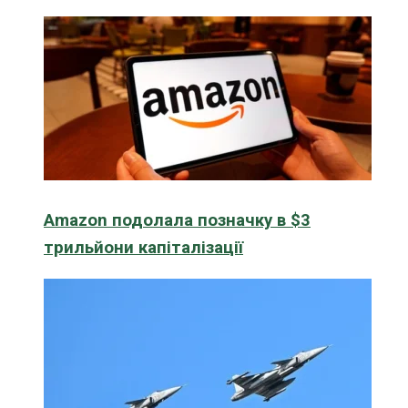
Amazon подолала позначку в $3
трильйони капіталізації