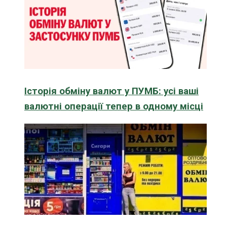
Історія обміну валют у ПУМБ: усі ваші
валютні операції тепер в одному місці