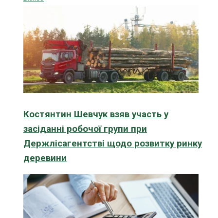
Костянтин Шевчук взяв участь у
засіданні робочої групи при
Держлісагентстві щодо розвитку ринку
деревини