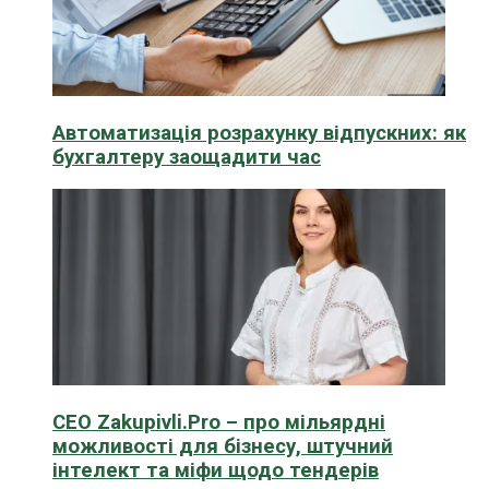
Автоматизація розрахунку відпускних: як
бухгалтеру заощадити час
CEO Zakupivli.Pro – про мільярдні
можливості для бізнесу, штучний
інтелект та міфи щодо тендерів