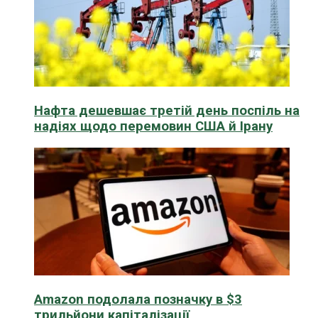
Нафта дешевшає третій день поспіль на
надіях щодо перемовин США й Ірану
Amazon подолала позначку в $3
трильйони капіталізації