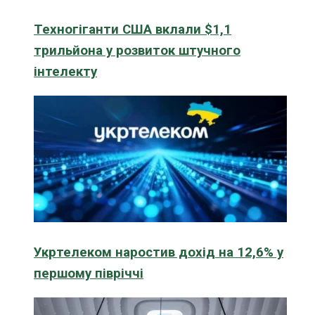
Техногіганти США вклали $1,1
трильйона у розвиток штучного
інтелекту
Укртелеком наростив дохід на 12,6% у
першому півріччі