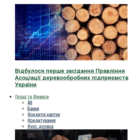
Відбулося перше засідання Правління
Асоціації деревообробних підприємств
України
Гроші та Фінанси
All
Банки
Кредитні картки
Кредитування
Курс долара