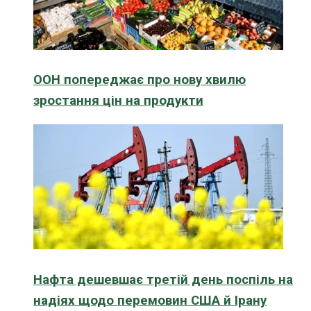
ООН попереджає про нову хвилю
зростання цін на продукти
Нафта дешевшає третій день поспіль на
надіях щодо перемовин США й Ірану