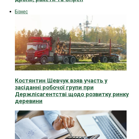
Бізнес
Костянтин Шевчук взяв участь у
засіданні робочої групи при
Держлісагентстві щодо розвитку ринку
деревини