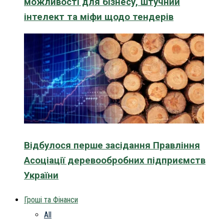
можливості для бізнесу, штучний
інтелект та міфи щодо тендерів
Відбулося перше засідання Правління
Асоціації деревообробних підприємств
України
Гроші та Фінанси
All