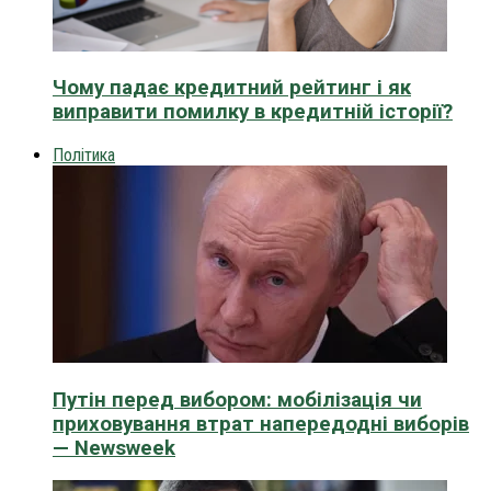
Чому падає кредитний рейтинг і як
виправити помилку в кредитній історії?
Політика
Путін перед вибором: мобілізація чи
приховування втрат напередодні виборів
— Newsweek