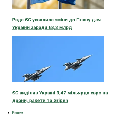
Рада ЄС ухвалила зміни до Плану для
України заради €8,3 млрд
ЄС виділив Україні 3,47 мільярда євро на
дрони, ракети та Gripen
Бізнес