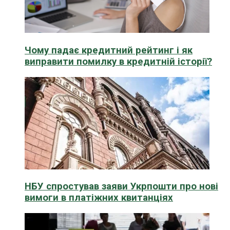
Чому падає кредитний рейтинг і як
виправити помилку в кредитній історії?
НБУ спростував заяви Укрпошти про нові
вимоги в платіжних квитанціях