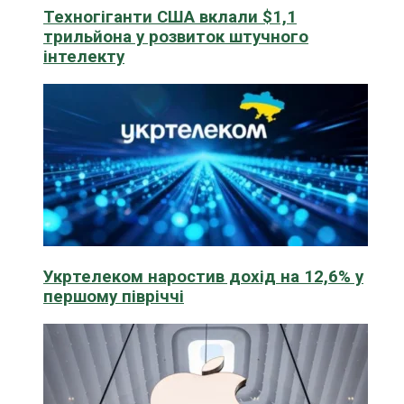
Техногіганти США вклали $1,1
трильйона у розвиток штучного
інтелекту
Укртелеком наростив дохід на 12,6% у
першому півріччі