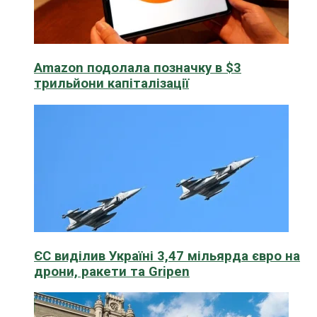
Amazon подолала позначку в $3
трильйони капіталізації
ЄС виділив Україні 3,47 мільярда євро на
дрони, ракети та Gripen