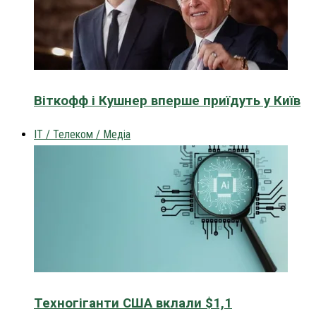
Віткофф і Кушнер вперше приїдуть у Київ
IT / Телеком / Медіа
Техногіганти США вклали $1,1