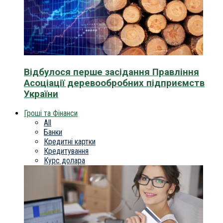
Відбулося перше засідання Правління
Асоціації деревообробних підприємств
України
Гроші та Фінанси
All
Банки
Кредитні картки
Кредитування
Курс долара