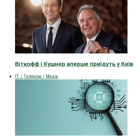
Віткофф і Кушнер вперше приїдуть у Київ
IT / Телеком / Медіа