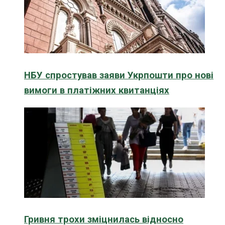
НБУ спростував заяви Укрпошти про нові
вимоги в платіжних квитанціях
Гривня трохи зміцнилась відносно