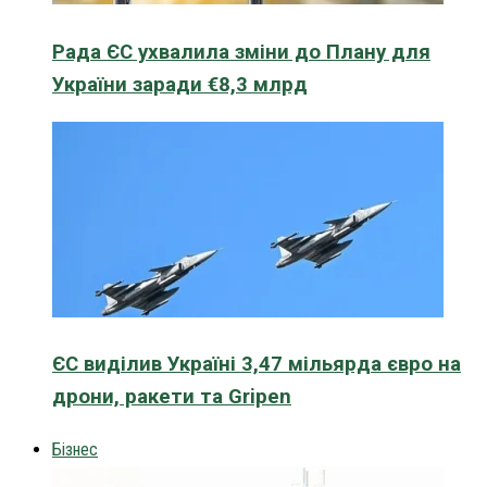
Рада ЄС ухвалила зміни до Плану для
України заради €8,3 млрд
ЄС виділив Україні 3,47 мільярда євро на
дрони, ракети та Gripen
Бізнес