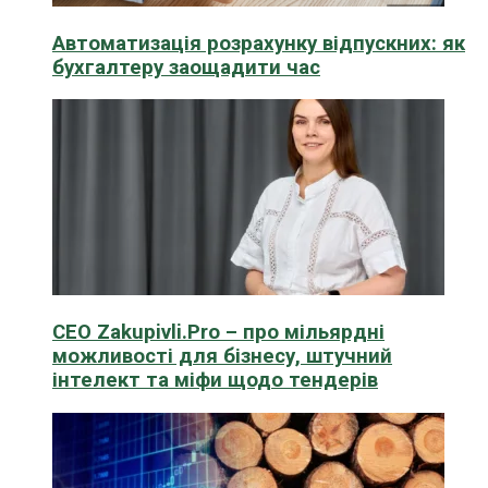
Автоматизація розрахунку відпускних: як
бухгалтеру заощадити час
CEO Zakupivli.Pro – про мільярдні
можливості для бізнесу, штучний
інтелект та міфи щодо тендерів