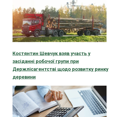
Костянтин Шевчук взяв участь у
засіданні робочої групи при
Держлісагентстві щодо розвитку ринку
деревини