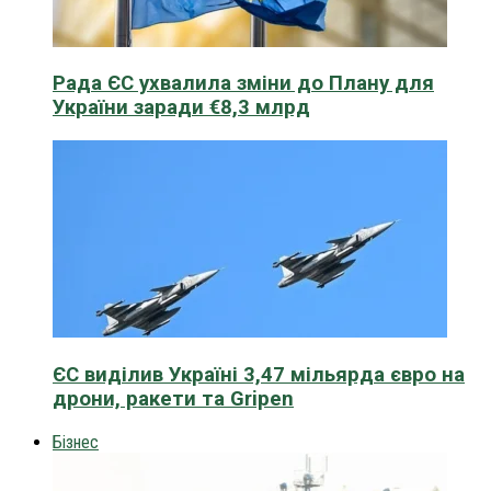
Рада ЄС ухвалила зміни до Плану для
України заради €8,3 млрд
ЄС виділив Україні 3,47 мільярда євро на
дрони, ракети та Gripen
Бізнес