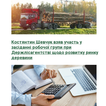
Костянтин Шевчук взяв участь у
засіданні робочої групи при
Держлісагентстві щодо розвитку ринку
деревини