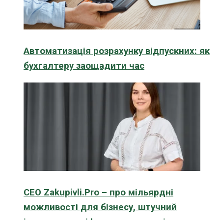
Автоматизація розрахунку відпускних: як
бухгалтеру заощадити час
CEO Zakupivli.Pro – про мільярдні
можливості для бізнесу, штучний