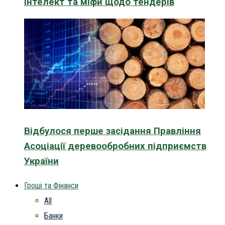
інтелект та міфи щодо тендерів
Відбулося перше засідання Правління
Асоціації деревообробних підприємств
України
Гроші та Фінанси
All
Банки