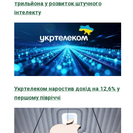
трильйона у розвиток штучного
інтелекту
Укртелеком наростив дохід на 12,6% у
першому півріччі