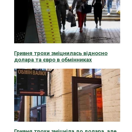
Гривня трохи зміцнилась відносно
долара та євро в обмінниках
Гривня трохи зміцніла до долара, але