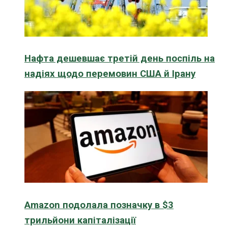
Нафта дешевшає третій день поспіль на
надіях щодо перемовин США й Ірану
Amazon подолала позначку в $3
трильйони капіталізації