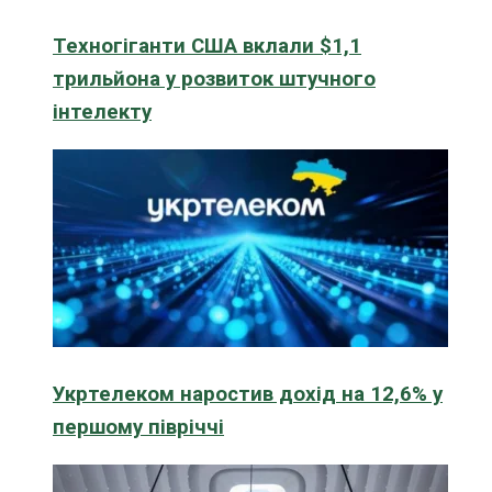
Техногіганти США вклали $1,1
трильйона у розвиток штучного
інтелекту
Укртелеком наростив дохід на 12,6% у
першому півріччі