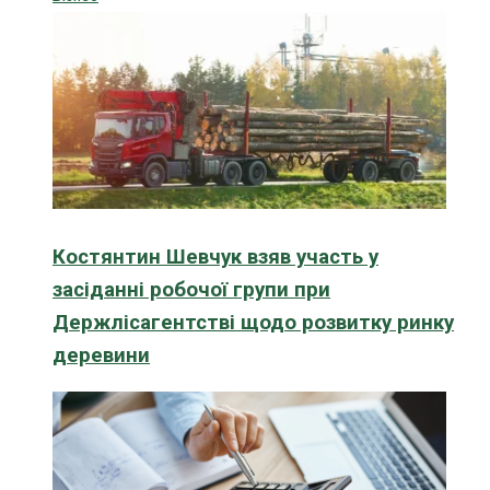
Костянтин Шевчук взяв участь у
засіданні робочої групи при
Держлісагентстві щодо розвитку ринку
деревини