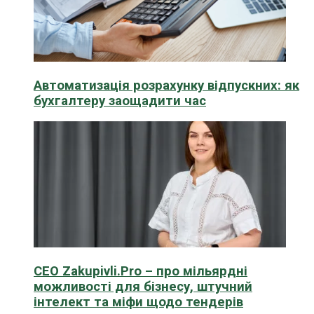
Автоматизація розрахунку відпускних: як
бухгалтеру заощадити час
CEO Zakupivli.Pro – про мільярдні
можливості для бізнесу, штучний
інтелект та міфи щодо тендерів