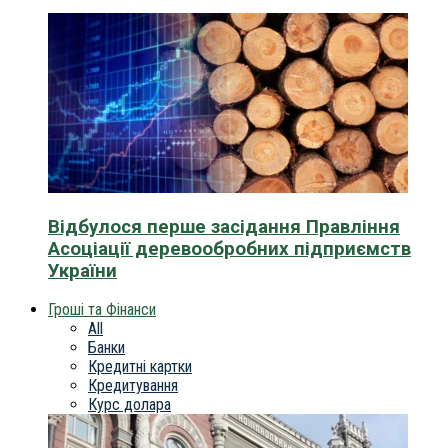
Відбулося перше засідання Правління
Асоціації деревообробних підприємств
України
Гроші та Фінанси
All
Банки
Кредитні картки
Кредитування
Курс долара