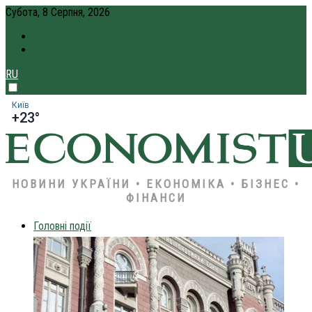
Субота, 8 Серпня, 2026
ПРО НАС
КРЕДИТ ОНЛАЙН
RU
Київ
+23°
НОВИНИ УКРАЇНИ • ЕКОНОМІКА • БІЗНЕС •
ФІНАНСИ
Головні події