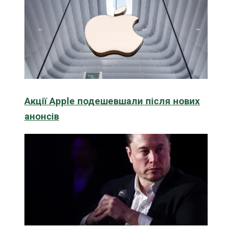
Акції Apple подешевшали після нових
анонсів