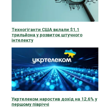
Техногіганти США вклали $1,1
трильйона у розвиток штучного
інтелекту
Укртелеком наростив дохід на 12,6% у
першому півріччі