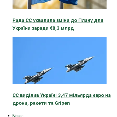
Рада ЄС ухвалила зміни до Плану для
України заради €8,3 млрд
ЄС виділив Україні 3,47 мільярда євро на
дрони, ракети та Gripen
Бізнес