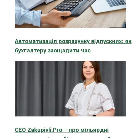
Автоматизація розрахунку відпускних: як
бухгалтеру заощадити час
CEO Zakupivli.Pro – про мільярдні