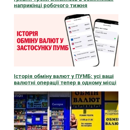
наприкінці робочого тижня
Історія обміну валют у ПУМБ: усі ваші
валютні операції тепер в одному місці