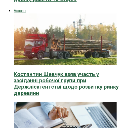
Бізнес
Костянтин Шевчук взяв участь у
засіданні робочої групи при
Держлісагентстві щодо розвитку ринку
деревини