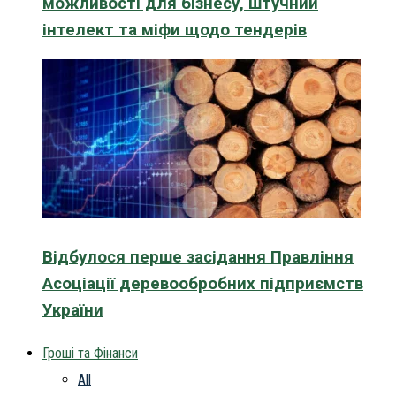
можливості для бізнесу, штучний
інтелект та міфи щодо тендерів
Відбулося перше засідання Правління
Асоціації деревообробних підприємств
України
Гроші та Фінанси
All