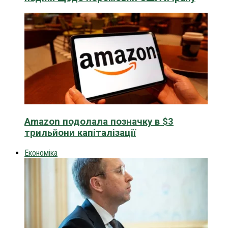
Amazon подолала позначку в $3
трильйони капіталізації
Економіка