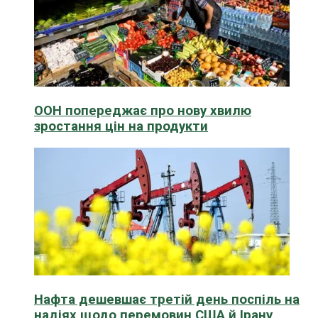
ООН попереджає про нову хвилю
зростання цін на продукти
Нафта дешевшає третій день поспіль на
надіях щодо перемовин США й Ірану