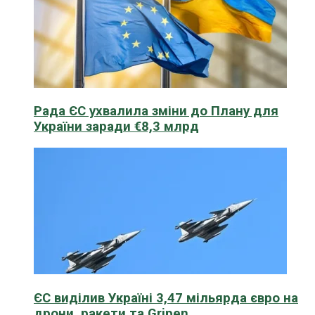
Рада ЄС ухвалила зміни до Плану для
України заради €8,3 млрд
ЄС виділив Україні 3,47 мільярда євро на
дрони, ракети та Gripen