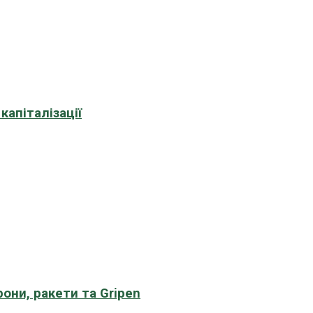
апіталізації
рони, ракети та Gripen