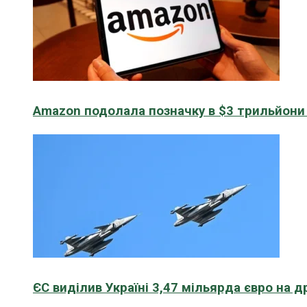
Amazon подолала позначку в $3 трильйони к
ЄС виділив Україні 3,47 мільярда євро на д