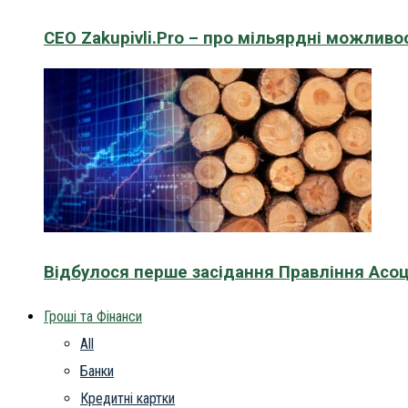
CEO Zakupivli.Pro – про мільярдні можливо
Відбулося перше засідання Правління Асоц
Гроші та Фінанси
All
Банки
Кредитні картки