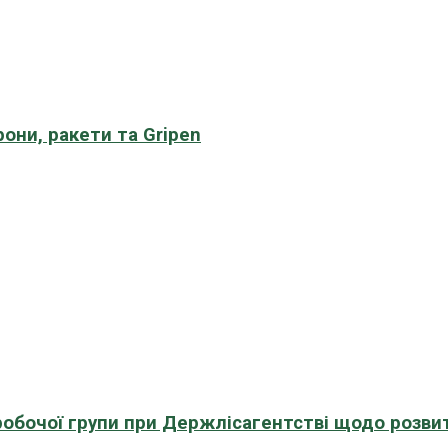
рони, ракети та Gripen
 робочої групи при Держлісагентстві щодо розви