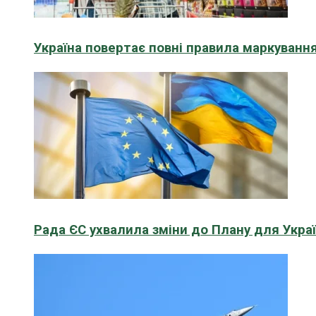
Україна повертає повні правила маркування
Рада ЄС ухвалила зміни до Плану для Укра