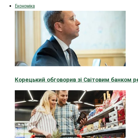
Економіка
Корецький обговорив зі Світовим банком р