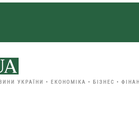
ВИНИ УКРАЇНИ • ЕКОНОМІКА • БІЗНЕС • ФІНА