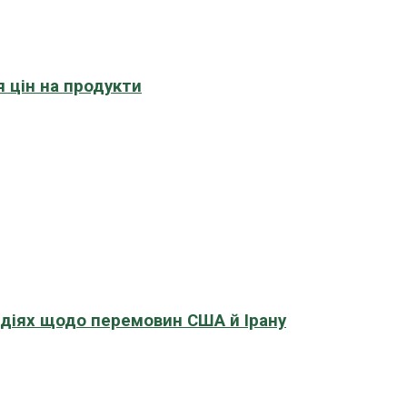
 цін на продукти
адіях щодо перемовин США й Ірану