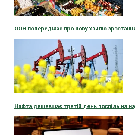
ООН попереджає про нову хвилю зростання
Нафта дешевшає третій день поспіль на н