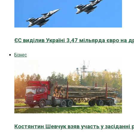
ЄС виділив Україні 3,47 мільярда євро на д
Бізнес
Костянтин Шевчук взяв участь у засіданні