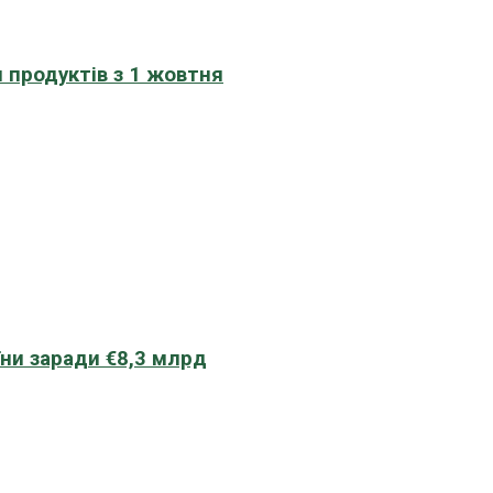
 продуктів з 1 жовтня
їни заради €8,3 млрд