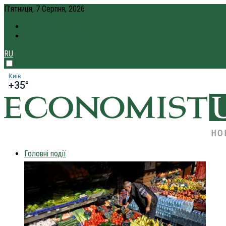
П’ятниця, 7 Серпня, 2026
ПРО НАС
КРЕДИТ ОНЛАЙН
RU
Київ
+35°
НО
Головні події