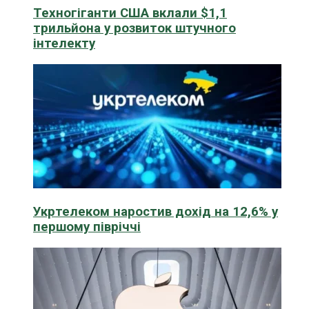
Техногіганти США вклали $1,1
трильйона у розвиток штучного
інтелекту
Укртелеком наростив дохід на 12,6% у
першому півріччі