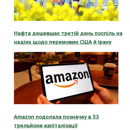
Нафта дешевшає третій день поспіль на
надіях щодо перемовин США й Ірану
Amazon подолала позначку в $3
трильйони капіталізації