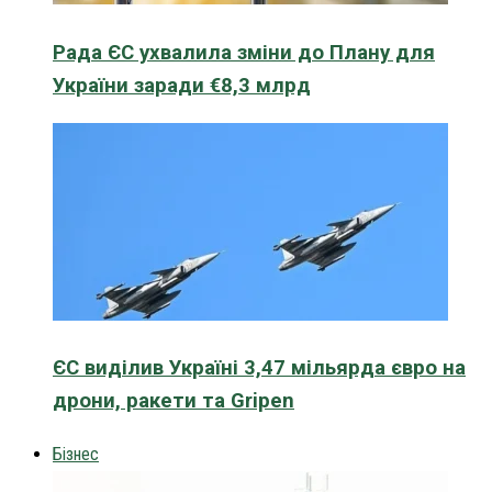
Рада ЄС ухвалила зміни до Плану для
України заради €8,3 млрд
ЄС виділив Україні 3,47 мільярда євро на
дрони, ракети та Gripen
Бізнес