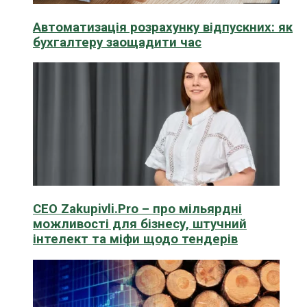
Автоматизація розрахунку відпускних: як
бухгалтеру заощадити час
CEO Zakupivli.Pro – про мільярдні
можливості для бізнесу, штучний
інтелект та міфи щодо тендерів