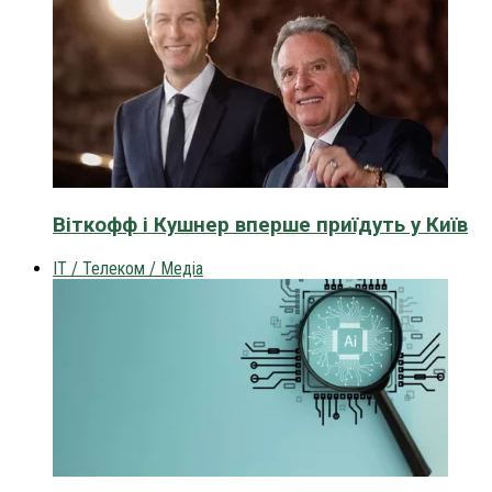
Віткофф і Кушнер вперше приїдуть у Київ
IT / Телеком / Медіа