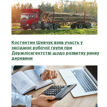
Костянтин Шевчук взяв участь у
засіданні робочої групи при
Держлісагентстві щодо розвитку ринку
деревини