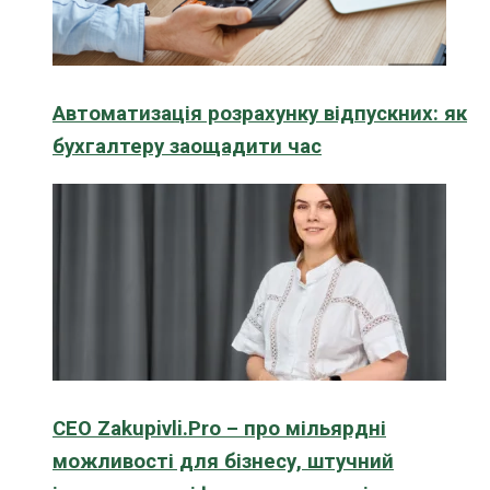
Автоматизація розрахунку відпускних: як
бухгалтеру заощадити час
CEO Zakupivli.Pro – про мільярдні
можливості для бізнесу, штучний