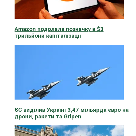
Amazon подолала позначку в $3
трильйони капіталізації
ЄС виділив Україні 3,47 мільярда євро на
дрони, ракети та Gripen