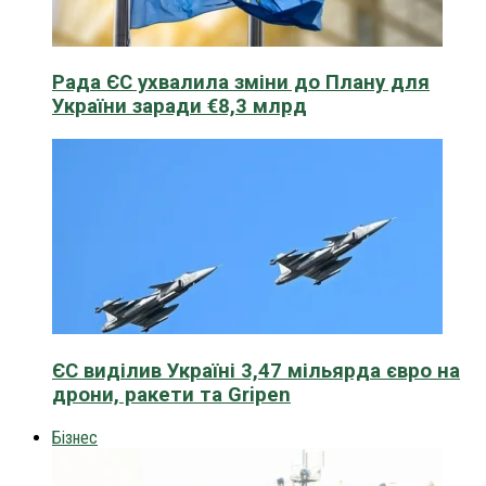
Рада ЄС ухвалила зміни до Плану для
України заради €8,3 млрд
ЄС виділив Україні 3,47 мільярда євро на
дрони, ракети та Gripen
Бізнес