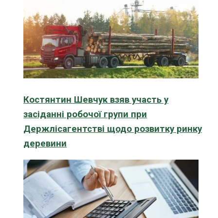
Костянтин Шевчук взяв участь у
засіданні робочої групи при
Держлісагентстві щодо розвитку ринку
деревини