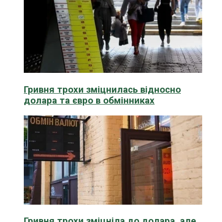
Гривня трохи зміцнилась відносно
долара та євро в обмінниках
Гривня трохи зміцніла до долара, але