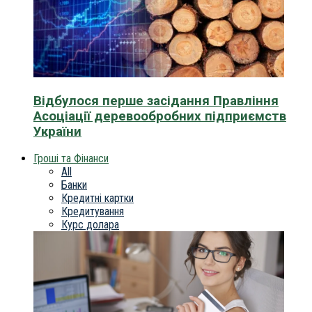
Відбулося перше засідання Правління
Асоціації деревообробних підприємств
України
Гроші та Фінанси
All
Банки
Кредитні картки
Кредитування
Курс долара