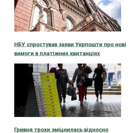
НБУ спростував заяви Укрпошти про нові
вимоги в платіжних квитанціях
Гривня трохи зміцнилась відносно