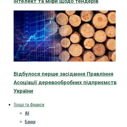
інтелект та міфи щодо тендерів
Відбулося перше засідання Правління
Асоціації деревообробних підприємств
України
Гроші та Фінанси
All
Банки