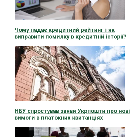
Чому падає кредитний рейтинг і як
виправити помилку в кредитній історії?
НБУ спростував заяви Укрпошти про нові
вимоги в платіжних квитанціях