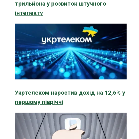
трильйона у розвиток штучного
інтелекту
Укртелеком наростив дохід на 12,6% у
першому півріччі