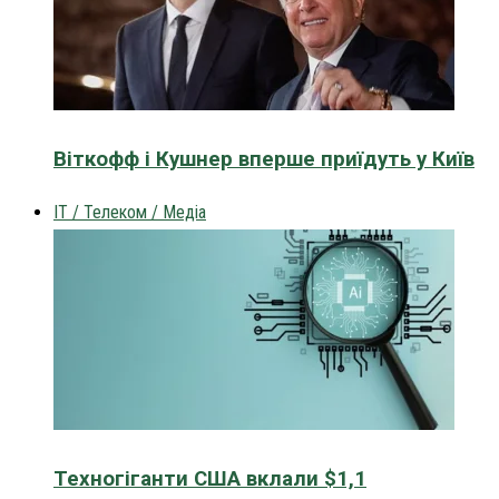
Віткофф і Кушнер вперше приїдуть у Київ
IT / Телеком / Медіа
Техногіганти США вклали $1,1