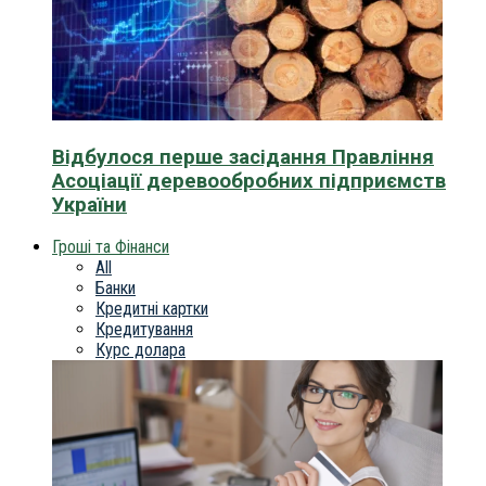
Відбулося перше засідання Правління
Асоціації деревообробних підприємств
України
Гроші та Фінанси
All
Банки
Кредитні картки
Кредитування
Курс долара