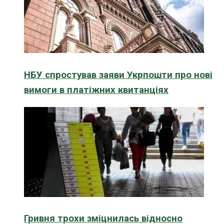
НБУ спростував заяви Укрпошти про нові
вимоги в платіжних квитанціях
Гривня трохи зміцнилась відносно