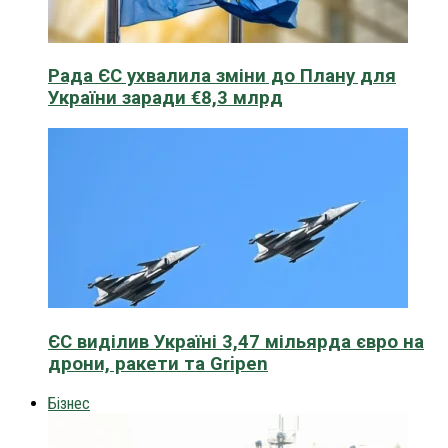
Рада ЄС ухвалила зміни до Плану для
України заради €8,3 млрд
ЄС виділив Україні 3,47 мільярда євро на
дрони, ракети та Gripen
Бізнес