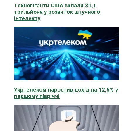
Техногіганти США вклали $1,1
трильйона у розвиток штучного
інтелекту
Укртелеком наростив дохід на 12,6% у
першому півріччі