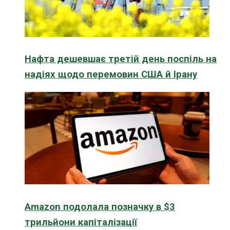
Нафта дешевшає третій день поспіль на
надіях щодо перемовин США й Ірану
Amazon подолала позначку в $3
трильйони капіталізації