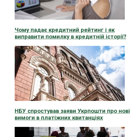
Чому падає кредитний рейтинг і як
виправити помилку в кредитній історії?
НБУ спростував заяви Укрпошти про нові
вимоги в платіжних квитанціях