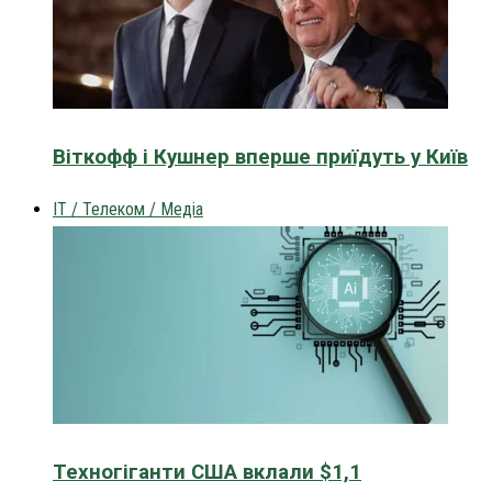
Віткофф і Кушнер вперше приїдуть у Київ
IT / Телеком / Медіа
Техногіганти США вклали $1,1