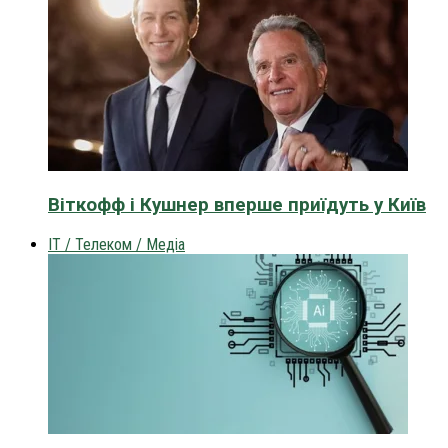
Віткофф і Кушнер вперше приїдуть у Київ
IT / Телеком / Медіа