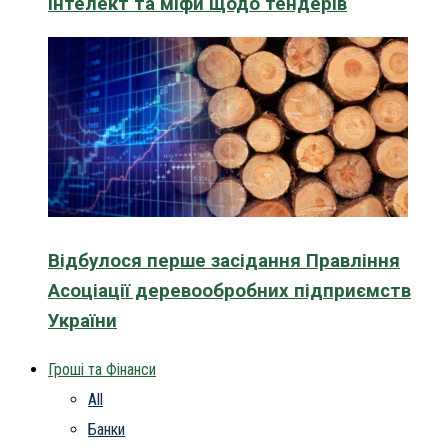
інтелект та міфи щодо тендерів
Відбулося перше засідання Правління
Асоціації деревообробних підприємств
України
Гроші та Фінанси
All
Банки