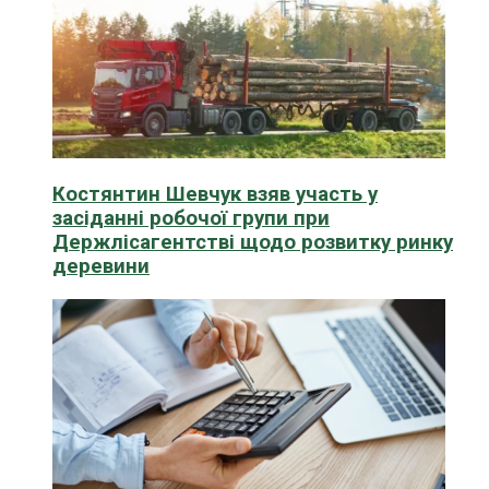
Костянтин Шевчук взяв участь у
засіданні робочої групи при
Держлісагентстві щодо розвитку ринку
деревини