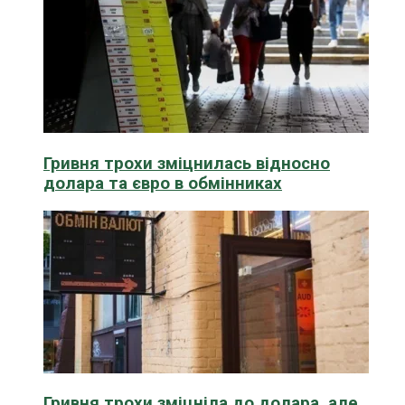
Гривня трохи зміцнилась відносно
долара та євро в обмінниках
Гривня трохи зміцніла до долара, але