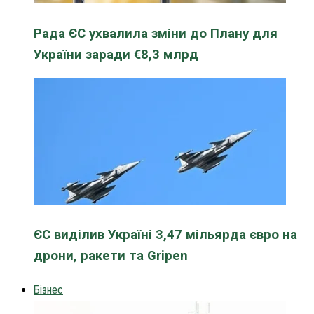
Рада ЄС ухвалила зміни до Плану для
України заради €8,3 млрд
ЄС виділив Україні 3,47 мільярда євро на
дрони, ракети та Gripen
Бізнес