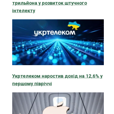
трильйона у розвиток штучного
інтелекту
Укртелеком наростив дохід на 12,6% у
першому півріччі