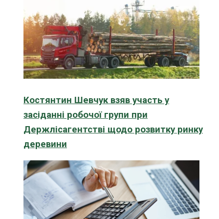
Костянтин Шевчук взяв участь у
засіданні робочої групи при
Держлісагентстві щодо розвитку ринку
деревини