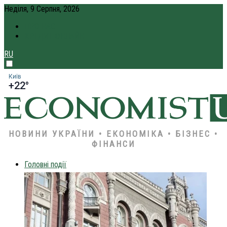
Неділя, 9 Серпня, 2026
ПРО НАС
КРЕДИТ ОНЛАЙН
RU
Київ
+22°
НОВИНИ УКРАЇНИ • ЕКОНОМІКА • БІЗНЕС •
ФІНАНСИ
Головні події