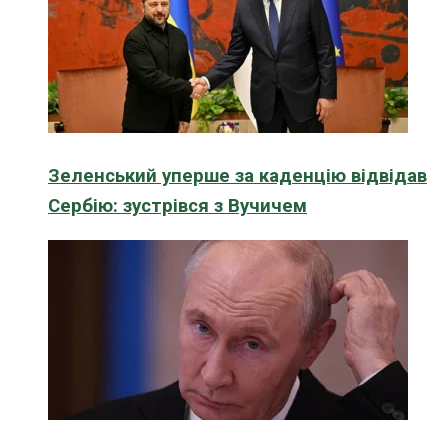
Зеленський уперше за каденцію відвідав
Сербію: зустрівся з Вучичем