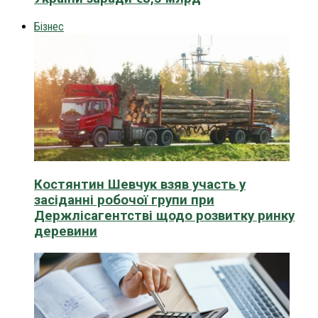
Бізнес
Костянтин Шевчук взяв участь у
засіданні робочої групи при
Держлісагентстві щодо розвитку ринку
деревини