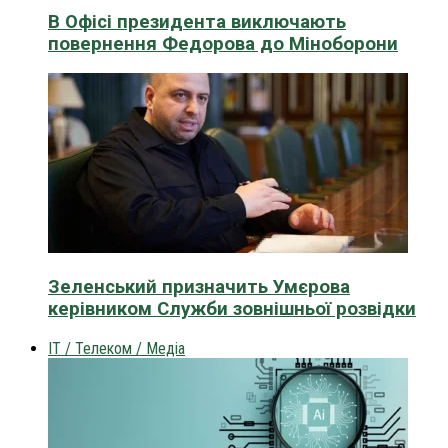
В Офісі президента виключають
повернення Федорова до Міноборони
Зеленський призначить Умєрова
керівником Служби зовнішньої розвідки
IT / Телеком / Медіа