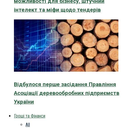
можливості для бізнесу, штучний
інтелект та міфи щодо тендерів
Відбулося перше засідання Правління
Асоціації деревообробних підприємств
України
Гроші та Фінанси
All