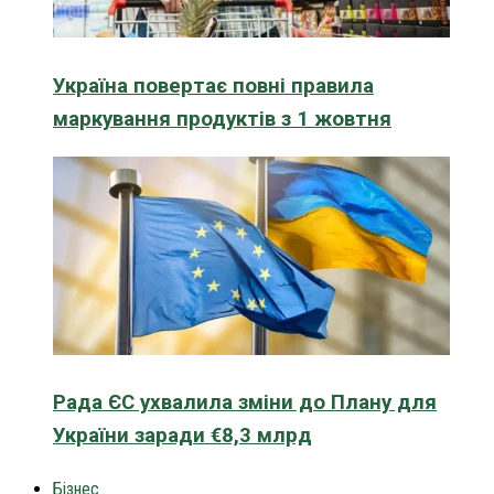
Україна повертає повні правила
маркування продуктів з 1 жовтня
Рада ЄС ухвалила зміни до Плану для
України заради €8,3 млрд
Бізнес