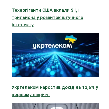
Техногіганти США вклали $1,1
трильйона у розвиток штучного
інтелекту
Укртелеком наростив дохід на 12,6% у
першому півріччі