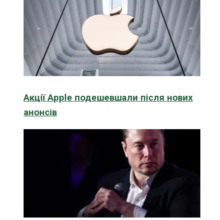
Акції Apple подешевшали після нових
анонсів