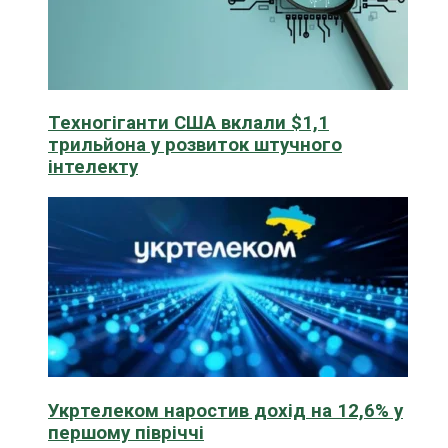
Техногіганти США вклали $1,1
трильйона у розвиток штучного
інтелекту
Укртелеком наростив дохід на 12,6% у
першому півріччі