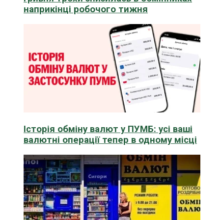
наприкінці робочого тижня
Історія обміну валют у ПУМБ: усі ваші
валютні операції тепер в одному місці