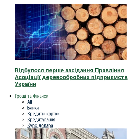
Відбулося перше засідання Правління
Асоціації деревообробних підприємств
України
Гроші та Фінанси
All
Банки
Кредитні картки
Кредитування
Курс долара