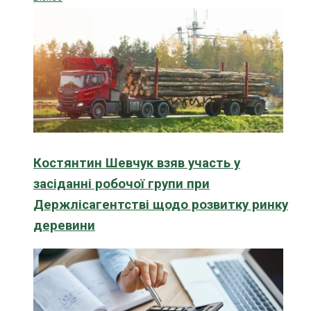
Костянтин Шевчук взяв участь у
засіданні робочої групи при
Держлісагентстві щодо розвитку ринку
деревини