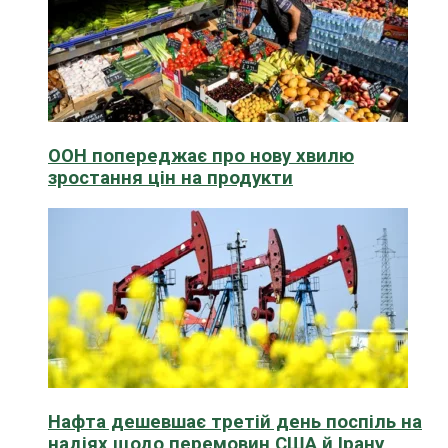
ООН попереджає про нову хвилю
зростання цін на продукти
Нафта дешевшає третій день поспіль на
надіях щодо перемовин США й Ірану