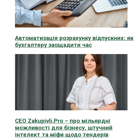
Автоматизація розрахунку відпускних: як
бухгалтеру заощадити час
CEO Zakupivli.Pro – про мільярдні
можливості для бізнесу, штучний
інтелект та міфи щодо тендерів