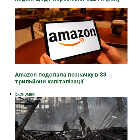
Amazon подолала позначку в $3
трильйони капіталізації
Економіка