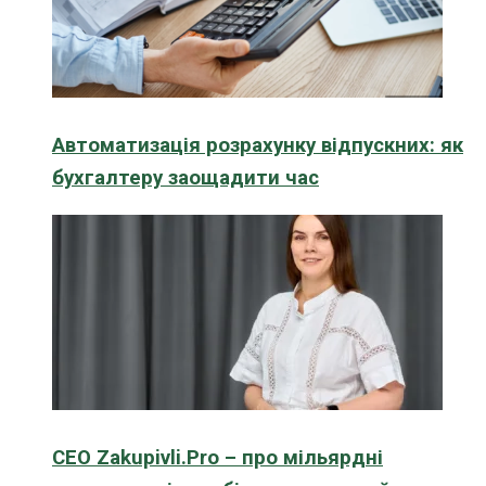
Автоматизація розрахунку відпускних: як
бухгалтеру заощадити час
CEO Zakupivli.Pro – про мільярдні