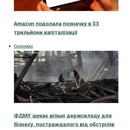
Amazon подолала позначку в $3
трильйони капіталізації
Економіка
ФДМУ шукає вільні держскладу для
бізнесу, постраждалого від обстрілів