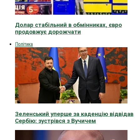
Долар стабільний в обмінниках, євро
продовжує дорожчати
Політика
Зеленський уперше за каденцію відвідав
Сербію: зустрівся з Вучичем