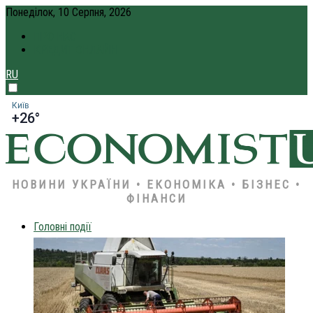
Понеділок, 10 Серпня, 2026
ПРО НАС
КРЕДИТ ОНЛАЙН
RU
Київ
+26°
НОВИНИ УКРАЇНИ • ЕКОНОМІКА • БІЗНЕС •
ФІНАНСИ
Головні події