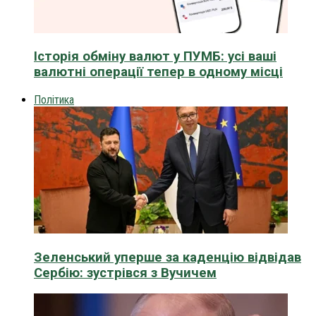
Історія обміну валют у ПУМБ: усі ваші
валютні операції тепер в одному місці
Політика
Зеленський уперше за каденцію відвідав
Сербію: зустрівся з Вучичем