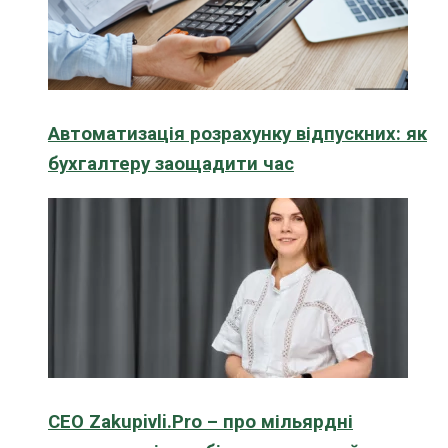
Автоматизація розрахунку відпускних: як
бухгалтеру заощадити час
CEO Zakupivli.Pro – про мільярдні