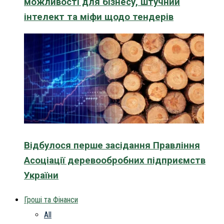
можливості для бізнесу, штучний
інтелект та міфи щодо тендерів
Відбулося перше засідання Правління
Асоціації деревообробних підприємств
України
Гроші та Фінанси
All