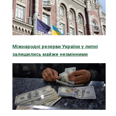
Міжнародні резерви України у липні
залишились майже незмінними