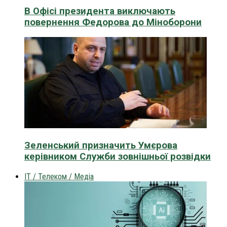
В Офісі президента виключають
повернення Федорова до Міноборони
Зеленський призначить Умєрова
керівником Служби зовнішньої розвідки
IT / Телеком / Медіа