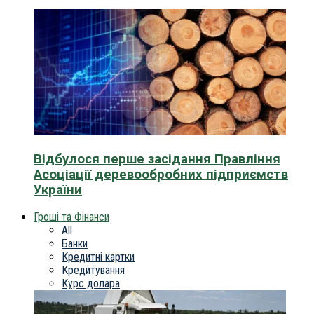
Відбулося перше засідання Правління
Асоціації деревообробних підприємств
України
Гроші та Фінанси
All
Банки
Кредитні картки
Кредитування
Курс долара