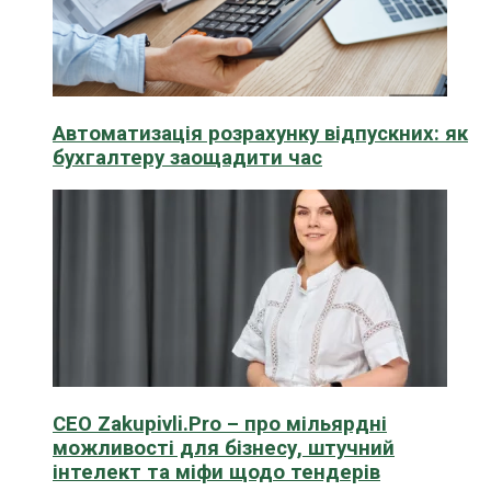
Автоматизація розрахунку відпускних: як
бухгалтеру заощадити час
CEO Zakupivli.Pro – про мільярдні
можливості для бізнесу, штучний
інтелект та міфи щодо тендерів