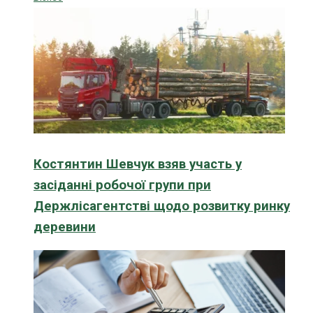
Костянтин Шевчук взяв участь у
засіданні робочої групи при
Держлісагентстві щодо розвитку ринку
деревини