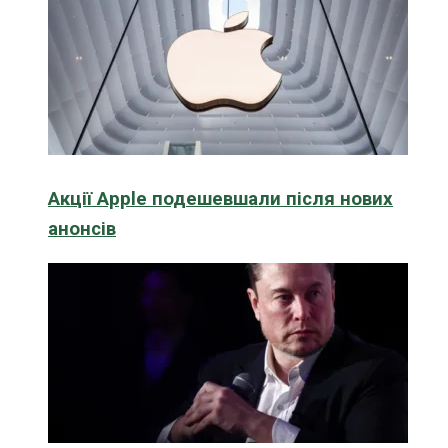
Акції Apple подешевшали після нових
анонсів