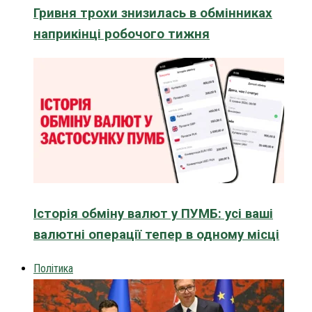
Гривня трохи знизилась в обмінниках
наприкінці робочого тижня
Історія обміну валют у ПУМБ: усі ваші
валютні операції тепер в одному місці
Політика