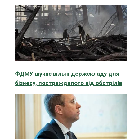
ФДМУ шукає вільні держскладу для
бізнесу, постраждалого від обстрілів