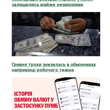
залишились майже незмінними
Гривня трохи знизилась в обмінниках
наприкінці робочого тижня