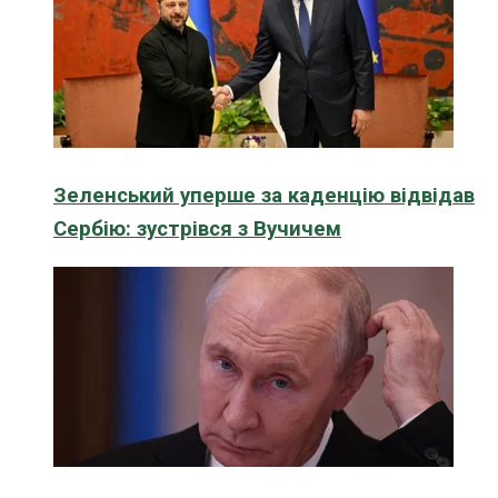
Зеленський уперше за каденцію відвідав
Сербію: зустрівся з Вучичем