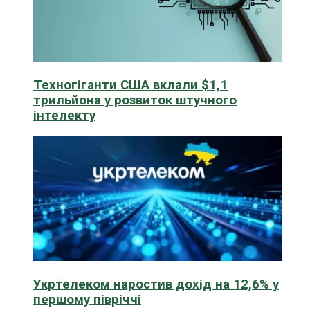
Техногіганти США вклали $1,1
трильйона у розвиток штучного
інтелекту
Укртелеком наростив дохід на 12,6% у
першому півріччі