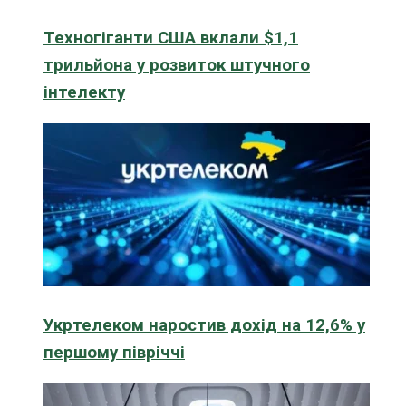
Техногіганти США вклали $1,1
трильйона у розвиток штучного
інтелекту
Укртелеком наростив дохід на 12,6% у
першому півріччі