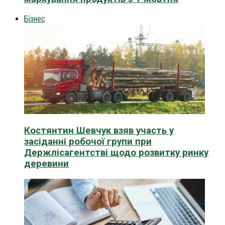
Бізнес
Костянтин Шевчук взяв участь у
засіданні робочої групи при
Держлісагентстві щодо розвитку ринку
деревини