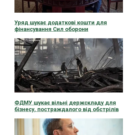
Уряд шукає додаткові кошти для
фінансування Сил оборони
ФДМУ шукає вільні держскладу для
бізнесу, постраждалого від обстрілів