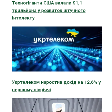
Техногіганти США вклали $1,1
трильйона у розвиток штучного
інтелекту
Укртелеком наростив дохід на 12,6% у
першому півріччі