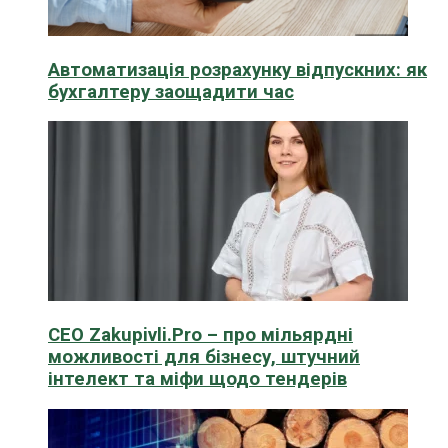
Автоматизація розрахунку відпускних: як
бухгалтеру заощадити час
CEO Zakupivli.Pro – про мільярдні
можливості для бізнесу, штучний
інтелект та міфи щодо тендерів