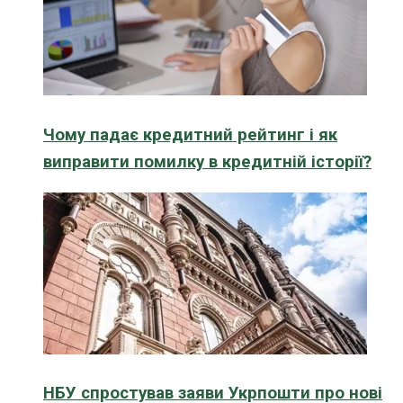
Чому падає кредитний рейтинг і як
виправити помилку в кредитній історії?
НБУ спростував заяви Укрпошти про нові