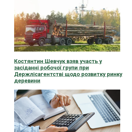
Костянтин Шевчук взяв участь у
засіданні робочої групи при
Держлісагентстві щодо розвитку ринку
деревини