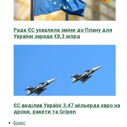
Рада ЄС ухвалила зміни до Плану для
України заради €8,3 млрд
ЄС виділив Україні 3,47 мільярда євро на
дрони, ракети та Gripen
Бізнес