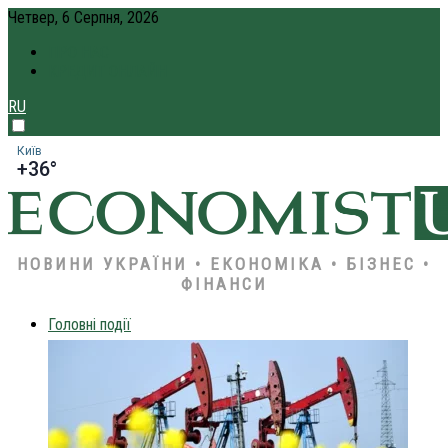
Четвер, 6 Серпня, 2026
ПРО НАС
КРЕДИТ ОНЛАЙН
RU
Київ
+36°
НОВИНИ УКРАЇНИ • ЕКОНОМІКА • БІЗНЕС •
ФІНАНСИ
Головні події