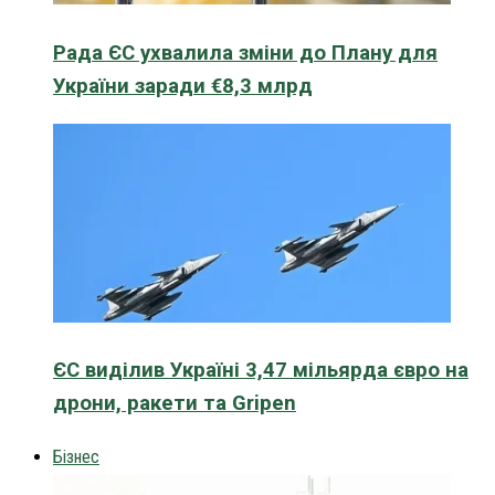
Рада ЄС ухвалила зміни до Плану для
України заради €8,3 млрд
ЄС виділив Україні 3,47 мільярда євро на
дрони, ракети та Gripen
Бізнес