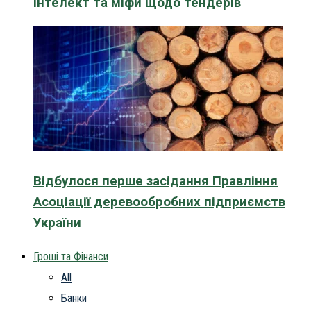
інтелект та міфи щодо тендерів
Відбулося перше засідання Правління
Асоціації деревообробних підприємств
України
Гроші та Фінанси
All
Банки