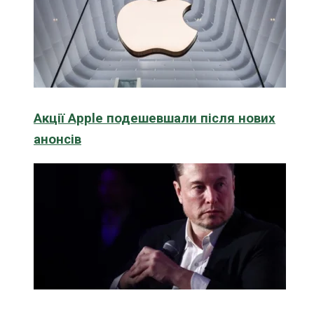
Акції Apple подешевшали після нових
анонсів