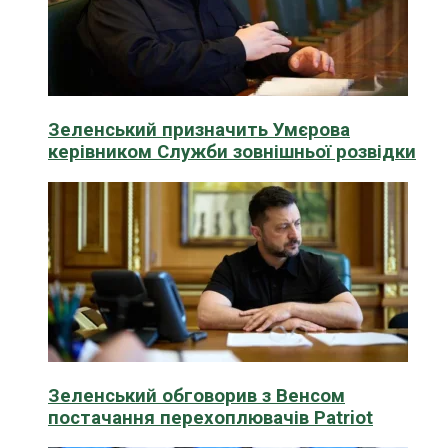
Зеленський призначить Умєрова
керівником Служби зовнішньої розвідки
Зеленський обговорив з Венсом
постачання перехоплювачів Patriot