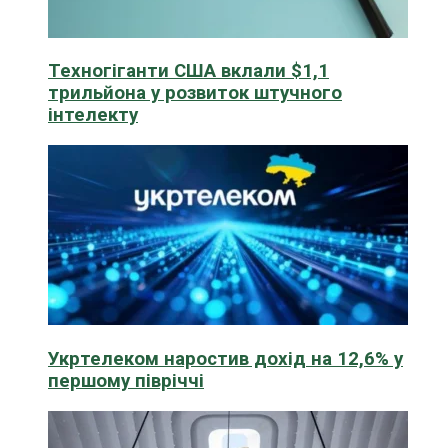
Техногіганти США вклали $1,1
трильйона у розвиток штучного
інтелекту
Укртелеком наростив дохід на 12,6% у
першому півріччі