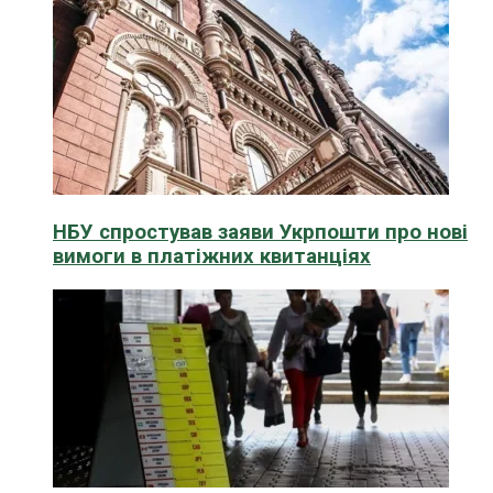
НБУ спростував заяви Укрпошти про нові
вимоги в платіжних квитанціях