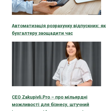
Автоматизація розрахунку відпускних: як
бухгалтеру заощадити час
CEO Zakupivli.Pro – про мільярдні
можливості для бізнесу, штучний