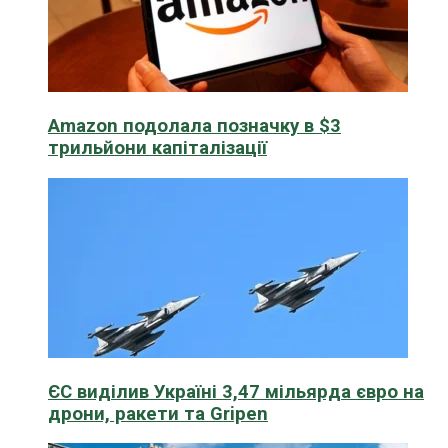
Amazon подолала позначку в $3
трильйони капіталізації
ЄС виділив Україні 3,47 мільярда євро на
дрони, ракети та Gripen