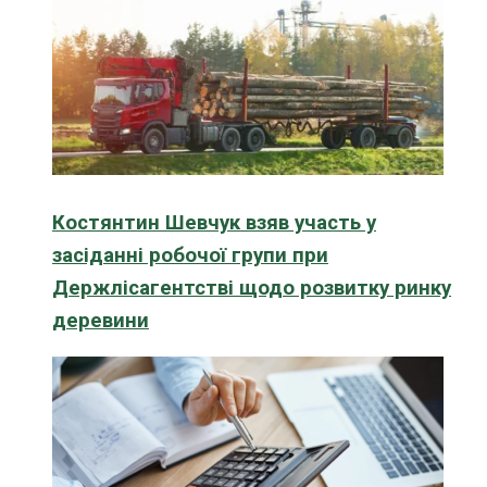
Костянтин Шевчук взяв участь у
засіданні робочої групи при
Держлісагентстві щодо розвитку ринку
деревини