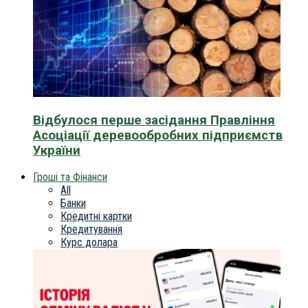
Відбулося перше засідання Правління
Асоціації деревообробних підприємств
України
Гроші та Фінанси
All
Банки
Кредитні картки
Кредитування
Курс долара