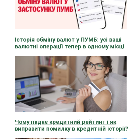
Історія обміну валют у ПУМБ: усі ваші
валютні операції тепер в одному місці
Чому падає кредитний рейтинг і як
виправити помилку в кредитній історії?