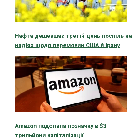
Нафта дешевшає третій день поспіль на
надіях щодо перемовин США й Ірану
Amazon подолала позначку в $3
трильйони капіталізації