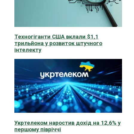
Техногіганти США вклали $1,1
трильйона у розвиток штучного
інтелекту
Укртелеком наростив дохід на 12,6% у
першому півріччі