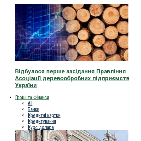
Відбулося перше засідання Правління
Асоціації деревообробних підприємств
України
Гроші та Фінанси
All
Банки
Кредитні картки
Кредитування
Курс долара