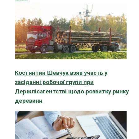
Костянтин Шевчук взяв участь у
засіданні робочої групи при
Держлісагентстві щодо розвитку ринку
деревини