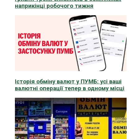
наприкінці робочого тижня
Історія обміну валют у ПУМБ: усі ваші
валютні операції тепер в одному місці