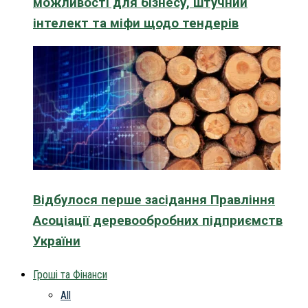
можливості для бізнесу, штучний
інтелект та міфи щодо тендерів
Відбулося перше засідання Правління
Асоціації деревообробних підприємств
України
Гроші та Фінанси
All