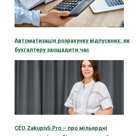
Автоматизація розрахунку відпускних: як
бухгалтеру заощадити час
CEO Zakupivli.Pro – про мільярдні