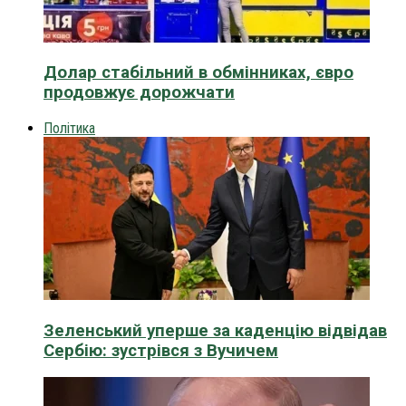
Долар стабільний в обмінниках, євро
продовжує дорожчати
Політика
Зеленський уперше за каденцію відвідав
Сербію: зустрівся з Вучичем