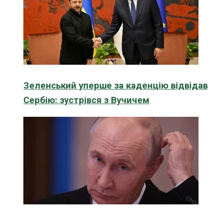
Зеленський уперше за каденцію відвідав
Сербію: зустрівся з Вучичем