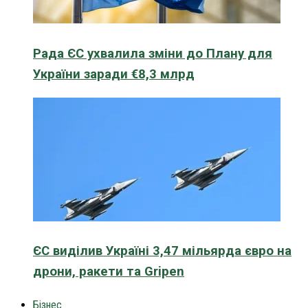
Рада ЄС ухвалила зміни до Плану для
України заради €8,3 млрд
ЄС виділив Україні 3,47 мільярда євро на
дрони, ракети та Gripen
Бізнес