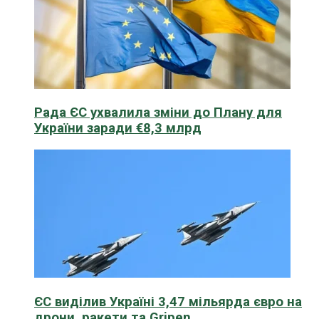
Рада ЄС ухвалила зміни до Плану для
України заради €8,3 млрд
ЄС виділив Україні 3,47 мільярда євро на
дрони, ракети та Gripen