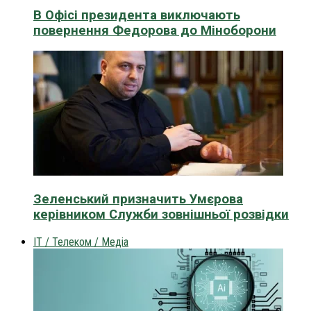
В Офісі президента виключають
повернення Федорова до Міноборони
Зеленський призначить Умєрова
керівником Служби зовнішньої розвідки
IT / Телеком / Медіа