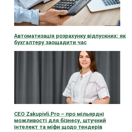
Автоматизація розрахунку відпускних: як
бухгалтеру заощадити час
CEO Zakupivli.Pro – про мільярдні
можливості для бізнесу, штучний
інтелект та міфи щодо тендерів