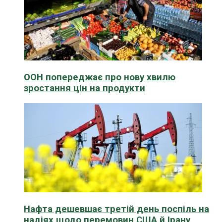
ООН попереджає про нову хвилю
зростання цін на продукти
Нафта дешевшає третій день поспіль на
надіях щодо перемовин США й Ірану