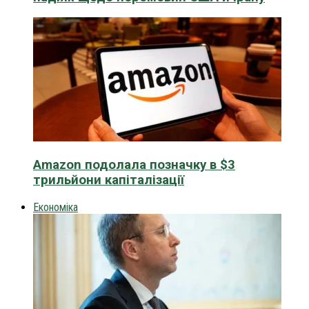
Amazon подолала позначку в $3
трильйони капіталізації
Економіка