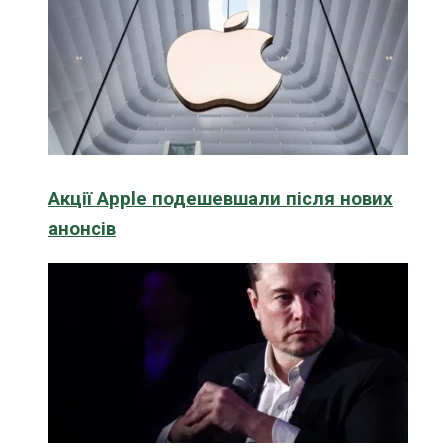
Акції Apple подешевшали після нових
анонсів