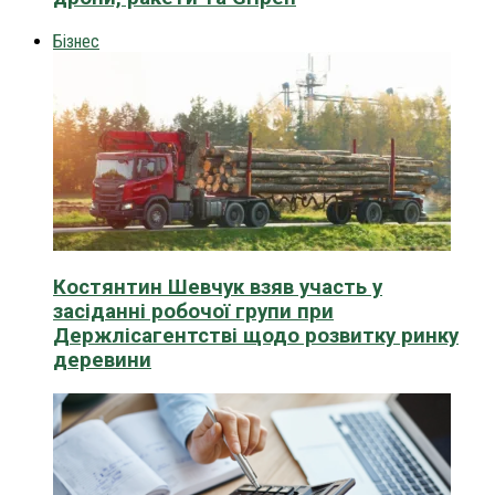
Бізнес
Костянтин Шевчук взяв участь у
засіданні робочої групи при
Держлісагентстві щодо розвитку ринку
деревини