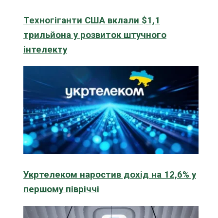
Техногіганти США вклали $1,1
трильйона у розвиток штучного
інтелекту
Укртелеком наростив дохід на 12,6% у
першому півріччі