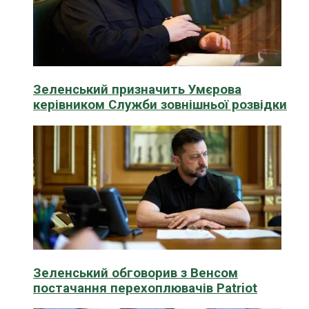
Зеленський призначить Умєрова
керівником Служби зовнішньої розвідки
Зеленський обговорив з Венсом
постачання перехоплювачів Patriot