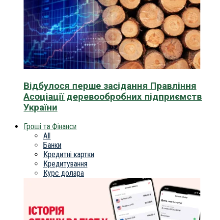
Відбулося перше засідання Правління
Асоціації деревообробних підприємств
України
Гроші та Фінанси
All
Банки
Кредитні картки
Кредитування
Курс долара