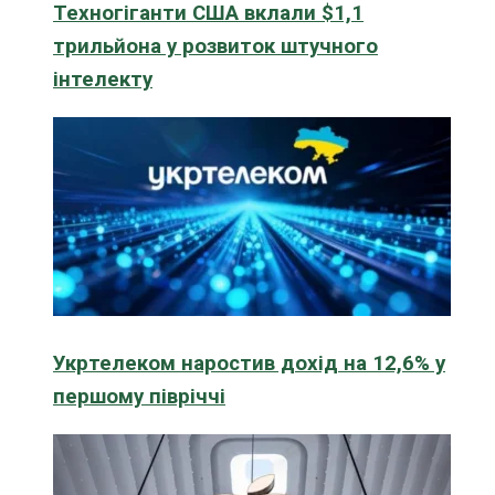
Техногіганти США вклали $1,1
трильйона у розвиток штучного
інтелекту
Укртелеком наростив дохід на 12,6% у
першому півріччі