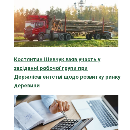
Костянтин Шевчук взяв участь у
засіданні робочої групи при
Держлісагентстві щодо розвитку ринку
деревини