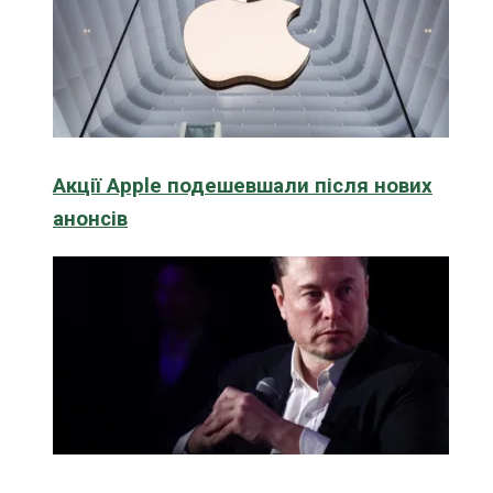
Акції Apple подешевшали після нових
анонсів