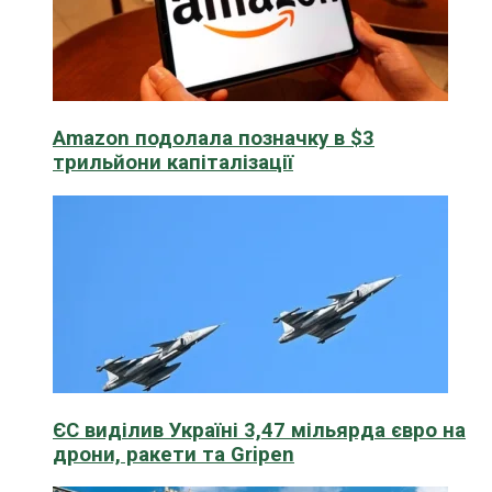
Amazon подолала позначку в $3
трильйони капіталізації
ЄС виділив Україні 3,47 мільярда євро на
дрони, ракети та Gripen