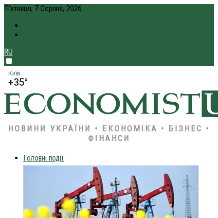
П’ятниця, 7 Серпня, 2026
ПРО НАС
КРЕДИТ ОНЛАЙН
RU
Київ
+35°
НОВИНИ УКРАЇНИ • ЕКОНОМІКА • БІЗНЕС •
ФІНАНСИ
Головні події