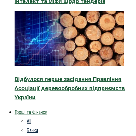
інтелект та міфи щодо тендерів
Відбулося перше засідання Правління
Асоціації деревообробних підприємств
України
Гроші та Фінанси
All
Банки