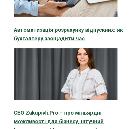
Автоматизація розрахунку відпускних: як
бухгалтеру заощадити час
CEO Zakupivli.Pro – про мільярдні
можливості для бізнесу, штучний