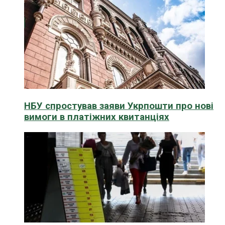
НБУ спростував заяви Укрпошти про нові
вимоги в платіжних квитанціях