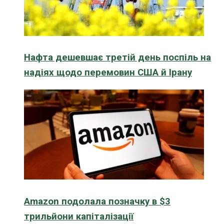
Нафта дешевшає третій день поспіль на
надіях щодо перемовин США й Ірану
Amazon подолала позначку в $3
трильйони капіталізації