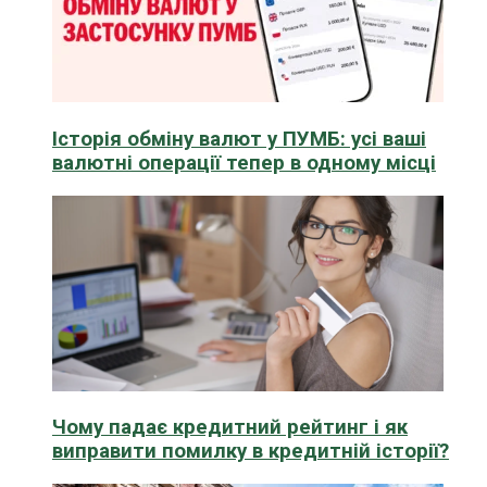
Історія обміну валют у ПУМБ: усі ваші
валютні операції тепер в одному місці
Чому падає кредитний рейтинг і як
виправити помилку в кредитній історії?