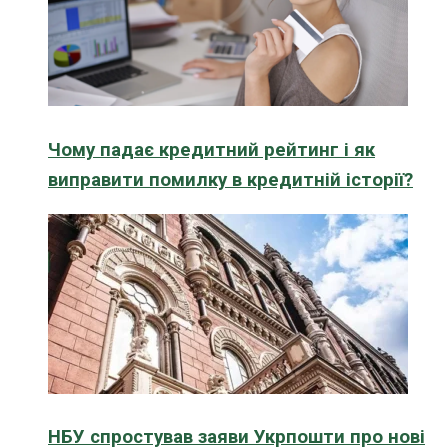
Чому падає кредитний рейтинг і як
виправити помилку в кредитній історії?
НБУ спростував заяви Укрпошти про нові