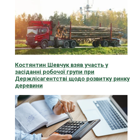
Костянтин Шевчук взяв участь у
засіданні робочої групи при
Держлісагентстві щодо розвитку ринку
деревини