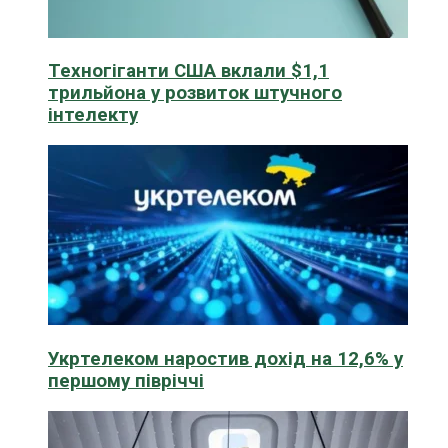
Техногіганти США вклали $1,1
трильйона у розвиток штучного
інтелекту
Укртелеком наростив дохід на 12,6% у
першому півріччі