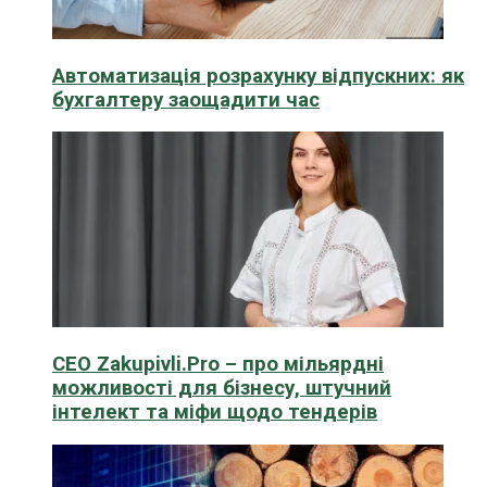
Автоматизація розрахунку відпускних: як
бухгалтеру заощадити час
CEO Zakupivli.Pro – про мільярдні
можливості для бізнесу, штучний
інтелект та міфи щодо тендерів