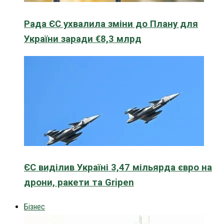
Рада ЄС ухвалила зміни до Плану для
України заради €8,3 млрд
ЄС виділив Україні 3,47 мільярда євро на
дрони, ракети та Gripen
Бізнес