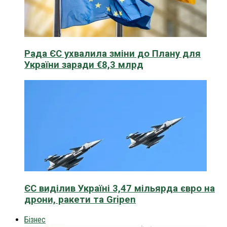
Рада ЄС ухвалила зміни до Плану для
України заради €8,3 млрд
ЄС виділив Україні 3,47 мільярда євро на
дрони, ракети та Gripen
Бізнес