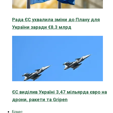
Рада ЄС ухвалила зміни до Плану для
України заради €8,3 млрд
ЄС виділив Україні 3,47 мільярда євро на
дрони, ракети та Gripen
Бізнес