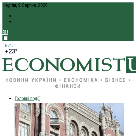
Неділя, 9 Серпня, 2026
ПРО НАС
КРЕДИТ ОНЛАЙН
RU
Київ
+23°
НОВИНИ УКРАЇНИ • ЕКОНОМІКА • БІЗНЕС •
ФІНАНСИ
Головні події