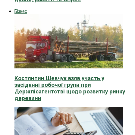
Бізнес
Костянтин Шевчук взяв участь у
засіданні робочої групи при
Держлісагентстві щодо розвитку ринку
деревини