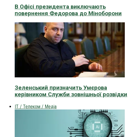
В Офісі президента виключають
повернення Федорова до Міноборони
Зеленський призначить Умєрова
керівником Служби зовнішньої розвідки
IT / Телеком / Медіа