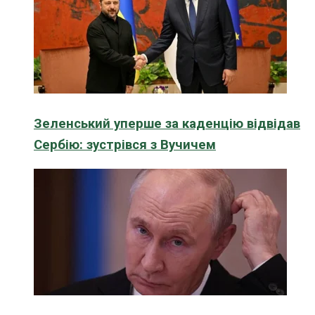
Зеленський уперше за каденцію відвідав
Сербію: зустрівся з Вучичем