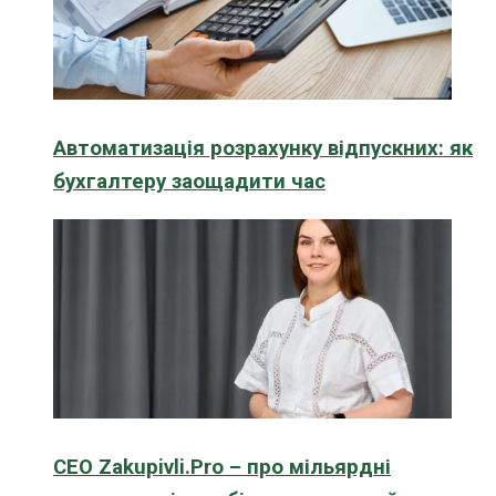
Автоматизація розрахунку відпускних: як
бухгалтеру заощадити час
CEO Zakupivli.Pro – про мільярдні