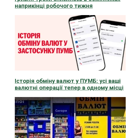
наприкінці робочого тижня
Історія обміну валют у ПУМБ: усі ваші
валютні операції тепер в одному місці