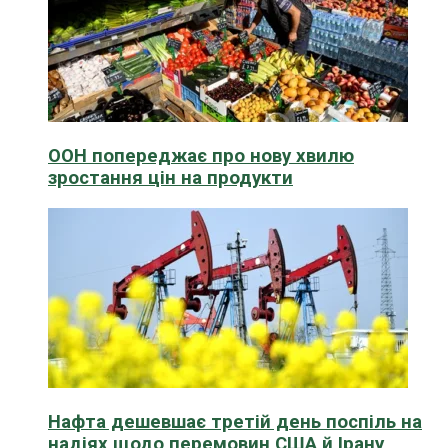
ООН попереджає про нову хвилю
зростання цін на продукти
Нафта дешевшає третій день поспіль на
надіях щодо перемовин США й Ірану