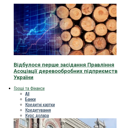
Відбулося перше засідання Правління
Асоціації деревообробних підприємств
України
Гроші та Фінанси
All
Банки
Кредитні картки
Кредитування
Курс долара