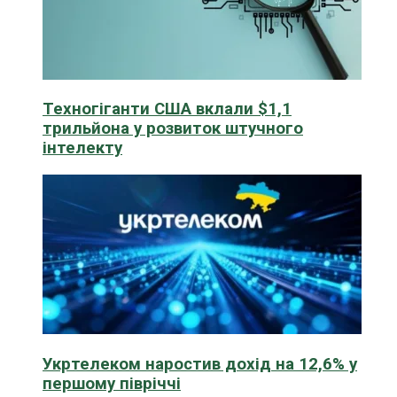
Техногіганти США вклали $1,1
трильйона у розвиток штучного
інтелекту
Укртелеком наростив дохід на 12,6% у
першому півріччі