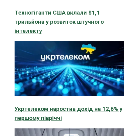
Техногіганти США вклали $1,1
трильйона у розвиток штучного
інтелекту
Укртелеком наростив дохід на 12,6% у
першому півріччі