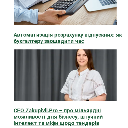
Автоматизація розрахунку відпускних: як
бухгалтеру заощадити час
CEO Zakupivli.Pro – про мільярдні
можливості для бізнесу, штучний
інтелект та міфи щодо тендерів