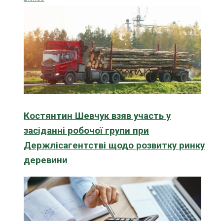
Костянтин Шевчук взяв участь у
засіданні робочої групи при
Держлісагентстві щодо розвитку ринку
деревини