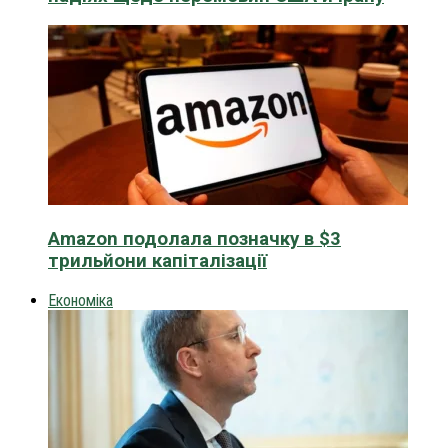
Amazon подолала позначку в $3
трильйони капіталізації
Економіка