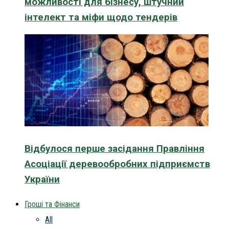
можливості для бізнесу, штучний
інтелект та міфи щодо тендерів
Відбулося перше засідання Правління
Асоціації деревообробних підприємств
України
Гроші та Фінанси
All