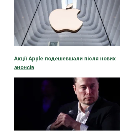
Акції Apple подешевшали після нових
анонсів