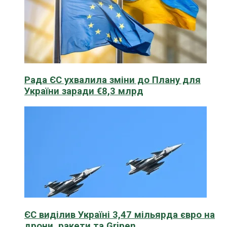
Рада ЄС ухвалила зміни до Плану для
України заради €8,3 млрд
ЄС виділив Україні 3,47 мільярда євро на
дрони, ракети та Gripen