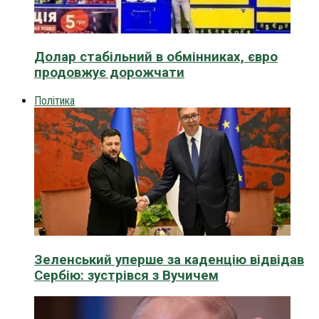
Долар стабільний в обмінниках, євро
продовжує дорожчати
Політика
Зеленський уперше за каденцію відвідав
Сербію: зустрівся з Вучичем