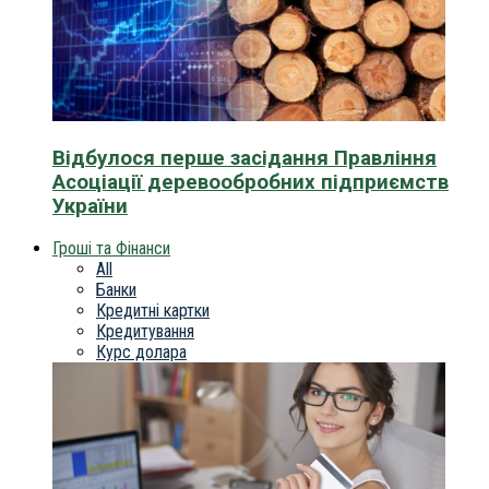
Відбулося перше засідання Правління
Асоціації деревообробних підприємств
України
Гроші та Фінанси
All
Банки
Кредитні картки
Кредитування
Курс долара