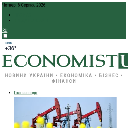
Четвер, 6 Серпня, 2026
ПРО НАС
КРЕДИТ ОНЛАЙН
RU
Київ
+36°
НОВИНИ УКРАЇНИ • ЕКОНОМІКА • БІЗНЕС •
ФІНАНСИ
Головні події