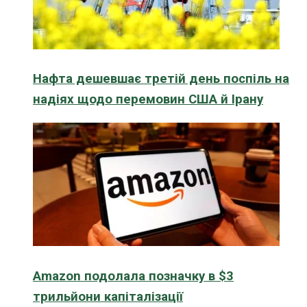
Нафта дешевшає третій день поспіль на
надіях щодо перемовин США й Ірану
Amazon подолала позначку в $3
трильйони капіталізації