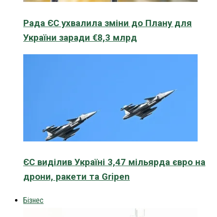
Рада ЄС ухвалила зміни до Плану для
України заради €8,3 млрд
ЄС виділив Україні 3,47 мільярда євро на
дрони, ракети та Gripen
Бізнес