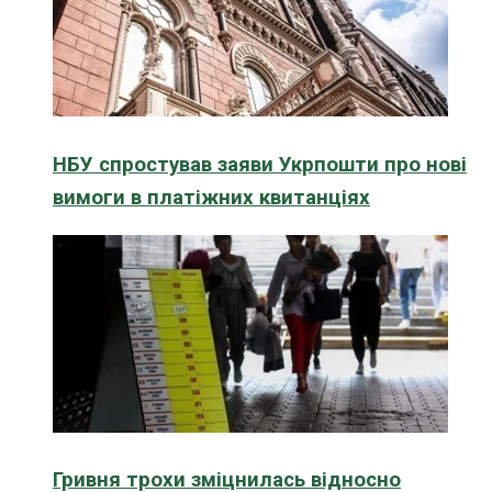
НБУ спростував заяви Укрпошти про нові
вимоги в платіжних квитанціях
Гривня трохи зміцнилась відносно