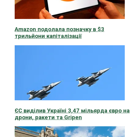
Amazon подолала позначку в $3
трильйони капіталізації
ЄС виділив Україні 3,47 мільярда євро на
дрони, ракети та Gripen