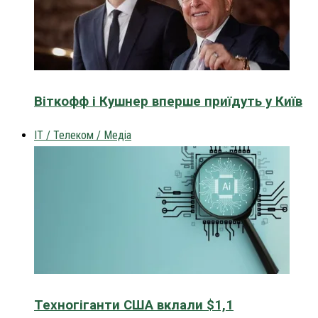
Віткофф і Кушнер вперше приїдуть у Київ
IT / Телеком / Медіа
Техногіганти США вклали $1,1