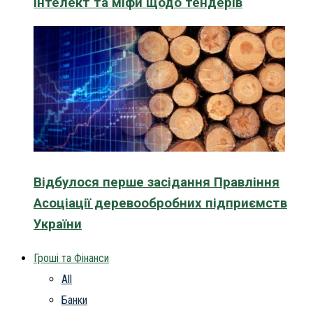
інтелект та міфи щодо тендерів
Відбулося перше засідання Правління
Асоціації деревообробних підприємств
України
Гроші та Фінанси
All
Банки