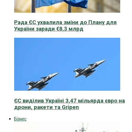
Рада ЄС ухвалила зміни до Плану для
України заради €8,3 млрд
ЄС виділив Україні 3,47 мільярда євро на
дрони, ракети та Gripen
Бізнес