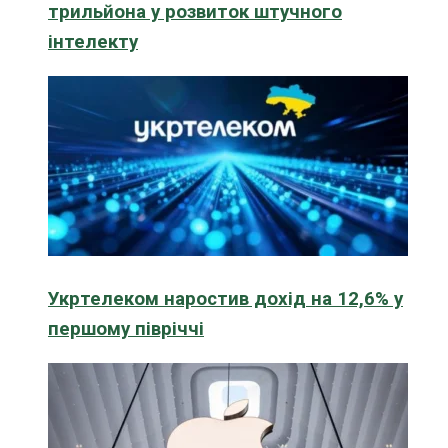
трильйона у розвиток штучного
інтелекту
Укртелеком наростив дохід на 12,6% у
першому півріччі