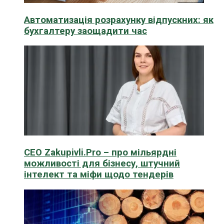
Автоматизація розрахунку відпускних: як
бухгалтеру заощадити час
CEO Zakupivli.Pro – про мільярдні
можливості для бізнесу, штучний
інтелект та міфи щодо тендерів