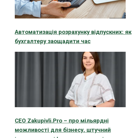
Автоматизація розрахунку відпускних: як
бухгалтеру заощадити час
CEO Zakupivli.Pro – про мільярдні
можливості для бізнесу, штучний