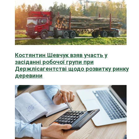
Костянтин Шевчук взяв участь у
засіданні робочої групи при
Держлісагентстві щодо розвитку ринку
деревини