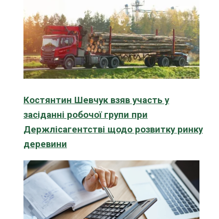
Костянтин Шевчук взяв участь у
засіданні робочої групи при
Держлісагентстві щодо розвитку ринку
деревини