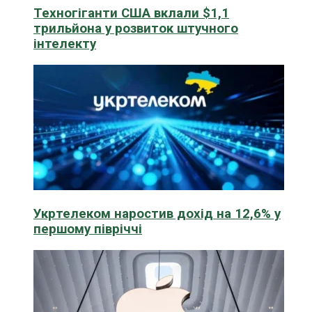
Техногіганти США вклали $1,1
трильйона у розвиток штучного
інтелекту
Укртелеком наростив дохід на 12,6% у
першому півріччі