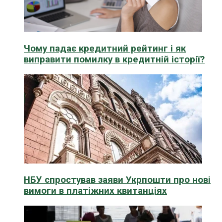
Чому падає кредитний рейтинг і як
виправити помилку в кредитній історії?
НБУ спростував заяви Укрпошти про нові
вимоги в платіжних квитанціях