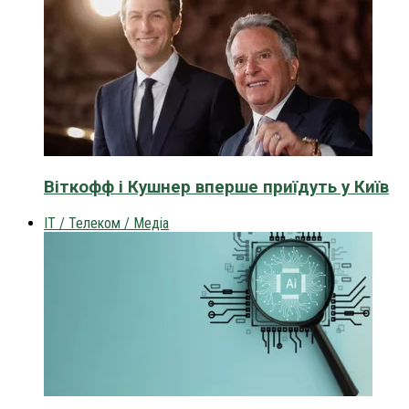
Віткофф і Кушнер вперше приїдуть у Київ
IT / Телеком / Медіа